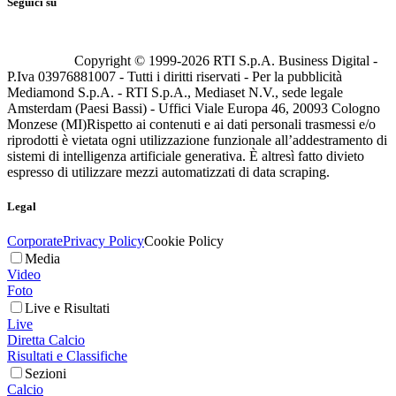
Seguici su
Copyright © 1999-
2026
RTI S.p.A. Business Digital -
P.Iva 03976881007 - Tutti i diritti riservati - Per la pubblicità
Mediamond S.p.A. - RTI S.p.A., Mediaset N.V., sede legale
Amsterdam (Paesi Bassi) - Uffici Viale Europa 46, 20093 Cologno
Monzese (MI)
Rispetto ai contenuti e ai dati personali trasmessi e/o
riprodotti è vietata ogni utilizzazione funzionale all’addestramento di
sistemi di intelligenza artificiale generativa. È altresì fatto divieto
espresso di utilizzare mezzi automatizzati di data scraping.
Legal
Corporate
Privacy Policy
Cookie Policy
Media
Video
Foto
Live e Risultati
Live
Diretta Calcio
Risultati e Classifiche
Sezioni
Calcio