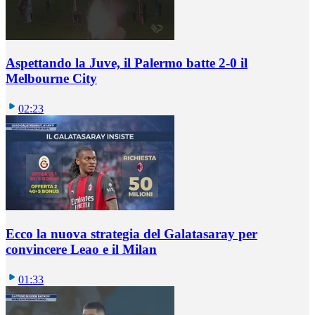
Aspettando la Juve, il Palermo batte 2-0 il
Melbourne City
02:23
Ecco la nuova strategia del Galatasaray per
convincere Leao e il Milan
01:33