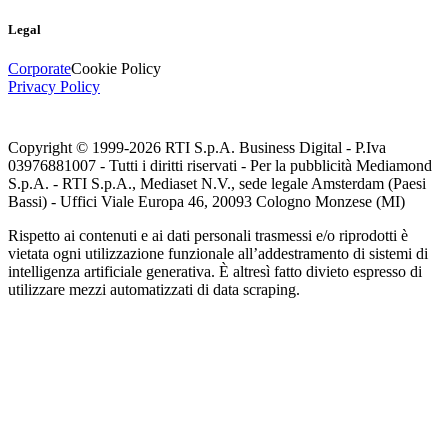
Legal
Corporate
Cookie Policy
Privacy Policy
Copyright © 1999-
2026
RTI S.p.A. Business Digital - P.Iva
03976881007 - Tutti i diritti riservati - Per la pubblicità Mediamond
S.p.A. - RTI S.p.A., Mediaset N.V., sede legale Amsterdam (Paesi
Bassi) - Uffici Viale Europa 46, 20093 Cologno Monzese (MI)
Rispetto ai contenuti e ai dati personali trasmessi e/o riprodotti è
vietata ogni utilizzazione funzionale all’addestramento di sistemi di
intelligenza artificiale generativa. È altresì fatto divieto espresso di
utilizzare mezzi automatizzati di data scraping.