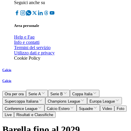
Seguici anche su
Area personale
Help e Faq
Info e contatti
Termini del servizio
Utilizzo dati e privacy
Cookie Policy
Calcio
Calcio
Ora per ora
Serie A
Serie B
Coppa Italia
Supercoppa Italiana
Champions League
Europa League
Conference League
Calcio Estero
Squadre
Video
Foto
Live
Risultati e Classifiche
Barella fino al 2029