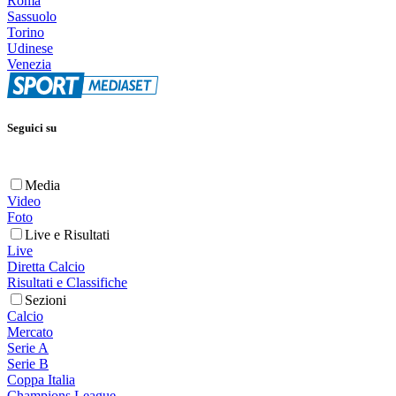
Roma
Sassuolo
Torino
Udinese
Venezia
Seguici su
Media
Video
Foto
Live e Risultati
Live
Diretta Calcio
Risultati e Classifiche
Sezioni
Calcio
Mercato
Serie A
Serie B
Coppa Italia
Champions League