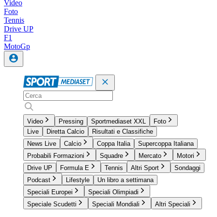
Video
Foto
Tennis
Drive UP
F1
MotoGp
Video
Pressing
Sportmediaset XXL
Foto
Live
Diretta Calcio
Risultati e Classifiche
News Live
Calcio
Coppa Italia
Supercoppa Italiana
Probabili Formazioni
Squadre
Mercato
Motori
Drive UP
Formula E
Tennis
Altri Sport
Sondaggi
Podcast
Lifestyle
Un libro a settimana
Speciali Europei
Speciali Olimpiadi
Speciale Scudetti
Speciali Mondiali
Altri Speciali