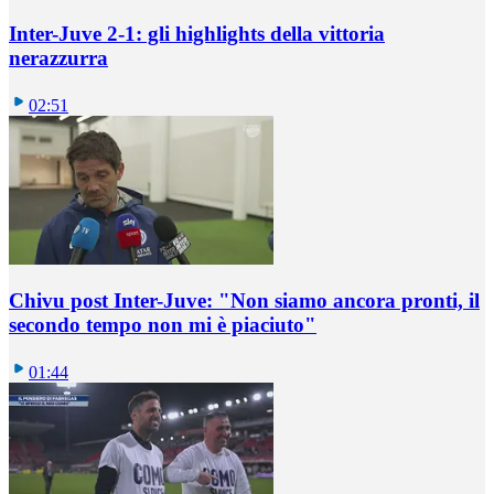
Inter-Juve 2-1: gli highlights della vittoria
nerazzurra
02:51
Chivu post Inter-Juve: "Non siamo ancora pronti, il
secondo tempo non mi è piaciuto"
01:44