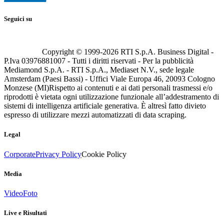
Seguici su
Copyright © 1999-
2026
RTI S.p.A. Business Digital -
P.Iva 03976881007 - Tutti i diritti riservati - Per la pubblicità
Mediamond S.p.A. - RTI S.p.A., Mediaset N.V., sede legale
Amsterdam (Paesi Bassi) - Uffici Viale Europa 46, 20093 Cologno
Monzese (MI)
Rispetto ai contenuti e ai dati personali trasmessi e/o
riprodotti è vietata ogni utilizzazione funzionale all’addestramento di
sistemi di intelligenza artificiale generativa. È altresì fatto divieto
espresso di utilizzare mezzi automatizzati di data scraping.
Legal
Corporate
Privacy Policy
Cookie Policy
Media
Video
Foto
Live e Risultati