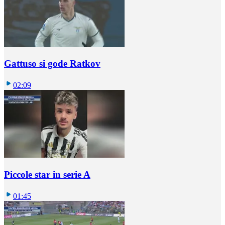
Gattuso si gode Ratkov
02:09
Piccole star in serie A
01:45