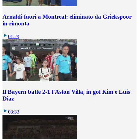
Arnaldi fuori a Montreal: eliminato da Griekspoor
in rimonta
01:29
Il Bayern batte 2-1 l'Aston Villa, in gol Kim e Luis
Diaz
03:33