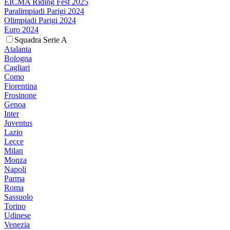
EICMA Riding Fest 2025
Paralimpiadi Parigi 2024
Olimpiadi Parigi 2024
Euro 2024
Squadra Serie A
Atalanta
Bologna
Cagliari
Como
Fiorentina
Frosinone
Genoa
Inter
Juventus
Lazio
Lecce
Milan
Monza
Napoli
Parma
Roma
Sassuolo
Torino
Udinese
Venezia