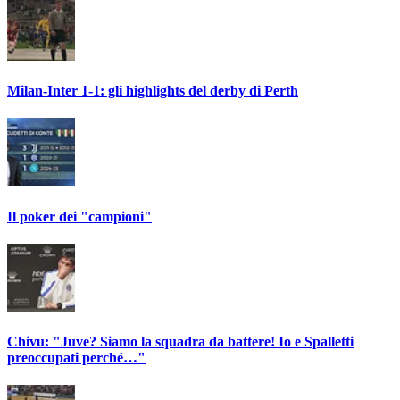
Milan-Inter 1-1: gli highlights del derby di Perth
Il poker dei "campioni"
Chivu: "Juve? Siamo la squadra da battere! Io e Spalletti
preoccupati perché…"