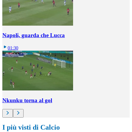
Napoli, guarda che Lucca
01:30
Nkunku torna al gol
I più visti di Calcio