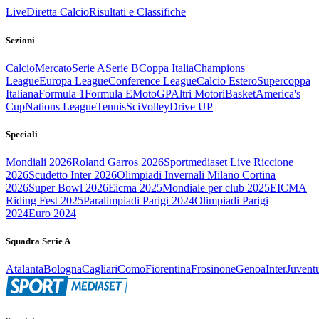
Live
Diretta Calcio
Risultati e Classifiche
Sezioni
Calcio
Mercato
Serie A
Serie B
Coppa Italia
Champions
League
Europa League
Conference League
Calcio Estero
Supercoppa
Italiana
Formula 1
Formula E
MotoGP
Altri Motori
Basket
America's
Cup
Nations League
Tennis
Sci
Volley
Drive UP
Speciali
Mondiali 2026
Roland Garros 2026
Sportmediaset Live Riccione
2026
Scudetto Inter 2026
Olimpiadi Invernali Milano Cortina
2026
Super Bowl 2026
Eicma 2025
Mondiale per club 2025
EICMA
Riding Fest 2025
Paralimpiadi Parigi 2024
Olimpiadi Parigi
2024
Euro 2024
Squadra Serie A
Atalanta
Bologna
Cagliari
Como
Fiorentina
Frosinone
Genoa
Inter
Juvent