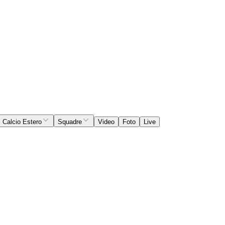
Calcio Estero
Squadre
Video
Foto
Live