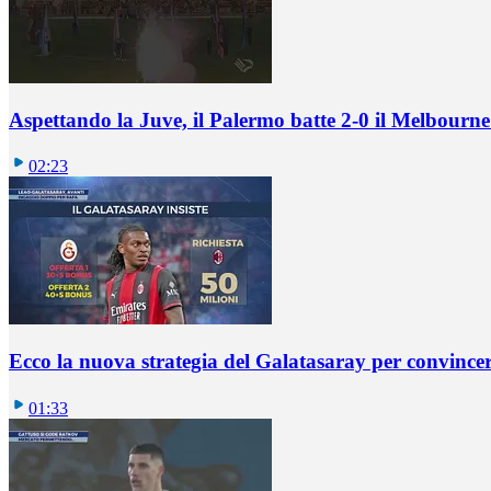
Aspettando la Juve, il Palermo batte 2-0 il Melbourne
02:23
Ecco la nuova strategia del Galatasaray per convincer
01:33