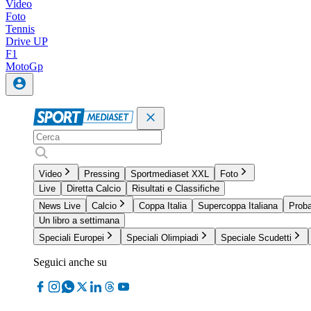
Video
Foto
Tennis
Drive UP
F1
MotoGp
Video
Pressing
Sportmediaset XXL
Foto
Live
Diretta Calcio
Risultati e Classifiche
News Live
Calcio
Coppa Italia
Supercoppa Italiana
Proba
Un libro a settimana
Speciali Europei
Speciali Olimpiadi
Speciale Scudetti
Seguici anche su