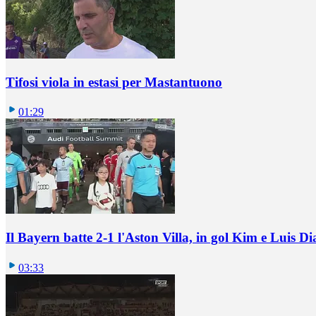
Tifosi viola in estasi per Mastantuono
01:29
Il Bayern batte 2-1 l'Aston Villa, in gol Kim e Luis Di
03:33