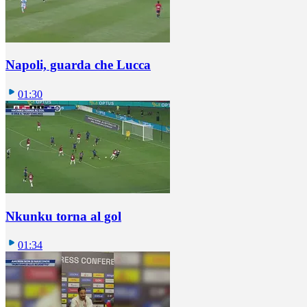
Napoli, guarda che Lucca
01:30
Nkunku torna al gol
01:34