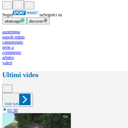
Segui
su
Seguici su
whatsapp
discover
auriemma
napoli milan
campionato
serie a
commento
arbitro
valeri
Ultimi video
Vedi tutti
01:30