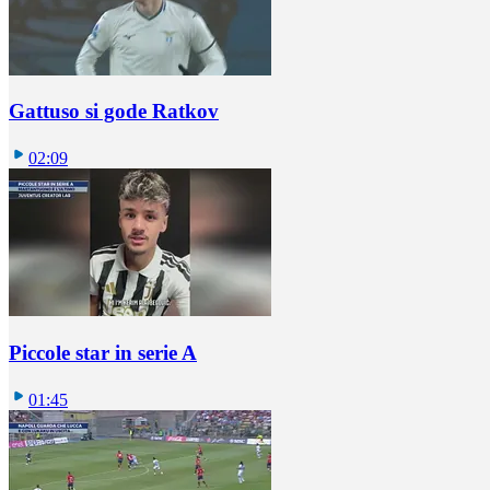
Gattuso si gode Ratkov
02:09
Piccole star in serie A
01:45