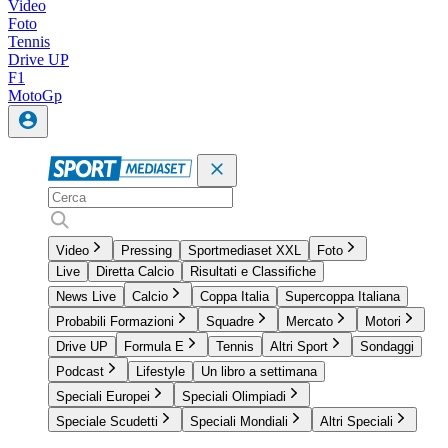
Video
Foto
Tennis
Drive UP
F1
MotoGp
Video
Pressing
Sportmediaset XXL
Foto
Live
Diretta Calcio
Risultati e Classifiche
News Live
Calcio
Coppa Italia
Supercoppa Italiana
Probabili Formazioni
Squadre
Mercato
Motori
Drive UP
Formula E
Tennis
Altri Sport
Sondaggi
Podcast
Lifestyle
Un libro a settimana
Speciali Europei
Speciali Olimpiadi
Speciale Scudetti
Speciali Mondiali
Altri Speciali