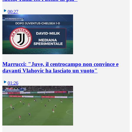
00:27
Marrucci: "Juve, il centrocampo non convince e
davanti Vlahovic ha lasciato un vuoto"
01:26