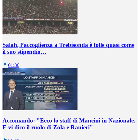
Salah, l’accoglienza a Trebisonda è folle quasi come
il suo stipendio…
01:36
Accomando: "Ecco lo staff di Mancini in Nazionale.
E vi dico il ruolo di Zola e Ranieri"