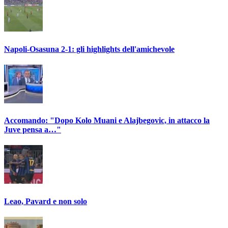
Napoli-Osasuna 2-1: gli highlights dell'amichevole
Accomando: "Dopo Kolo Muani e Alajbegovic, in attacco la
Juve pensa a…"
Leao, Pavard e non solo