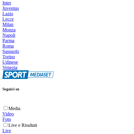
Inter
Juventus
Lazio
Lecce
Milan
Monza
Napoli
Parma
Roma
Sassuolo
Torino
Udinese
Venezia
Seguici su
Media
Video
Foto
Live e Risultati
Live