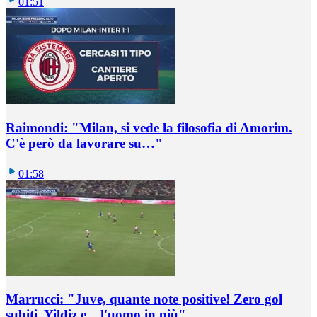
01:51
Raimondi: "Milan, si vede la filosofia di Amorim.
C'è però da lavorare su…"
01:58
Marrucci: "Juve, quante note positive! Zero gol
subiti, Yildiz e... l'uomo in più"