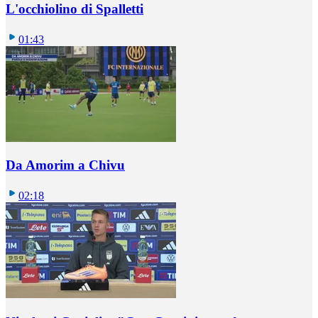
L'occhiolino di Spalletti
01:43
Da Amorim a Chivu
02:18