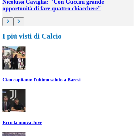
Nicolussi Caviglia: "Con Guccini grande
opportunità di fare quattro chiacchere"
I più visti di Calcio
Ciao capitano: l'ultimo saluto a Baresi
Ecco la nuova Juve