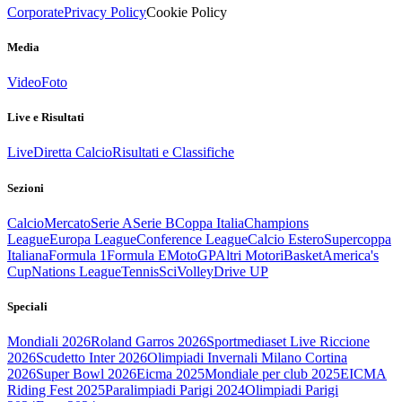
Corporate
Privacy Policy
Cookie Policy
Media
Video
Foto
Live e Risultati
Live
Diretta Calcio
Risultati e Classifiche
Sezioni
Calcio
Mercato
Serie A
Serie B
Coppa Italia
Champions
League
Europa League
Conference League
Calcio Estero
Supercoppa
Italiana
Formula 1
Formula E
MotoGP
Altri Motori
Basket
America's
Cup
Nations League
Tennis
Sci
Volley
Drive UP
Speciali
Mondiali 2026
Roland Garros 2026
Sportmediaset Live Riccione
2026
Scudetto Inter 2026
Olimpiadi Invernali Milano Cortina
2026
Super Bowl 2026
Eicma 2025
Mondiale per club 2025
EICMA
Riding Fest 2025
Paralimpiadi Parigi 2024
Olimpiadi Parigi