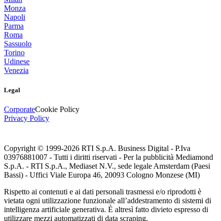
Monza
Napoli
Parma
Roma
Sassuolo
Torino
Udinese
Venezia
Legal
Corporate
Cookie Policy
Privacy Policy
Copyright © 1999-
2026
RTI S.p.A. Business Digital - P.Iva
03976881007 - Tutti i diritti riservati - Per la pubblicità Mediamond
S.p.A. - RTI S.p.A., Mediaset N.V., sede legale Amsterdam (Paesi
Bassi) - Uffici Viale Europa 46, 20093 Cologno Monzese (MI)
Rispetto ai contenuti e ai dati personali trasmessi e/o riprodotti è
vietata ogni utilizzazione funzionale all’addestramento di sistemi di
intelligenza artificiale generativa. È altresì fatto divieto espresso di
utilizzare mezzi automatizzati di data scraping.