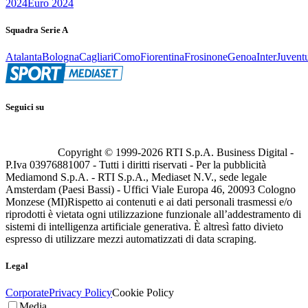
2024
Euro 2024
Squadra Serie A
Atalanta
Bologna
Cagliari
Como
Fiorentina
Frosinone
Genoa
Inter
Juvent
Seguici su
Copyright © 1999-
2026
RTI S.p.A. Business Digital -
P.Iva 03976881007 - Tutti i diritti riservati - Per la pubblicità
Mediamond S.p.A. - RTI S.p.A., Mediaset N.V., sede legale
Amsterdam (Paesi Bassi) - Uffici Viale Europa 46, 20093 Cologno
Monzese (MI)
Rispetto ai contenuti e ai dati personali trasmessi e/o
riprodotti è vietata ogni utilizzazione funzionale all’addestramento di
sistemi di intelligenza artificiale generativa. È altresì fatto divieto
espresso di utilizzare mezzi automatizzati di data scraping.
Legal
Corporate
Privacy Policy
Cookie Policy
Media