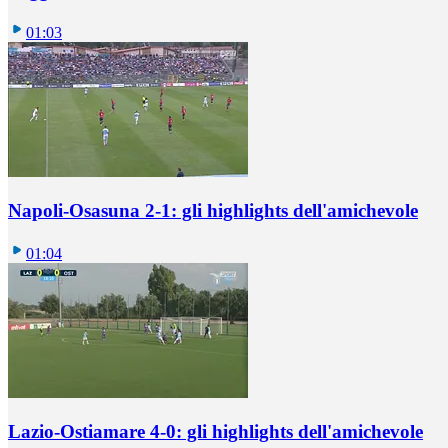
01:03
Napoli-Osasuna 2-1: gli highlights dell'amichevole
01:04
Lazio-Ostiamare 4-0: gli highlights dell'amichevole