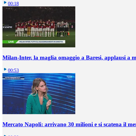
00:18
Milan-Inter, la maglia omaggio a Baresi, applausi a 
00:53
Mercato Napoli: arrivano 30 milioni e si scatena il me