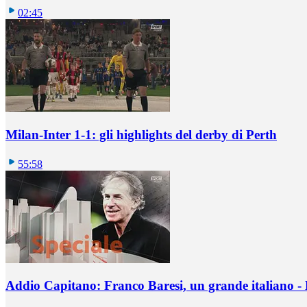
02:45
Milan-Inter 1-1: gli highlights del derby di Perth
55:58
Addio Capitano: Franco Baresi, un grande italiano - L