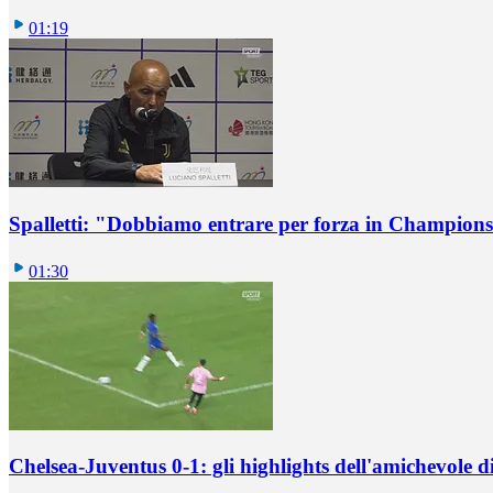
01:19
Spalletti: "Dobbiamo entrare per forza in Champions
01:30
Chelsea-Juventus 0-1: gli highlights dell'amichevole