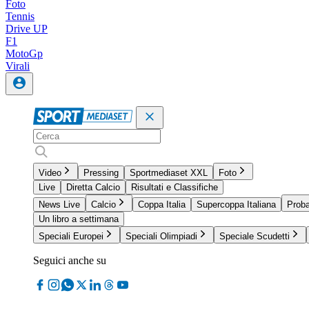
Foto
Tennis
Drive UP
F1
MotoGp
Virali
Video
Pressing
Sportmediaset XXL
Foto
Live
Diretta Calcio
Risultati e Classifiche
News Live
Calcio
Coppa Italia
Supercoppa Italiana
Proba
Un libro a settimana
Speciali Europei
Speciali Olimpiadi
Speciale Scudetti
Seguici anche su