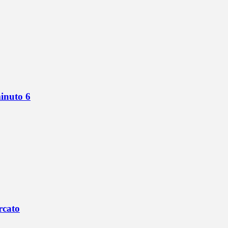
minuto 6
rcato