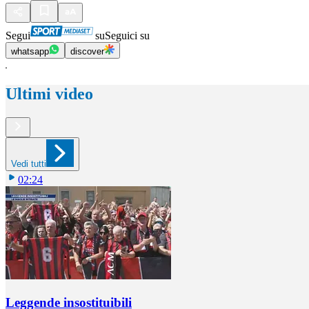
Segui
su
Seguici su
whatsapp
discover
Ultimi video
Vedi tutti
02:24
Leggende insostituibili