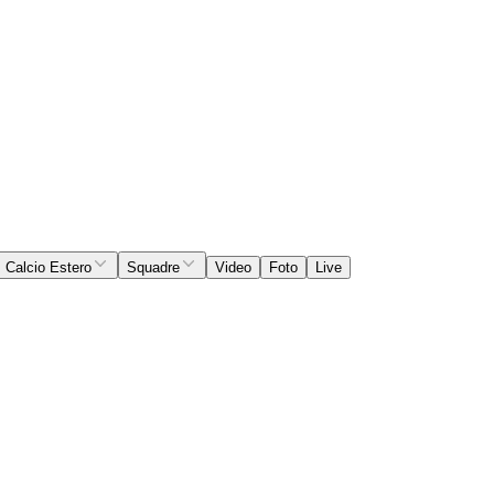
Calcio Estero
Squadre
Video
Foto
Live