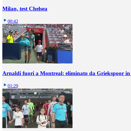
Milan, test Chelsea
00:42
Arnaldi fuori a Montreal: eliminato da Griekspoor i
01:29