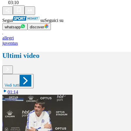
03:10
Segui
su
Seguici su
whatsapp
discover
allegri
juventus
Ultimi video
Vedi tutti
01:14