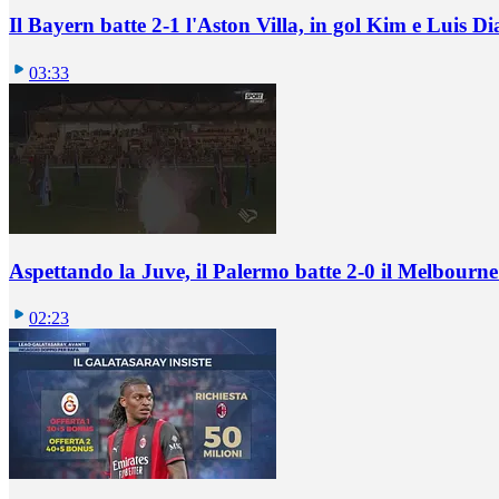
Il Bayern batte 2-1 l'Aston Villa, in gol Kim e Luis Di
03:33
Aspettando la Juve, il Palermo batte 2-0 il Melbourne
02:23