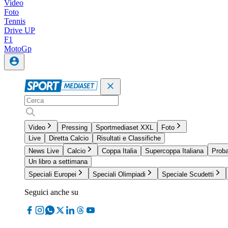
Video
Foto
Tennis
Drive UP
F1
MotoGp
Video
Pressing
Sportmediaset XXL
Foto
Live
Diretta Calcio
Risultati e Classifiche
News Live
Calcio
Coppa Italia
Supercoppa Italiana
Proba
Un libro a settimana
Speciali Europei
Speciali Olimpiadi
Speciale Scudetti
Seguici anche su