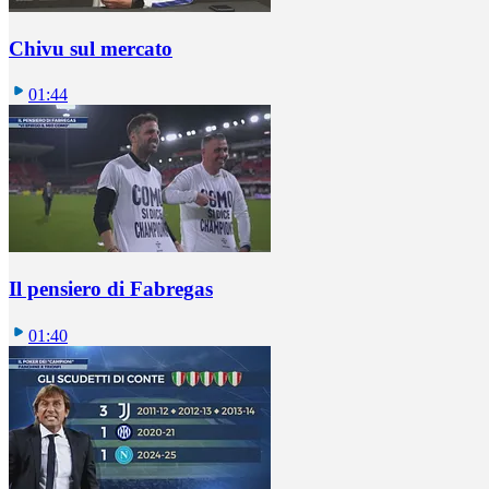
Chivu sul mercato
01:44
Il pensiero di Fabregas
01:40