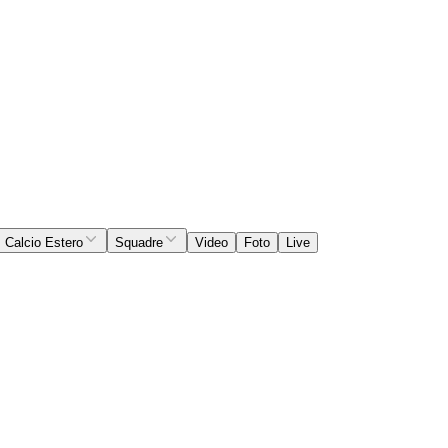
Calcio Estero
Squadre
Video
Foto
Live