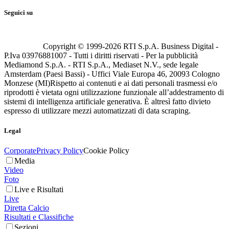
Seguici su
Copyright © 1999-
2026
RTI S.p.A. Business Digital -
P.Iva 03976881007 - Tutti i diritti riservati - Per la pubblicità
Mediamond S.p.A. - RTI S.p.A., Mediaset N.V., sede legale
Amsterdam (Paesi Bassi) - Uffici Viale Europa 46, 20093 Cologno
Monzese (MI)
Rispetto ai contenuti e ai dati personali trasmessi e/o
riprodotti è vietata ogni utilizzazione funzionale all’addestramento di
sistemi di intelligenza artificiale generativa. È altresì fatto divieto
espresso di utilizzare mezzi automatizzati di data scraping.
Legal
Corporate
Privacy Policy
Cookie Policy
Media
Video
Foto
Live e Risultati
Live
Diretta Calcio
Risultati e Classifiche
Sezioni