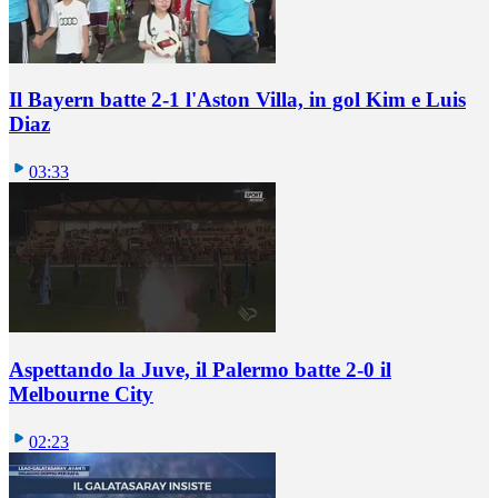
Il Bayern batte 2-1 l'Aston Villa, in gol Kim e Luis
Diaz
03:33
Aspettando la Juve, il Palermo batte 2-0 il
Melbourne City
02:23