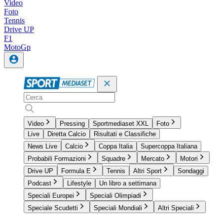
Video
Foto
Tennis
Drive UP
F1
MotoGp
Video
Pressing
Sportmediaset XXL
Foto
Live
Diretta Calcio
Risultati e Classifiche
News Live
Calcio
Coppa Italia
Supercoppa Italiana
Probabili Formazioni
Squadre
Mercato
Motori
Drive UP
Formula E
Tennis
Altri Sport
Sondaggi
Podcast
Lifestyle
Un libro a settimana
Speciali Europei
Speciali Olimpiadi
Speciale Scudetti
Speciali Mondiali
Altri Speciali