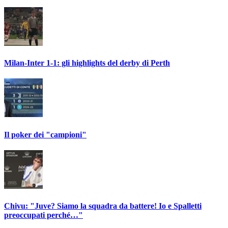
Milan-Inter 1-1: gli highlights del derby di Perth
Il poker dei "campioni"
Chivu: "Juve? Siamo la squadra da battere! Io e Spalletti
preoccupati perché…"