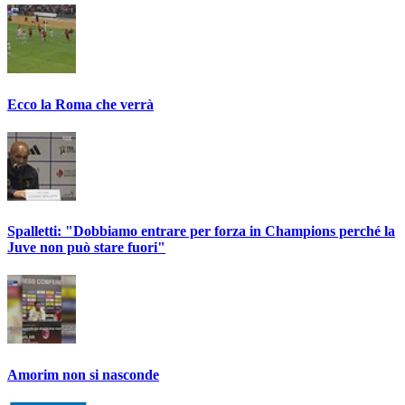
Ecco la Roma che verrà
Spalletti: "Dobbiamo entrare per forza in Champions perché la
Juve non può stare fuori"
Amorim non si nasconde