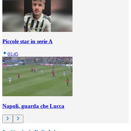
Piccole star in serie A
01:45
Napoli, guarda che Lucca