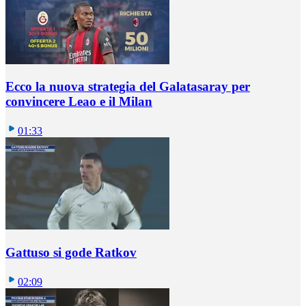
Ecco la nuova strategia del Galatasaray per
convincere Leao e il Milan
01:33
Gattuso si gode Ratkov
02:09