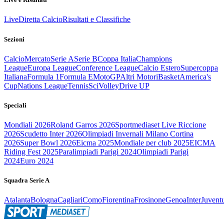
Live
Diretta Calcio
Risultati e Classifiche
Sezioni
Calcio
Mercato
Serie A
Serie B
Coppa Italia
Champions
League
Europa League
Conference League
Calcio Estero
Supercoppa
Italiana
Formula 1
Formula E
MotoGP
Altri Motori
Basket
America's
Cup
Nations League
Tennis
Sci
Volley
Drive UP
Speciali
Mondiali 2026
Roland Garros 2026
Sportmediaset Live Riccione
2026
Scudetto Inter 2026
Olimpiadi Invernali Milano Cortina
2026
Super Bowl 2026
Eicma 2025
Mondiale per club 2025
EICMA
Riding Fest 2025
Paralimpiadi Parigi 2024
Olimpiadi Parigi
2024
Euro 2024
Squadra Serie A
Atalanta
Bologna
Cagliari
Como
Fiorentina
Frosinone
Genoa
Inter
Juvent