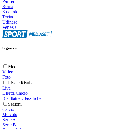
Parma
Roma
Sassuolo
Torino
Udinese
Venezia
Seguici su
Media
Video
Foto
Live e Risultati
Live
Diretta Calcio
Risultati e Classifiche
Sezioni
Calcio
Mercato
Serie A
Serie B