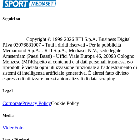
Seguici su
Copyright © 1999-
2026
RTI S.p.A. Business Digital -
P.Iva 03976881007 - Tutti i diritti riservati - Per la pubblicità
Mediamond S.p.A. - RTI S.p.A., Mediaset N.V., sede legale
Amsterdam (Paesi Bassi) - Uffici Viale Europa 46, 20093 Cologno
Monzese (MI)
Rispetto ai contenuti e ai dati personali trasmessi e/o
riprodotti è vietata ogni utilizzazione funzionale all’addestramento di
sistemi di intelligenza artificiale generativa. È altresì fatto divieto
espresso di utilizzare mezzi automatizzati di data scraping.
Legal
Corporate
Privacy Policy
Cookie Policy
Media
Video
Foto
Live e Risultati