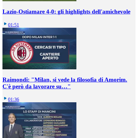
Lazio-Ostiamare 4-0: gli highlights dell'amichevole
01:51
Raimondi: "Milan, si vede la filosofia di Amorim.
C'è però da lavorare su…"
01:36