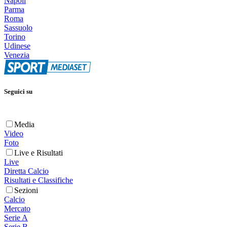
Napoli
Parma
Roma
Sassuolo
Torino
Udinese
Venezia
Seguici su
Media
Video
Foto
Live e Risultati
Live
Diretta Calcio
Risultati e Classifiche
Sezioni
Calcio
Mercato
Serie A
Serie B