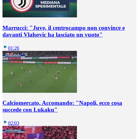
Marrucci: "Juve, il centrocampo non convince e
davanti Vlahovic ha lasciato un vuoto"
01:26
Calciomercato, Accomando: "Napoli, ecco cosa
succede con Lukaku"
02:03