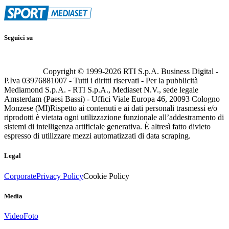
Seguici su
Copyright © 1999-
2026
RTI S.p.A. Business Digital -
P.Iva 03976881007 - Tutti i diritti riservati - Per la pubblicità
Mediamond S.p.A. - RTI S.p.A., Mediaset N.V., sede legale
Amsterdam (Paesi Bassi) - Uffici Viale Europa 46, 20093 Cologno
Monzese (MI)
Rispetto ai contenuti e ai dati personali trasmessi e/o
riprodotti è vietata ogni utilizzazione funzionale all’addestramento di
sistemi di intelligenza artificiale generativa. È altresì fatto divieto
espresso di utilizzare mezzi automatizzati di data scraping.
Legal
Corporate
Privacy Policy
Cookie Policy
Media
Video
Foto