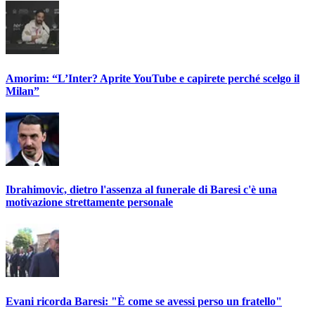
Amorim: “L’Inter? Aprite YouTube e capirete perché scelgo il
Milan”
Ibrahimovic, dietro l'assenza al funerale di Baresi c'è una
motivazione strettamente personale
Evani ricorda Baresi: "È come se avessi perso un fratello"