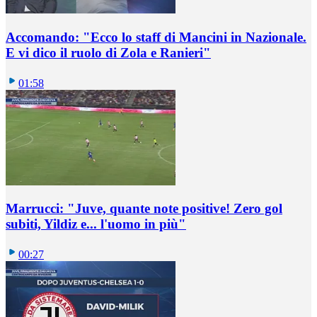
Accomando: "Ecco lo staff di Mancini in Nazionale.
E vi dico il ruolo di Zola e Ranieri"
01:58
Marrucci: "Juve, quante note positive! Zero gol
subiti, Yildiz e... l'uomo in più"
00:27