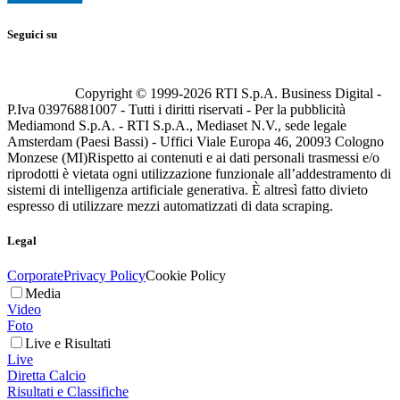
Seguici su
Copyright © 1999-
2026
RTI S.p.A. Business Digital -
P.Iva 03976881007 - Tutti i diritti riservati - Per la pubblicità
Mediamond S.p.A. - RTI S.p.A., Mediaset N.V., sede legale
Amsterdam (Paesi Bassi) - Uffici Viale Europa 46, 20093 Cologno
Monzese (MI)
Rispetto ai contenuti e ai dati personali trasmessi e/o
riprodotti è vietata ogni utilizzazione funzionale all’addestramento di
sistemi di intelligenza artificiale generativa. È altresì fatto divieto
espresso di utilizzare mezzi automatizzati di data scraping.
Legal
Corporate
Privacy Policy
Cookie Policy
Media
Video
Foto
Live e Risultati
Live
Diretta Calcio
Risultati e Classifiche