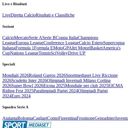
Live e Risultati
Live
Diretta Calcio
Risultati e Classifiche
Sezioni
Calcio
Mercato
Serie A
Serie B
Coppa Italia
Champions
League
Europa League
Conference League
Calcio Estero
Supercoppa
Italiana
Formula 1
Formula E
MotoGP
Altri Motori
Basket
America's
Cup
Nations League
Tennis
Sci
Volley
Drive UP
Speciali
Mondiali 2026
Roland Garros 2026
Sportmediaset Live Riccione
2026
Scudetto Inter 2026
Olimpiadi Invernali Milano Cortina
2026
Super Bowl 2026
Eicma 2025
Mondiale per club 2025
EICMA
Riding Fest 2025
Paralimpiadi Parigi 2024
Olimpiadi Parigi
2024
Euro 2024
Squadra Serie A
Atalanta
Bologna
Cagliari
Como
Fiorentina
Frosinone
Genoa
Inter
Juvent