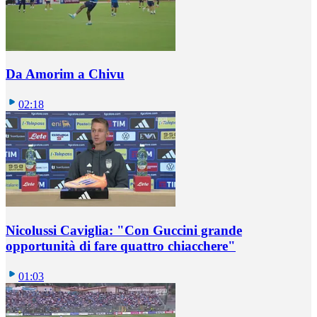
Da Amorim a Chivu
02:18
Nicolussi Caviglia: "Con Guccini grande
opportunità di fare quattro chiacchere"
01:03