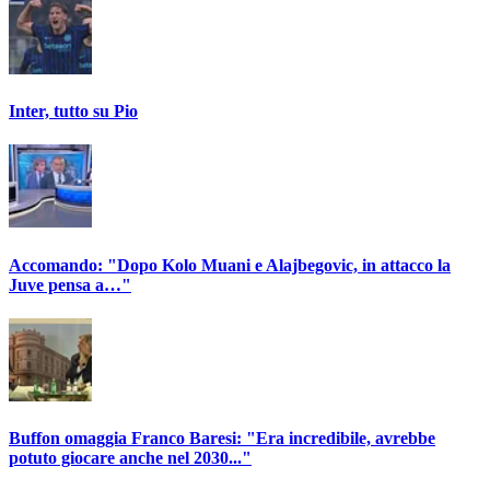
Inter, tutto su Pio
Accomando: "Dopo Kolo Muani e Alajbegovic, in attacco la
Juve pensa a…"
Buffon omaggia Franco Baresi: "Era incredibile, avrebbe
potuto giocare anche nel 2030..."