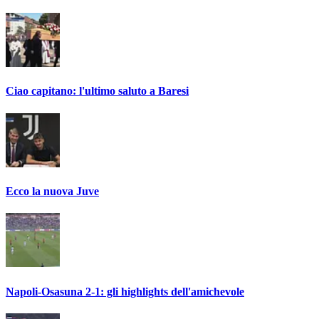
Ciao capitano: l'ultimo saluto a Baresi
Ecco la nuova Juve
Napoli-Osasuna 2-1: gli highlights dell'amichevole