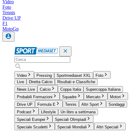
Video
Foto
Tennis
Drive UP
F1
MotoGp
Video
Pressing
Sportmediaset XXL
Foto
Live
Diretta Calcio
Risultati e Classifiche
News Live
Calcio
Coppa Italia
Supercoppa Italiana
Probabili Formazioni
Squadre
Mercato
Motori
Drive UP
Formula E
Tennis
Altri Sport
Sondaggi
Podcast
Lifestyle
Un libro a settimana
Speciali Europei
Speciali Olimpiadi
Speciale Scudetti
Speciali Mondiali
Altri Speciali