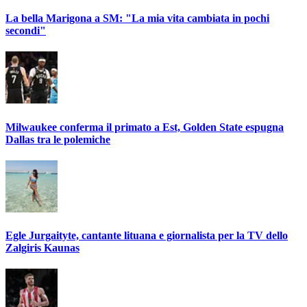
La bella Marigona a SM: "La mia vita cambiata in pochi
secondi"
Milwaukee conferma il primato a Est, Golden State espugna
Dallas tra le polemiche
Egle Jurgaityte, cantante lituana e giornalista per la TV dello
Zalgiris Kaunas