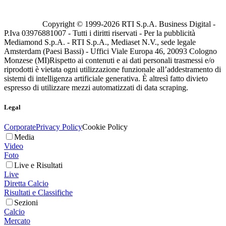
Copyright © 1999-
2026
RTI S.p.A. Business Digital -
P.Iva 03976881007 - Tutti i diritti riservati - Per la pubblicità
Mediamond S.p.A. - RTI S.p.A., Mediaset N.V., sede legale
Amsterdam (Paesi Bassi) - Uffici Viale Europa 46, 20093 Cologno
Monzese (MI)
Rispetto ai contenuti e ai dati personali trasmessi e/o
riprodotti è vietata ogni utilizzazione funzionale all’addestramento di
sistemi di intelligenza artificiale generativa. È altresì fatto divieto
espresso di utilizzare mezzi automatizzati di data scraping.
Legal
Corporate
Privacy Policy
Cookie Policy
Media
Video
Foto
Live e Risultati
Live
Diretta Calcio
Risultati e Classifiche
Sezioni
Calcio
Mercato