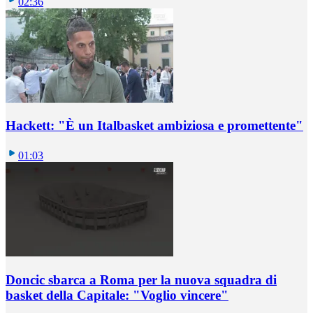
02:36
Hackett: "È un Italbasket ambiziosa e promettente"
01:03
Doncic sbarca a Roma per la nuova squadra di
basket della Capitale: "Voglio vincere"