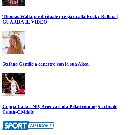
Thomas Walkup e il rituale pre-gara alla Rocky Balboa |
GUARDA IL VIDEO
Stefano Gentile a canestro con la sua Altea
Coppa Italia LNP, Brienza sfida Pillastrini: oggi la finale
Cantù-Cividale