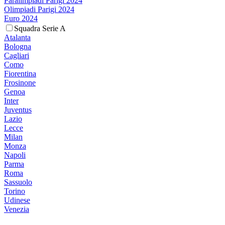
Paralimpiadi Parigi 2024
Olimpiadi Parigi 2024
Euro 2024
Squadra Serie A
Atalanta
Bologna
Cagliari
Como
Fiorentina
Frosinone
Genoa
Inter
Juventus
Lazio
Lecce
Milan
Monza
Napoli
Parma
Roma
Sassuolo
Torino
Udinese
Venezia