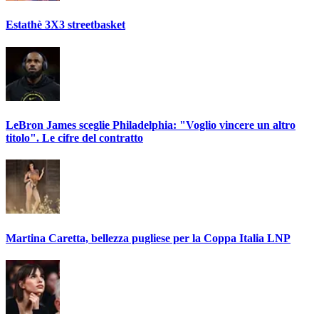
Estathè 3X3 streetbasket
LeBron James sceglie Philadelphia: "Voglio vincere un altro
titolo". Le cifre del contratto
Martina Caretta, bellezza pugliese per la Coppa Italia LNP