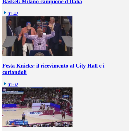
Basket: Milano campione d'Italia
01:42
Festa Knicks: il ricevimento al City Hall e i
coriandoli
01:02