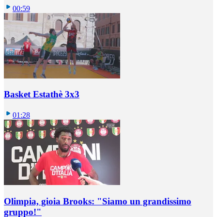
00:59
Basket Estathè 3x3
01:28
Olimpia, gioia Brooks: "Siamo un grandissimo
gruppo!"