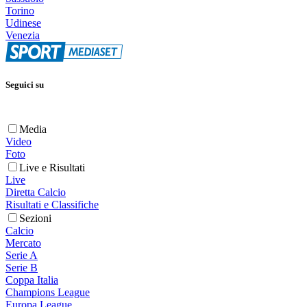
Torino
Udinese
Venezia
Seguici su
Media
Video
Foto
Live e Risultati
Live
Diretta Calcio
Risultati e Classifiche
Sezioni
Calcio
Mercato
Serie A
Serie B
Coppa Italia
Champions League
Europa League