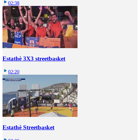
02:38
Estathè 3X3 streetbasket
02:20
Estathè Streetbasket