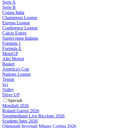
Serie A
Serie B
Coppa Italia
Champions League
Europa League
Conference League
Calcio Estero
Supercoppa Italiana
Formula 1
Formula E
MotoGP
Altri Motori
Basket
America's Cup
Nations League
Tennis
Sci
Volley
Drive UP
Speciali
Mondiali 2026
Roland Garros 2026
Sportmediaset Live Riccione 2026
Scudetto Inter 2026
Olimpiadi Invernali Milano Cortina 2026