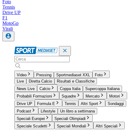
Foto
Tennis
Drive UP
F1
MotoGp
Virali
Video
Pressing
Sportmediaset XXL
Foto
Live
Diretta Calcio
Risultati e Classifiche
News Live
Calcio
Coppa Italia
Supercoppa Italiana
Probabili Formazioni
Squadre
Mercato
Motori
Drive UP
Formula E
Tennis
Altri Sport
Sondaggi
Podcast
Lifestyle
Un libro a settimana
Speciali Europei
Speciali Olimpiadi
Speciale Scudetti
Speciali Mondiali
Altri Speciali