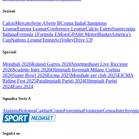
Sezioni
Calcio
Mercato
Serie A
Serie B
Coppa Italia
Champions
League
Europa League
Conference League
Calcio Estero
Supercoppa
Italiana
Formula 1
Formula E
MotoGP
Altri Motori
Basket
America's
Cup
Nations League
Tennis
Sci
Volley
Drive UP
Speciali
Mondiali 2026
Roland Garros 2026
Sportmediaset Live Riccione
2026
Scudetto Inter 2026
Olimpiadi Invernali Milano Cortina
2026
Super Bowl 2026
Eicma 2025
Mondiale per club 2025
EICMA
Riding Fest 2025
Paralimpiadi Parigi 2024
Olimpiadi Parigi
2024
Euro 2024
Squadra Serie A
Atalanta
Bologna
Cagliari
Como
Fiorentina
Frosinone
Genoa
Inter
Juvent
Seguici su