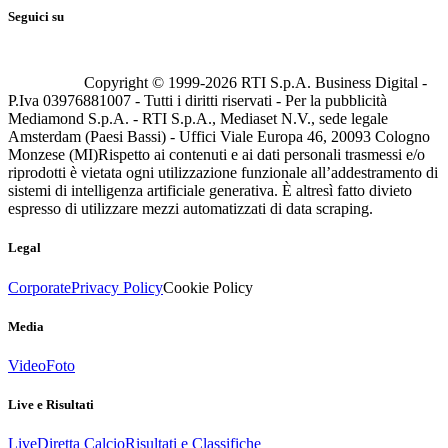
Seguici su
Copyright © 1999-
2026
RTI S.p.A. Business Digital -
P.Iva 03976881007 - Tutti i diritti riservati - Per la pubblicità
Mediamond S.p.A. - RTI S.p.A., Mediaset N.V., sede legale
Amsterdam (Paesi Bassi) - Uffici Viale Europa 46, 20093 Cologno
Monzese (MI)
Rispetto ai contenuti e ai dati personali trasmessi e/o
riprodotti è vietata ogni utilizzazione funzionale all’addestramento di
sistemi di intelligenza artificiale generativa. È altresì fatto divieto
espresso di utilizzare mezzi automatizzati di data scraping.
Legal
Corporate
Privacy Policy
Cookie Policy
Media
Video
Foto
Live e Risultati
Live
Diretta Calcio
Risultati e Classifiche