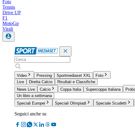
Foto
Tennis
Drive UP
F1
MotoGp
Virali
Video
Pressing
Sportmediaset XXL
Foto
Live
Diretta Calcio
Risultati e Classifiche
News Live
Calcio
Coppa Italia
Supercoppa Italiana
Proba
Un libro a settimana
Speciali Europei
Speciali Olimpiadi
Speciale Scudetti
Seguici anche su