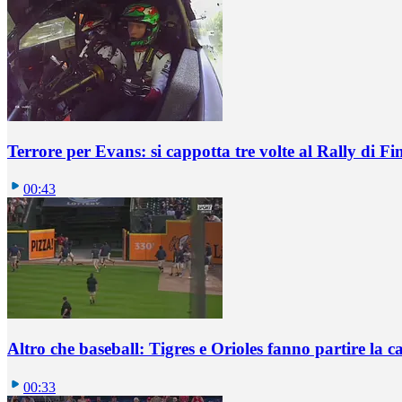
Terrore per Evans: si cappotta tre volte al Rally di Fi
00:43
Altro che baseball: Tigres e Orioles fanno partire la ca
00:33