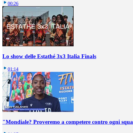
00:26
Lo show delle Estathé 3x3 Italia Finals
01:14
"Mondiale? Proveremo a competere contro ogni squadr