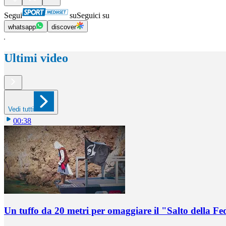
Segui
su
Seguici su
whatsapp
discover
Ultimi video
Vedi tutti
00:38
Un tuffo da 20 metri per omaggiare il "Salto della Fe