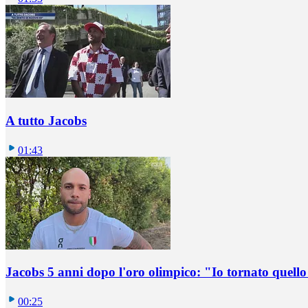
A tutto Jacobs
01:43
Jacobs 5 anni dopo l'oro olimpico: "Io tornato quel
00:25