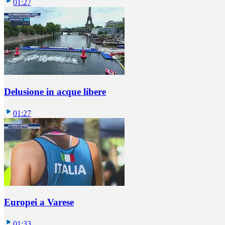
01:27
Delusione in acque libere
01:27
Europei a Varese
01:33