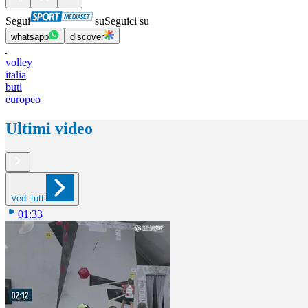
Segui
su
Seguici su
whatsapp
discover
volley
italia
buti
europeo
Ultimi video
Vedi tutti
01:33