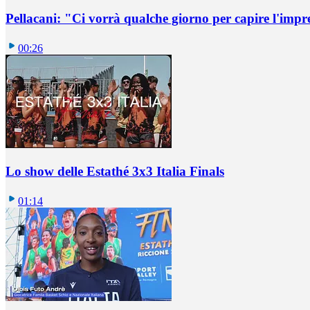
Pellacani: "Ci vorrà qualche giorno per capire l'impr
00:26
Lo show delle Estathé 3x3 Italia Finals
01:14