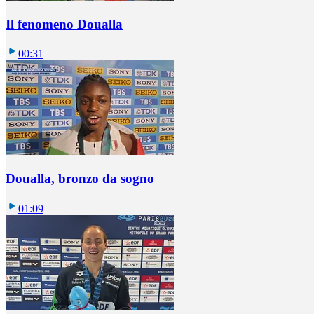
Il fenomeno Doualla
00:31
Doualla, bronzo da sogno
01:09