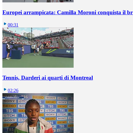
Europei arrampicata: Camilla Moroni conquista il br
00:31
Tennis, Darderi ai quarti di Montreal
02:26