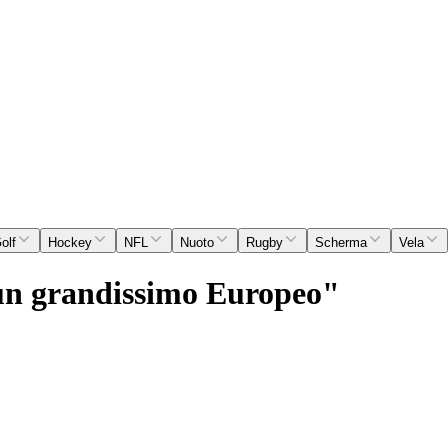
olf
Hockey
NFL
Nuoto
Rugby
Scherma
Vela
e un grandissimo Europeo"