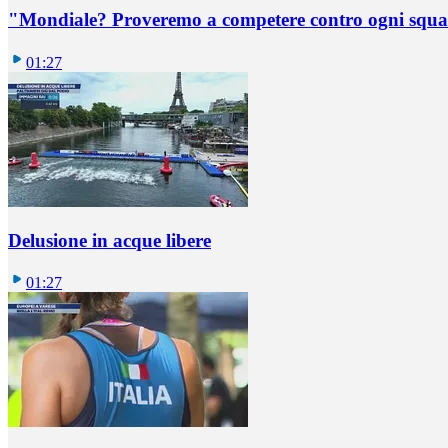
"Mondiale? Proveremo a competere contro ogni squadr
01:27
Delusione in acque libere
01:27