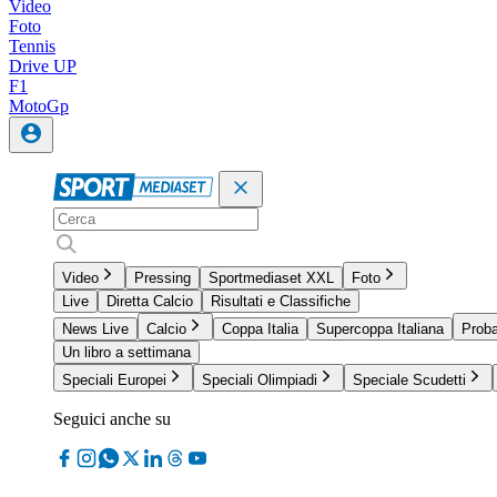
Video
Foto
Tennis
Drive UP
F1
MotoGp
Video
Pressing
Sportmediaset XXL
Foto
Live
Diretta Calcio
Risultati e Classifiche
News Live
Calcio
Coppa Italia
Supercoppa Italiana
Proba
Un libro a settimana
Speciali Europei
Speciali Olimpiadi
Speciale Scudetti
Seguici anche su