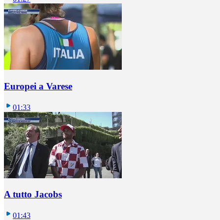
Europei a Varese
01:33
A tutto Jacobs
01:43