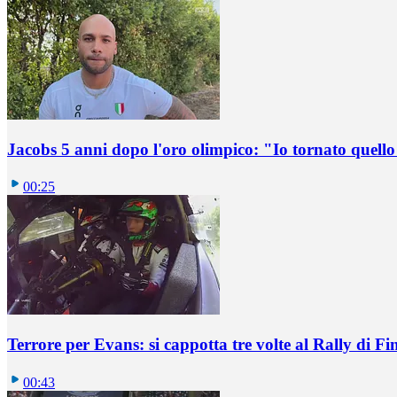
Jacobs 5 anni dopo l'oro olimpico: "Io tornato quel
00:25
Terrore per Evans: si cappotta tre volte al Rally di Fi
00:43