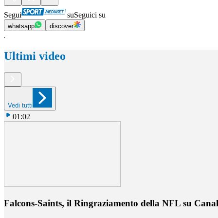
Segui
su
Seguici su
whatsapp
discover
Ultimi video
Vedi tutti
01:02
Falcons-Saints, il Ringraziamento della NFL su Cana