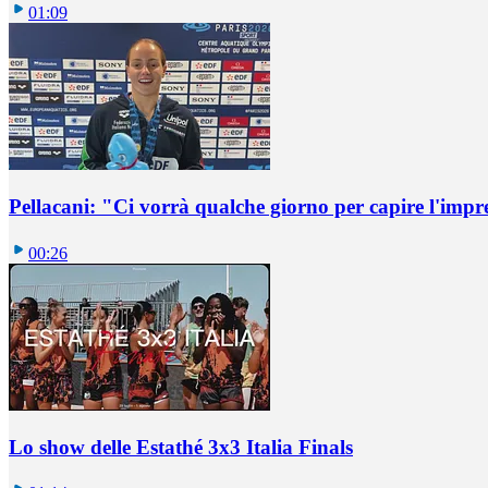
01:09
Pellacani: "Ci vorrà qualche giorno per capire l'impr
00:26
Lo show delle Estathé 3x3 Italia Finals