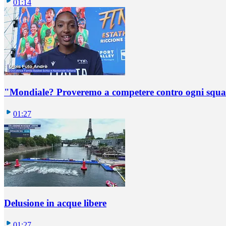
01:14
"Mondiale? Proveremo a competere contro ogni squadr
01:27
Delusione in acque libere
01:27