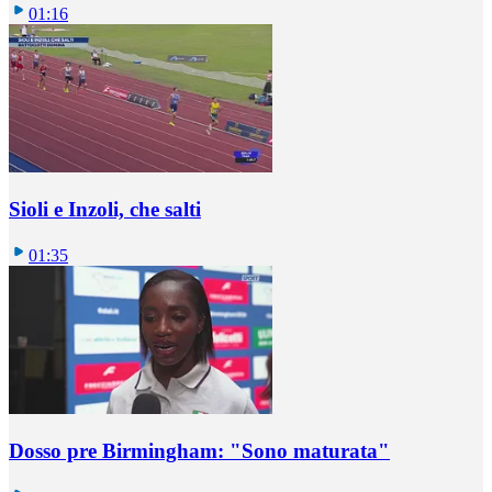
01:16
Sioli e Inzoli, che salti
01:35
Dosso pre Birmingham: "Sono maturata"