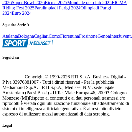
2026
Super Bowl 2026
Eicma 2025
Mondiale per club 2025
EICMA
Riding Fest 2025
Paralimpiadi Parigi 2024
Olimpiadi Parigi
2024
Euro 2024
Squadra Serie A
Atalanta
Bologna
Cagliari
Como
Fiorentina
Frosinone
Genoa
Inter
Juvent
Seguici su
Copyright © 1999-
2026
RTI S.p.A. Business Digital -
P.Iva 03976881007 - Tutti i diritti riservati - Per la pubblicità
Mediamond S.p.A. - RTI S.p.A., Mediaset N.V., sede legale
Amsterdam (Paesi Bassi) - Uffici Viale Europa 46, 20093 Cologno
Monzese (MI)
Rispetto ai contenuti e ai dati personali trasmessi e/o
riprodotti è vietata ogni utilizzazione funzionale all’addestramento di
sistemi di intelligenza artificiale generativa. È altresì fatto divieto
espresso di utilizzare mezzi automatizzati di data scraping.
Legal