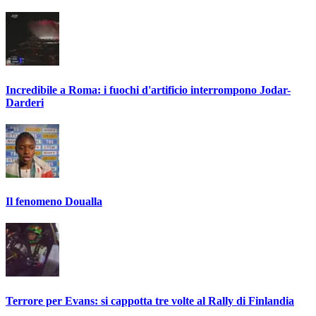
Incredibile a Roma: i fuochi d'artificio interrompono Jodar-
Darderi
Il fenomeno Doualla
Terrore per Evans: si cappotta tre volte al Rally di Finlandia