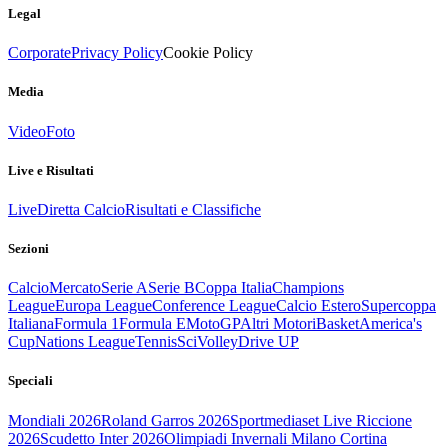
Legal
Corporate
Privacy Policy
Cookie Policy
Media
Video
Foto
Live e Risultati
Live
Diretta Calcio
Risultati e Classifiche
Sezioni
Calcio
Mercato
Serie A
Serie B
Coppa Italia
Champions
League
Europa League
Conference League
Calcio Estero
Supercoppa
Italiana
Formula 1
Formula E
MotoGP
Altri Motori
Basket
America's
Cup
Nations League
Tennis
Sci
Volley
Drive UP
Speciali
Mondiali 2026
Roland Garros 2026
Sportmediaset Live Riccione
2026
Scudetto Inter 2026
Olimpiadi Invernali Milano Cortina