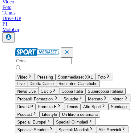
Video
Foto
Tennis
Drive UP
F1
MotoGp
Video
Pressing
Sportmediaset XXL
Foto
Live
Diretta Calcio
Risultati e Classifiche
News Live
Calcio
Coppa Italia
Supercoppa Italiana
Probabili Formazioni
Squadre
Mercato
Motori
Drive UP
Formula E
Tennis
Altri Sport
Sondaggi
Podcast
Lifestyle
Un libro a settimana
Speciali Europei
Speciali Olimpiadi
Speciale Scudetti
Speciali Mondiali
Altri Speciali