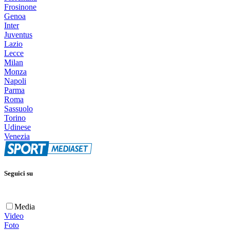
Frosinone
Genoa
Inter
Juventus
Lazio
Lecce
Milan
Monza
Napoli
Parma
Roma
Sassuolo
Torino
Udinese
Venezia
Seguici su
Media
Video
Foto