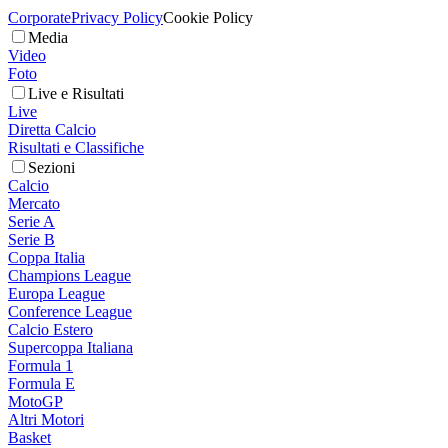
Corporate
Privacy Policy
Cookie Policy
Media
Video
Foto
Live e Risultati
Live
Diretta Calcio
Risultati e Classifiche
Sezioni
Calcio
Mercato
Serie A
Serie B
Coppa Italia
Champions League
Europa League
Conference League
Calcio Estero
Supercoppa Italiana
Formula 1
Formula E
MotoGP
Altri Motori
Basket