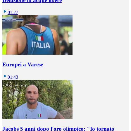
Delusione in acque libere
01:27
Europei a Varese
01:43
Jacobs 5 anni dopo l'oro olimpico: "Io tornato