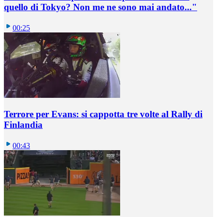
quello di Tokyo? Non me ne sono mai andato..."
00:25
Terrore per Evans: si cappotta tre volte al Rally di
Finlandia
00:43