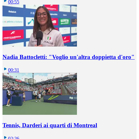
00:55
Nadia Battocletti: "Voglio un'altra doppietta d'oro"
00:31
Tennis, Darderi ai quarti di Montreal
02:26