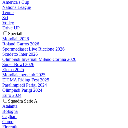
America's Cup
Nations League
Tennis
Sci
Volley
Drive UP
Speciali
Mondiali 2026
Roland Garros 2026
Sportmediaset Live Riccione 2026
Scudetto Inter 2026
Olimpiadi Invernali Milano Cortina 2026
Super Bowl 2026
Eicma 2025
Mondiale per club 2025
EICMA Riding Fest 2025
Paralimpiadi Parigi 2024
Olimpiadi Parigi 2024
Euro 2024
Squadra Serie A
Atalanta
Bologna
Cagliari
Como
Fiorentina