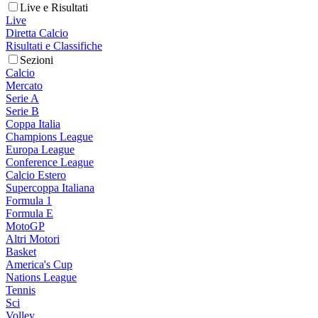
Live e Risultati
Live
Diretta Calcio
Risultati e Classifiche
Sezioni
Calcio
Mercato
Serie A
Serie B
Coppa Italia
Champions League
Europa League
Conference League
Calcio Estero
Supercoppa Italiana
Formula 1
Formula E
MotoGP
Altri Motori
Basket
America's Cup
Nations League
Tennis
Sci
Volley