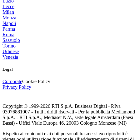
Lazio
Lecce
Milan
Monza
Napoli
Parma
Roma
Sassuolo
Torino
Udinese
Venezia
Legal
Corporate
Cookie Policy
Privacy Policy
Copyright © 1999-
2026
RTI S.p.A. Business Digital - P.Iva
03976881007 - Tutti i diritti riservati - Per la pubblicità Mediamond
S.p.A. - RTI S.p.A., Mediaset N.V., sede legale Amsterdam (Paesi
Bassi) - Uffici Viale Europa 46, 20093 Cologno Monzese (MI)
Rispetto ai contenuti e ai dati personali trasmessi e/o riprodotti è
vietata ogni utilizzazione funzionale all’addestramento di sistemi di