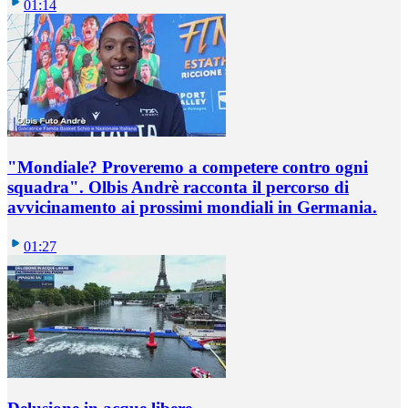
01:14
"Mondiale? Proveremo a competere contro ogni
squadra". Olbis Andrè racconta il percorso di
avvicinamento ai prossimi mondiali in Germania.
01:27