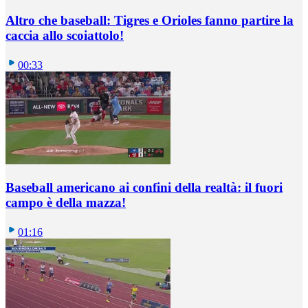
Altro che baseball: Tigres e Orioles fanno partire la
caccia allo scoiattolo!
00:33
Baseball americano ai confini della realtà: il fuori
campo è della mazza!
01:16