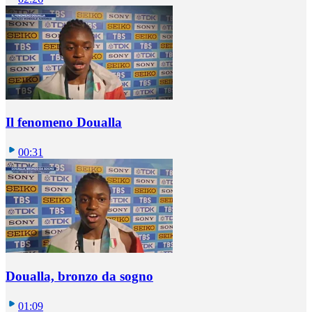
Il fenomeno Doualla
00:31
Doualla, bronzo da sogno
01:09