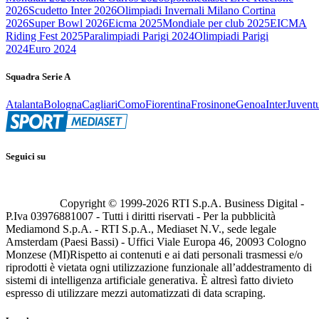
2026
Scudetto Inter 2026
Olimpiadi Invernali Milano Cortina
2026
Super Bowl 2026
Eicma 2025
Mondiale per club 2025
EICMA
Riding Fest 2025
Paralimpiadi Parigi 2024
Olimpiadi Parigi
2024
Euro 2024
Squadra Serie A
Atalanta
Bologna
Cagliari
Como
Fiorentina
Frosinone
Genoa
Inter
Juvent
Seguici su
Copyright © 1999-
2026
RTI S.p.A. Business Digital -
P.Iva 03976881007 - Tutti i diritti riservati - Per la pubblicità
Mediamond S.p.A. - RTI S.p.A., Mediaset N.V., sede legale
Amsterdam (Paesi Bassi) - Uffici Viale Europa 46, 20093 Cologno
Monzese (MI)
Rispetto ai contenuti e ai dati personali trasmessi e/o
riprodotti è vietata ogni utilizzazione funzionale all’addestramento di
sistemi di intelligenza artificiale generativa. È altresì fatto divieto
espresso di utilizzare mezzi automatizzati di data scraping.