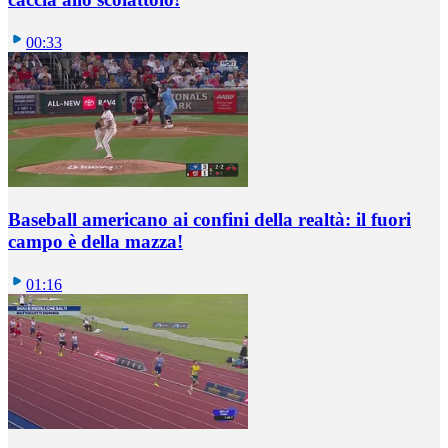
00:33
Baseball americano ai confini della realtà: il fuori
campo è della mazza!
01:16