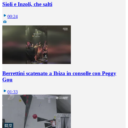
Sioli e Inzoli, che salti
00:24
Berrettini scatenato a Ibiza in consolle con Peggy
Gou
01:33