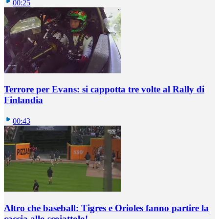
00:25
Terrore per Evans: si cappotta tre volte al Rally di
Finlandia
00:43
Altro che baseball: Tigres e Orioles fanno partire la
caccia allo scoiattolo!