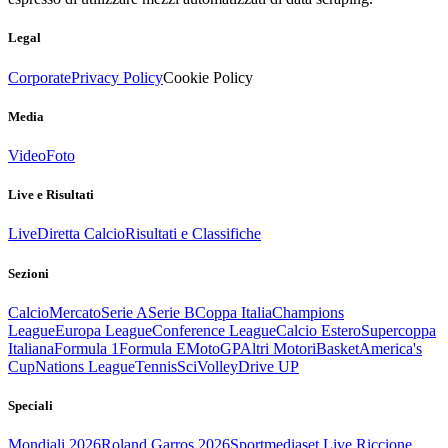
Legal
Corporate
Privacy Policy
Cookie Policy
Media
Video
Foto
Live e Risultati
Live
Diretta Calcio
Risultati e Classifiche
Sezioni
Calcio
Mercato
Serie A
Serie B
Coppa Italia
Champions
League
Europa League
Conference League
Calcio Estero
Supercoppa
Italiana
Formula 1
Formula E
MotoGP
Altri Motori
Basket
America's
Cup
Nations League
Tennis
Sci
Volley
Drive UP
Speciali
Mondiali 2026
Roland Garros 2026
Sportmediaset Live Riccione