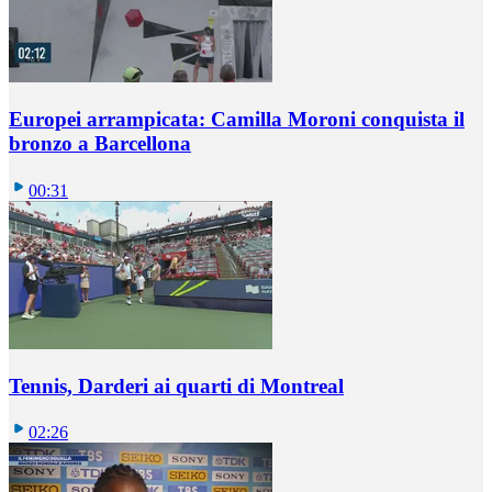
Europei arrampicata: Camilla Moroni conquista il
bronzo a Barcellona
00:31
Tennis, Darderi ai quarti di Montreal
02:26