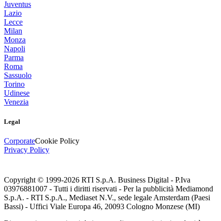
Juventus
Lazio
Lecce
Milan
Monza
Napoli
Parma
Roma
Sassuolo
Torino
Udinese
Venezia
Legal
Corporate
Cookie Policy
Privacy Policy
Copyright © 1999-
2026
RTI S.p.A. Business Digital - P.Iva
03976881007 - Tutti i diritti riservati - Per la pubblicità Mediamond
S.p.A. - RTI S.p.A., Mediaset N.V., sede legale Amsterdam (Paesi
Bassi) - Uffici Viale Europa 46, 20093 Cologno Monzese (MI)