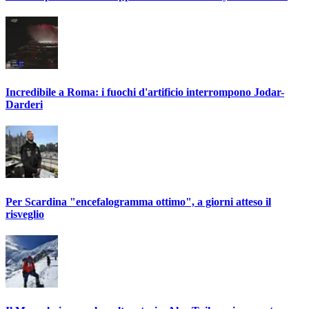
Incredibile a Roma: i fuochi d'artificio interrompono Jodar-
Darderi
Per Scardina "encefalogramma ottimo", a giorni atteso il
risveglio