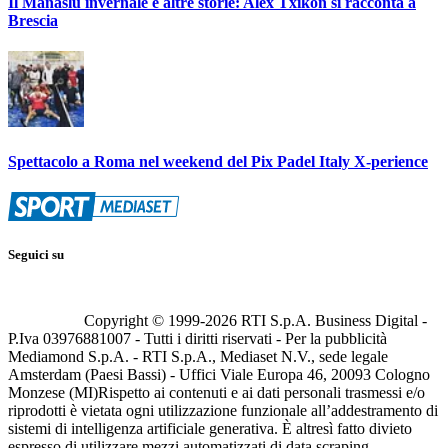
Il Manaslu invernale e altre storie: Alex Txikon si racconta a
Brescia
Spettacolo a Roma nel weekend del Pix Padel Italy X-perience
Seguici su
Copyright © 1999-
2026
RTI S.p.A. Business Digital -
P.Iva 03976881007 - Tutti i diritti riservati - Per la pubblicità
Mediamond S.p.A. - RTI S.p.A., Mediaset N.V., sede legale
Amsterdam (Paesi Bassi) - Uffici Viale Europa 46, 20093 Cologno
Monzese (MI)
Rispetto ai contenuti e ai dati personali trasmessi e/o
riprodotti è vietata ogni utilizzazione funzionale all’addestramento di
sistemi di intelligenza artificiale generativa. È altresì fatto divieto
espresso di utilizzare mezzi automatizzati di data scraping.