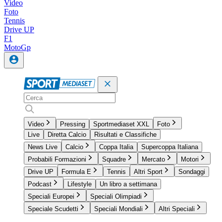
Video
Foto
Tennis
Drive UP
F1
MotoGp
Video
Pressing
Sportmediaset XXL
Foto
Live
Diretta Calcio
Risultati e Classifiche
News Live
Calcio
Coppa Italia
Supercoppa Italiana
Probabili Formazioni
Squadre
Mercato
Motori
Drive UP
Formula E
Tennis
Altri Sport
Sondaggi
Podcast
Lifestyle
Un libro a settimana
Speciali Europei
Speciali Olimpiadi
Speciale Scudetti
Speciali Mondiali
Altri Speciali