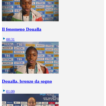
Il fenomeno Doualla
00:31
Doualla, bronzo da sogno
01:09