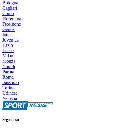
Bologna
Cagliari
Como
Fiorentina
Frosinone
Genoa
Inter
Juventus
Lazio
Lecce
Milan
Monza
Napoli
Parma
Roma
Sassuolo
Torino
Udinese
Venezia
Seguici su