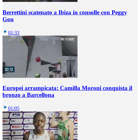
Berrettini scatenato a Ibiza in consolle con Peggy
Gou
01:33
Europei arrampicata: Camilla Moroni conquista il
bronzo a Barcellona
01:05