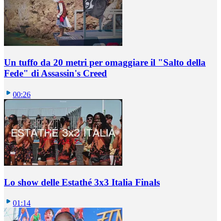
Un tuffo da 20 metri per omaggiare il "Salto della
Fede" di Assassin's Creed
00:26
Lo show delle Estathé 3x3 Italia Finals
01:14