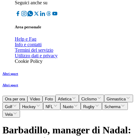
Seguici anche su
Area personale
Help e Faq
Info e contatti
Termini del servizio
Utilizzo dati e privacy
Cookie Policy
Altri sport
Altri sport
Ora per ora
Video
Foto
Atletica
Ciclismo
Ginnastica
Golf
Hockey
NFL
Nuoto
Rugby
Scherma
Vela
Barbadillo, manager di Nadal: