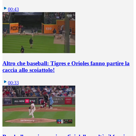
00:43
Altro che baseball: Tigres e Orioles fanno partire la
caccia allo scoiattolo!
00:33