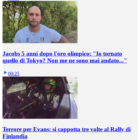
Jacobs 5 anni dopo l'oro olimpico: "Io tornato
quello di Tokyo? Non me ne sono mai andato..."
00:25
Terrore per Evans: si cappotta tre volte al Rally di
Finlandia