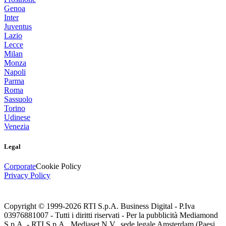
Genoa
Inter
Juventus
Lazio
Lecce
Milan
Monza
Napoli
Parma
Roma
Sassuolo
Torino
Udinese
Venezia
Legal
Corporate
Cookie Policy
Privacy Policy
Copyright © 1999-
2026
RTI S.p.A. Business Digital - P.Iva
03976881007 - Tutti i diritti riservati - Per la pubblicità Mediamond
S.p.A. - RTI S.p.A., Mediaset N.V., sede legale Amsterdam (Paesi