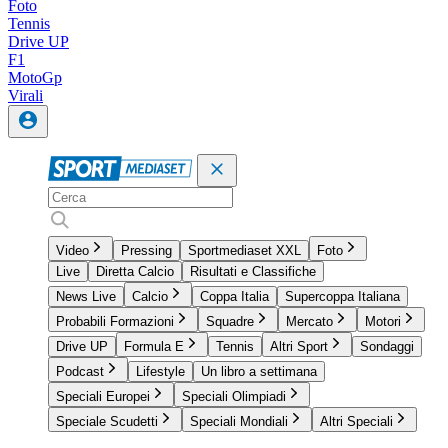
Foto
Tennis
Drive UP
F1
MotoGp
Virali
Video
Pressing
Sportmediaset XXL
Foto
Live
Diretta Calcio
Risultati e Classifiche
News Live
Calcio
Coppa Italia
Supercoppa Italiana
Probabili Formazioni
Squadre
Mercato
Motori
Drive UP
Formula E
Tennis
Altri Sport
Sondaggi
Podcast
Lifestyle
Un libro a settimana
Speciali Europei
Speciali Olimpiadi
Speciale Scudetti
Speciali Mondiali
Altri Speciali