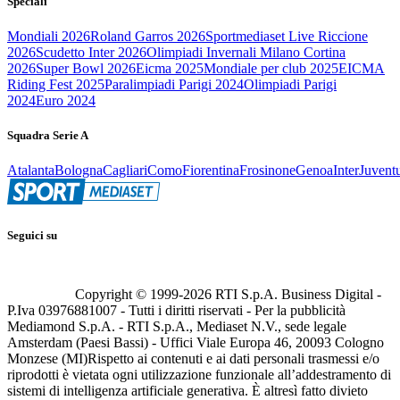
Speciali
Mondiali 2026
Roland Garros 2026
Sportmediaset Live Riccione
2026
Scudetto Inter 2026
Olimpiadi Invernali Milano Cortina
2026
Super Bowl 2026
Eicma 2025
Mondiale per club 2025
EICMA
Riding Fest 2025
Paralimpiadi Parigi 2024
Olimpiadi Parigi
2024
Euro 2024
Squadra Serie A
Atalanta
Bologna
Cagliari
Como
Fiorentina
Frosinone
Genoa
Inter
Juvent
Seguici su
Copyright © 1999-
2026
RTI S.p.A. Business Digital -
P.Iva 03976881007 - Tutti i diritti riservati - Per la pubblicità
Mediamond S.p.A. - RTI S.p.A., Mediaset N.V., sede legale
Amsterdam (Paesi Bassi) - Uffici Viale Europa 46, 20093 Cologno
Monzese (MI)
Rispetto ai contenuti e ai dati personali trasmessi e/o
riprodotti è vietata ogni utilizzazione funzionale all’addestramento di
sistemi di intelligenza artificiale generativa. È altresì fatto divieto