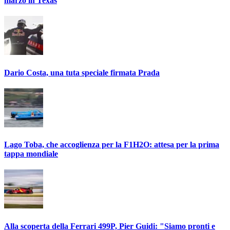
marzo in Texas
Dario Costa, una tuta speciale firmata Prada
Lago Toba, che accoglienza per la F1H2O: attesa per la prima
tappa mondiale
Alla scoperta della Ferrari 499P, Pier Guidi: "Siamo pronti e