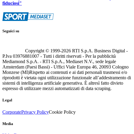
fiduciosi"
Seguici su
Copyright © 1999-
2026
RTI S.p.A. Business Digital -
P.Iva 03976881007 - Tutti i diritti riservati - Per la pubblicità
Mediamond S.p.A. - RTI S.p.A., Mediaset N.V., sede legale
Amsterdam (Paesi Bassi) - Uffici Viale Europa 46, 20093 Cologno
Monzese (MI)
Rispetto ai contenuti e ai dati personali trasmessi e/o
riprodotti è vietata ogni utilizzazione funzionale all’addestramento di
sistemi di intelligenza artificiale generativa. È altresì fatto divieto
espresso di utilizzare mezzi automatizzati di data scraping.
Legal
Corporate
Privacy Policy
Cookie Policy
Media