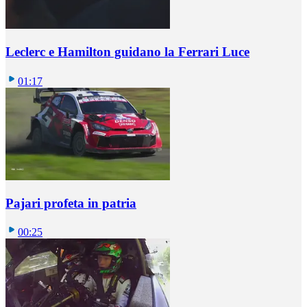
Leclerc e Hamilton guidano la Ferrari Luce
01:17
Pajari profeta in patria
00:25