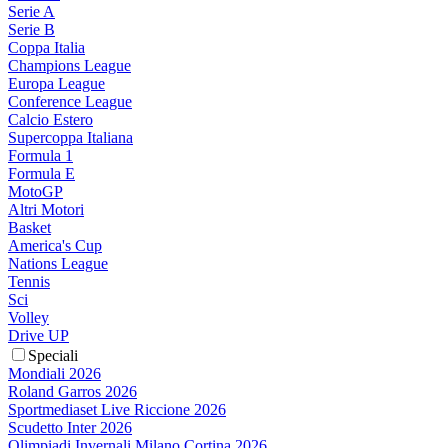
Serie A
Serie B
Coppa Italia
Champions League
Europa League
Conference League
Calcio Estero
Supercoppa Italiana
Formula 1
Formula E
MotoGP
Altri Motori
Basket
America's Cup
Nations League
Tennis
Sci
Volley
Drive UP
Speciali
Mondiali 2026
Roland Garros 2026
Sportmediaset Live Riccione 2026
Scudetto Inter 2026
Olimpiadi Invernali Milano Cortina 2026