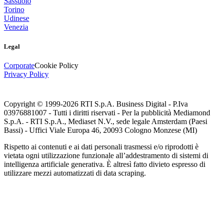
Sassuolo
Torino
Udinese
Venezia
Legal
Corporate
Cookie Policy
Privacy Policy
Copyright © 1999-
2026
RTI S.p.A. Business Digital - P.Iva
03976881007 - Tutti i diritti riservati - Per la pubblicità Mediamond
S.p.A. - RTI S.p.A., Mediaset N.V., sede legale Amsterdam (Paesi
Bassi) - Uffici Viale Europa 46, 20093 Cologno Monzese (MI)
Rispetto ai contenuti e ai dati personali trasmessi e/o riprodotti è
vietata ogni utilizzazione funzionale all’addestramento di sistemi di
intelligenza artificiale generativa. È altresì fatto divieto espresso di
utilizzare mezzi automatizzati di data scraping.