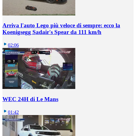
Arriva l'auto Lego più veloce di sempre: ecco la
Koenigsegg Sadair's Spear da 111 km/h
02:06
WEC 24H di Le Mans
01:42