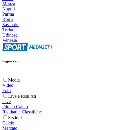
Monza
Napoli
Parma
Roma
Sassuolo
Torino
Udinese
Venezia
Seguici su
Media
Video
Foto
Live e Risultati
Live
Diretta Calcio
Risultati e Classifiche
Sezioni
Calcio
Mercato