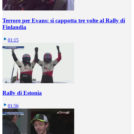
Terrore per Evans: si cappotta tre volte al Rally di
Finlandia
01:15
Rally di Estonia
01:56