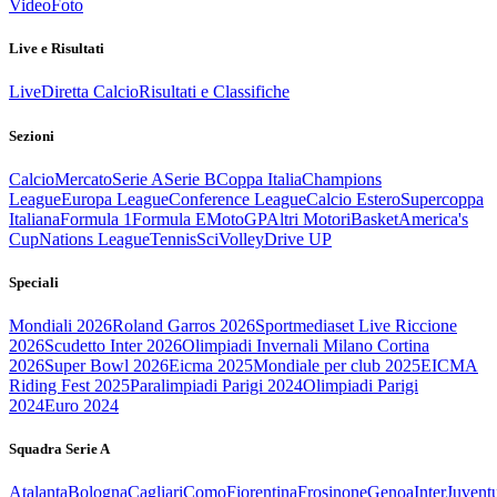
Video
Foto
Live e Risultati
Live
Diretta Calcio
Risultati e Classifiche
Sezioni
Calcio
Mercato
Serie A
Serie B
Coppa Italia
Champions
League
Europa League
Conference League
Calcio Estero
Supercoppa
Italiana
Formula 1
Formula E
MotoGP
Altri Motori
Basket
America's
Cup
Nations League
Tennis
Sci
Volley
Drive UP
Speciali
Mondiali 2026
Roland Garros 2026
Sportmediaset Live Riccione
2026
Scudetto Inter 2026
Olimpiadi Invernali Milano Cortina
2026
Super Bowl 2026
Eicma 2025
Mondiale per club 2025
EICMA
Riding Fest 2025
Paralimpiadi Parigi 2024
Olimpiadi Parigi
2024
Euro 2024
Squadra Serie A
Atalanta
Bologna
Cagliari
Como
Fiorentina
Frosinone
Genoa
Inter
Juvent