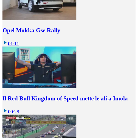
Opel Mokka Gse Rally
01:11
Il Red Bull Kingdom of Speed mette le ali a Imola
00:28