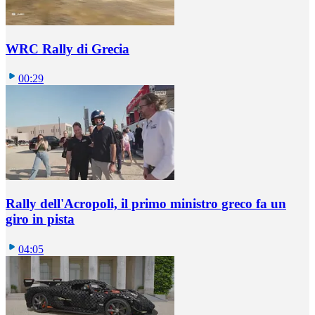
WRC Rally di Grecia
00:29
Rally dell'Acropoli, il primo ministro greco fa un
giro in pista
04:05