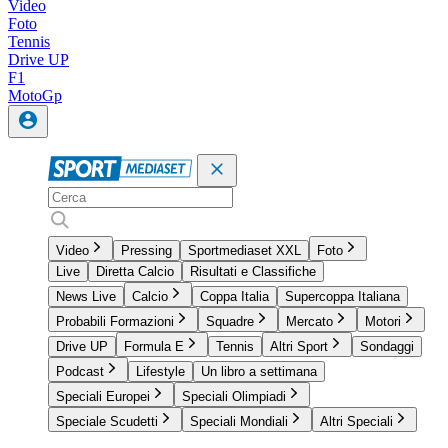
Video
Foto
Tennis
Drive UP
F1
MotoGp
Video
Pressing
Sportmediaset XXL
Foto
Live
Diretta Calcio
Risultati e Classifiche
News Live
Calcio
Coppa Italia
Supercoppa Italiana
Probabili Formazioni
Squadre
Mercato
Motori
Drive UP
Formula E
Tennis
Altri Sport
Sondaggi
Podcast
Lifestyle
Un libro a settimana
Speciali Europei
Speciali Olimpiadi
Speciale Scudetti
Speciali Mondiali
Altri Speciali