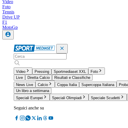
Video
Foto
Tennis
Drive UP
F1
MotoGp
Video
Pressing
Sportmediaset XXL
Foto
Live
Diretta Calcio
Risultati e Classifiche
News Live
Calcio
Coppa Italia
Supercoppa Italiana
Proba
Un libro a settimana
Speciali Europei
Speciali Olimpiadi
Speciale Scudetti
Seguici anche su