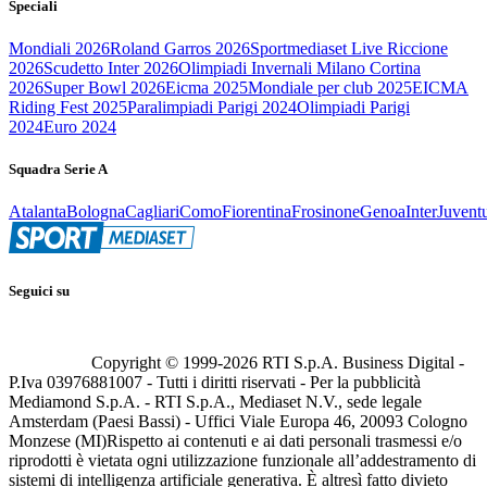
Speciali
Mondiali 2026
Roland Garros 2026
Sportmediaset Live Riccione
2026
Scudetto Inter 2026
Olimpiadi Invernali Milano Cortina
2026
Super Bowl 2026
Eicma 2025
Mondiale per club 2025
EICMA
Riding Fest 2025
Paralimpiadi Parigi 2024
Olimpiadi Parigi
2024
Euro 2024
Squadra Serie A
Atalanta
Bologna
Cagliari
Como
Fiorentina
Frosinone
Genoa
Inter
Juvent
Seguici su
Copyright © 1999-
2026
RTI S.p.A. Business Digital -
P.Iva 03976881007 - Tutti i diritti riservati - Per la pubblicità
Mediamond S.p.A. - RTI S.p.A., Mediaset N.V., sede legale
Amsterdam (Paesi Bassi) - Uffici Viale Europa 46, 20093 Cologno
Monzese (MI)
Rispetto ai contenuti e ai dati personali trasmessi e/o
riprodotti è vietata ogni utilizzazione funzionale all’addestramento di
sistemi di intelligenza artificiale generativa. È altresì fatto divieto