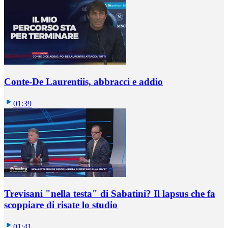
Conte-De Laurentiis, abbracci e addio
01:39
Trevisani "nella testa" di Sabatini? Il lapsus che fa
scoppiare di risate lo studio
01:41