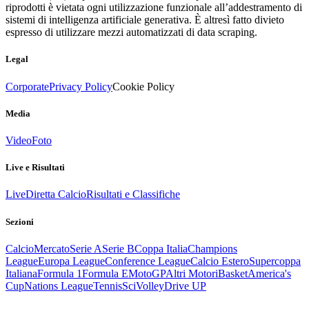
riprodotti è vietata ogni utilizzazione funzionale all’addestramento di
sistemi di intelligenza artificiale generativa. È altresì fatto divieto
espresso di utilizzare mezzi automatizzati di data scraping.
Legal
Corporate
Privacy Policy
Cookie Policy
Media
Video
Foto
Live e Risultati
Live
Diretta Calcio
Risultati e Classifiche
Sezioni
Calcio
Mercato
Serie A
Serie B
Coppa Italia
Champions
League
Europa League
Conference League
Calcio Estero
Supercoppa
Italiana
Formula 1
Formula E
MotoGP
Altri Motori
Basket
America's
Cup
Nations League
Tennis
Sci
Volley
Drive UP