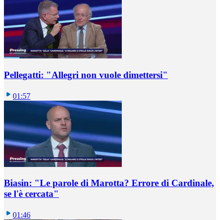
Pellegatti: "Allegri non vuole dimettersi"
01:57
Biasin: "Le parole di Marotta? Errore di Cardinale,
se l'è cercata"
01:46