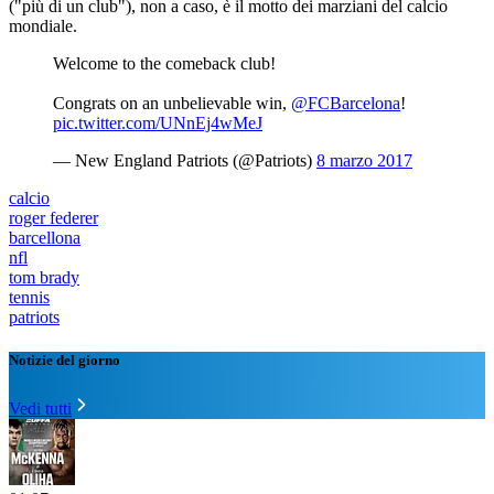
("più di un club"), non a caso, è il motto dei marziani del calcio
mondiale.
Welcome to the comeback club!
Congrats on an unbelievable win,
@FCBarcelona
!
pic.twitter.com/UNnEj4wMeJ
— New England Patriots (@Patriots)
8 marzo 2017
calcio
roger federer
barcellona
nfl
tom brady
tennis
patriots
Notizie del giorno
Vedi tutti