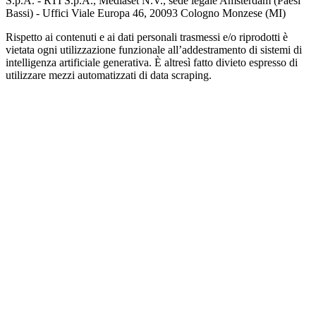
S.p.A. - RTI S.p.A., Mediaset N.V., sede legale Amsterdam (Paesi
Bassi) - Uffici Viale Europa 46, 20093 Cologno Monzese (MI)
Rispetto ai contenuti e ai dati personali trasmessi e/o riprodotti è
vietata ogni utilizzazione funzionale all’addestramento di sistemi di
intelligenza artificiale generativa. È altresì fatto divieto espresso di
utilizzare mezzi automatizzati di data scraping.