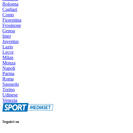
Bologna
Cagliari
Como
Fiorentina
Frosinone
Genoa
Inter
Juventus
Lazio
Lecce
Milan
Monza
Napoli
Parma
Roma
Sassuolo
Torino
Udinese
Venezia
Seguici su