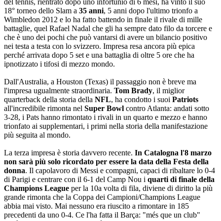
del tennis, rientrato dopo uno infortunio di 6 mesi, ha vinto il suo
18° torneo dello Slam a
35 anni
, 5 anni dopo l'ultimo trionfo a
Wimbledon 2012 e lo ha fatto battendo in finale il rivale di mille
battaglie, quel Rafael Nadal che gli ha sempre dato filo da torcere e
che è uno dei pochi che può vantarsi di avere un bilancio positivo
nei testa a testa con lo svizzero. Impresa resa ancora più epica
perché arrivata dopo 5 set e una battaglia di oltre 5 ore che ha
ipnotizzato i tifosi di mezzo mondo.
Dall'Australia, a Houston (Texas) il passaggio non è breve ma
l'impresa ugualmente straordinaria.
Tom Brady
, il miglior
quarterback della storia della
NFL
, ha condotto i suoi
Patriots
all'incredibile rimonta nel
Super Bowl
contro Atlanta: andati sotto
3-28, i Pats hanno rimontato i rivali in un quarto e mezzo e hanno
trionfato ai supplementari, i primi nella storia della manifestazione
più seguita al mondo.
La terza impresa è storia davvero recente.
In Catalogna l'8 marzo
non sarà più solo ricordato per essere la data della Festa della
donna
. Il capolavoro di Messi e compagni, capaci di ribaltare lo 0-4
di Parigi e centrare con il 6-1 del Camp Nou i
quarti di finale della
Champions League
per la 10a volta di fila, diviene di diritto la più
grande rimonta che la Coppa dei Campioni/Champions League
abbia mai visto. Mai nessuno era riuscito a rimontare in 185
precedenti da uno 0-4. Ce l'ha fatta il Barça: "més que un club"