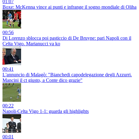
01:07
Boxe: McKenna vince ai punti e infrange il sogno mondiale di Oliha
00:56
Di Lorenzo sblocca poi pasticcio di De Bruyne: pari Napoli con il
Celta Vigo. Marianucci va ko
00:41
L'annuncio di Malagò: "Bianchedi capodelegazione degli Azzurri.
Mancini il ct giusto, a Conte dico grazie"
00:22
Napoli-Celta Vigo 1-1: guarda gli highlights
00:01