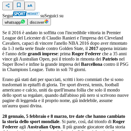
Segui
su
Seguici su
whatsapp
discover
Se il 2016 è andato in soffitta con l'incredibile vittoria in Premier
League del Leicester di Claudio Ranieri e l'impresa dei Cleveland
Cavaliers, capaci di vincere l'anello NBA 2016 dopo aver rimontato
da 1-3 nella serie finale contro Golden State, il
2017
appena iniziato
è l'anno delle
grandi imprese
: prima
Roger Federer
che a 35 anni
vince gli Australian Open, poi il trionfo in rimonta dei
Patriots
nel
Super Bowl e infine la grande impresa del
Barcellona
contro il PSG
in Champions League. Tutto in soli 70 giorni.
Erano già stati dati per spacciati, scritti i loro commiati che si sono
trasformati in epitaffi di gloria. Tre sport diversi, tennis, football
americano e calcio, uniti da quell'insana follia che solo il mondo
dello sport sa regalare, quando dall'abisso più nero si scrivono nuove
pagine di leggenda e il proprio nome, già indelebile, assume
un'aurea quasi divina.
28 gennaio, 5 febbraio e 8 marzo, tre date che hanno cambiato
la storia dello sport mondiale
. Si parte, così, dal trionfo di
Roger
Federer
agli
Australian Open
. Il più grande giocatore della storia