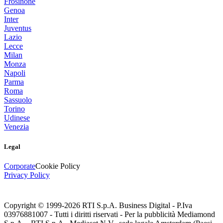
Frosinone
Genoa
Inter
Juventus
Lazio
Lecce
Milan
Monza
Napoli
Parma
Roma
Sassuolo
Torino
Udinese
Venezia
Legal
Corporate
Cookie Policy
Privacy Policy
Copyright © 1999-
2026
RTI S.p.A. Business Digital - P.Iva
03976881007 - Tutti i diritti riservati - Per la pubblicità Mediamond