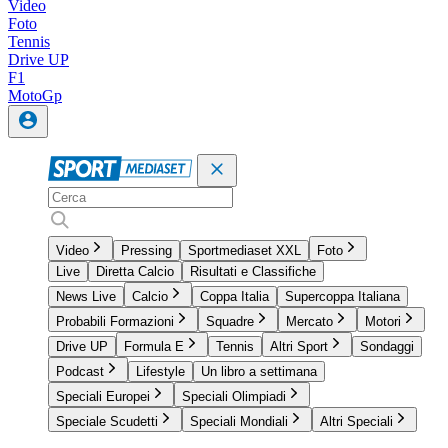
Video
Foto
Tennis
Drive UP
F1
MotoGp
Video
Pressing
Sportmediaset XXL
Foto
Live
Diretta Calcio
Risultati e Classifiche
News Live
Calcio
Coppa Italia
Supercoppa Italiana
Probabili Formazioni
Squadre
Mercato
Motori
Drive UP
Formula E
Tennis
Altri Sport
Sondaggi
Podcast
Lifestyle
Un libro a settimana
Speciali Europei
Speciali Olimpiadi
Speciale Scudetti
Speciali Mondiali
Altri Speciali