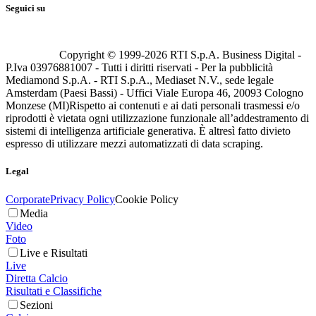
Seguici su
Copyright © 1999-
2026
RTI S.p.A. Business Digital -
P.Iva 03976881007 - Tutti i diritti riservati - Per la pubblicità
Mediamond S.p.A. - RTI S.p.A., Mediaset N.V., sede legale
Amsterdam (Paesi Bassi) - Uffici Viale Europa 46, 20093 Cologno
Monzese (MI)
Rispetto ai contenuti e ai dati personali trasmessi e/o
riprodotti è vietata ogni utilizzazione funzionale all’addestramento di
sistemi di intelligenza artificiale generativa. È altresì fatto divieto
espresso di utilizzare mezzi automatizzati di data scraping.
Legal
Corporate
Privacy Policy
Cookie Policy
Media
Video
Foto
Live e Risultati
Live
Diretta Calcio
Risultati e Classifiche
Sezioni