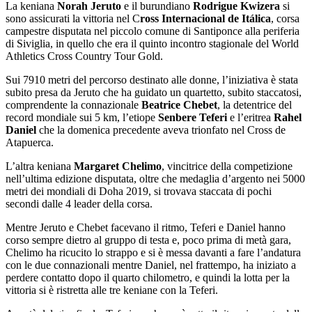
La keniana
Norah Jeruto
e il burundiano
Rodrigue Kwizera
si
sono assicurati la vittoria nel C
ross Internacional de Itálica
, corsa
campestre disputata nel piccolo comune di Santiponce alla periferia
di Siviglia, in quello che era il quinto incontro stagionale del World
Athletics Cross Country Tour Gold.
Sui 7910 metri del percorso destinato alle donne, l’iniziativa è stata
subito presa da Jeruto che ha guidato un quartetto, subito staccatosi,
comprendente la connazionale
Beatrice Chebet
, la detentrice del
record mondiale sui 5 km, l’etiope
Senbere Teferi
e l’eritrea
Rahel
Daniel
che la domenica precedente aveva trionfato nel Cross de
Atapuerca.
L’altra keniana
Margaret Chelimo
, vincitrice della competizione
nell’ultima edizione disputata, oltre che medaglia d’argento nei 5000
metri dei mondiali di Doha 2019, si trovava staccata di pochi
secondi dalle 4 leader della corsa.
Mentre Jeruto e Chebet facevano il ritmo, Teferi e Daniel hanno
corso sempre dietro al gruppo di testa e, poco prima di metà gara,
Chelimo ha ricucito lo strappo e si è messa davanti a fare l’andatura
con le due connazionali mentre Daniel, nel frattempo, ha iniziato a
perdere contatto dopo il quarto chilometro, e quindi la lotta per la
vittoria si è ristretta alle tre keniane con la Teferi.