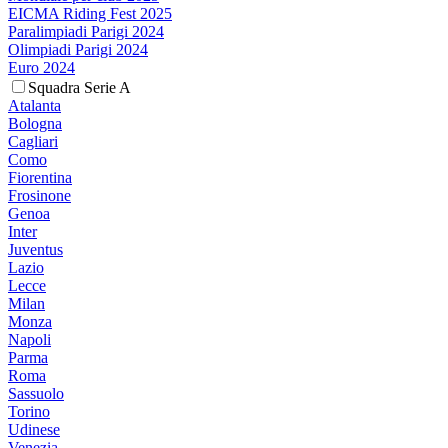
EICMA Riding Fest 2025
Paralimpiadi Parigi 2024
Olimpiadi Parigi 2024
Euro 2024
Squadra Serie A
Atalanta
Bologna
Cagliari
Como
Fiorentina
Frosinone
Genoa
Inter
Juventus
Lazio
Lecce
Milan
Monza
Napoli
Parma
Roma
Sassuolo
Torino
Udinese
Venezia