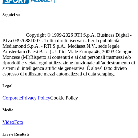
Seguici su
Copyright © 1999-
2026
RTI S.p.A. Business Digital -
P.Iva 03976881007 - Tutti i diritti riservati - Per la pubblicità
Mediamond S.p.A. - RTI S.p.A., Mediaset N.V., sede legale
Amsterdam (Paesi Bassi) - Uffici Viale Europa 46, 20093 Cologno
Monzese (MI)
Rispetto ai contenuti e ai dati personali trasmessi e/o
riprodotti è vietata ogni utilizzazione funzionale all’addestramento di
sistemi di intelligenza artificiale generativa. È altresì fatto divieto
espresso di utilizzare mezzi automatizzati di data scraping.
Legal
Corporate
Privacy Policy
Cookie Policy
Media
Video
Foto
Live e Risultati