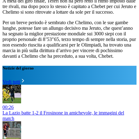
A metà del giro finale, Teferi non ha però retto il ritmo imposto dalle
tre rivali, ma dopo poco lo stesso è capitato a Chebet per cui Jeruto e
Chelimo si sono ritrovate a lottare da sole per il successo.
Per un breve periodo è sembrato che Chelimo, con le sue gambe
lunghe, potesse fare un allungo decisivo ma Jeruto, che quest’anno
ha segnato la miglior prestazione mondiale sui 3000 siepi con il
proprio personale di 8’53″65, terzo tempo di sempre nella storia, pur
non essendo riuscita a qualificarsi per le Olimpiadi, ha trovato una
marcia in più sulla dirittura d’arrivo per vincere di pochissimo
davanti a Chelimo che ha preceduto, a sua volta, Chebet.
Notizie del giorno
Vedi tutti
00:26
La Lazio batte 1-2 il Frosinone in amichevole, le immagini del
match