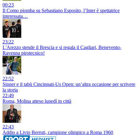
00:23
Il Como piomba su Sebastiano Esposito, l’Inter è spettatrice
interessata…
23:22
L'Arezzo stende il Brescia e si regala il Cagliari, Benevento-
Ravenna pirotecnico!
22:52
Sinner e il tabù Cincinnati-Us Open: un’altra occasione per scrivere
la storia
22:49
Roma, Molina atteso lunedì in città
22:43
Addio a Livio Berruti, campione olimpico a Roma 1960