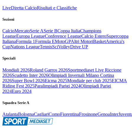
Live
Diretta Calcio
Risultati e Classifiche
Sezioni
Calcio
Mercato
Serie A
Serie B
Coppa Italia
Champions
League
Europa League
Conference League
Calcio Estero
Supercoppa
Italiana
Formula 1
Formula E
MotoGP
Altri Motori
Basket
America's
Cup
Nations League
Tennis
Sci
Volley
Drive UP
Speciali
Mondiali 2026
Roland Garros 2026
Sportmediaset Live Riccione
2026
Scudetto Inter 2026
Olimpiadi Invernali Milano Cortina
2026
Super Bowl 2026
Eicma 2025
Mondiale per club 2025
EICMA
Riding Fest 2025
Paralimpiadi Parigi 2024
Olimpiadi Parigi
2024
Euro 2024
Squadra Serie A
Atalanta
Bologna
Cagliari
Como
Fiorentina
Frosinone
Genoa
Inter
Juvent