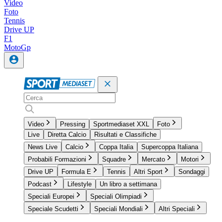
Video
Foto
Tennis
Drive UP
F1
MotoGp
Video
Pressing
Sportmediaset XXL
Foto
Live
Diretta Calcio
Risultati e Classifiche
News Live
Calcio
Coppa Italia
Supercoppa Italiana
Probabili Formazioni
Squadre
Mercato
Motori
Drive UP
Formula E
Tennis
Altri Sport
Sondaggi
Podcast
Lifestyle
Un libro a settimana
Speciali Europei
Speciali Olimpiadi
Speciale Scudetti
Speciali Mondiali
Altri Speciali