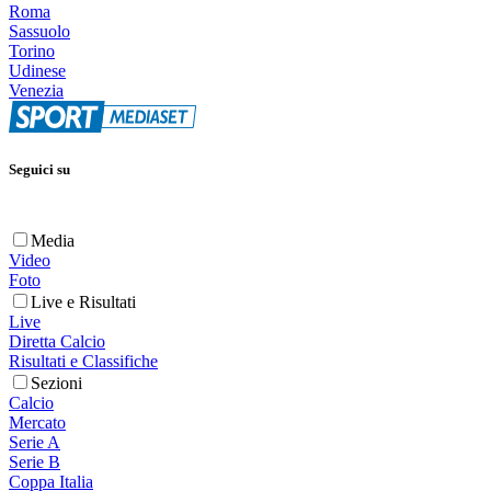
Roma
Sassuolo
Torino
Udinese
Venezia
Seguici su
Media
Video
Foto
Live e Risultati
Live
Diretta Calcio
Risultati e Classifiche
Sezioni
Calcio
Mercato
Serie A
Serie B
Coppa Italia