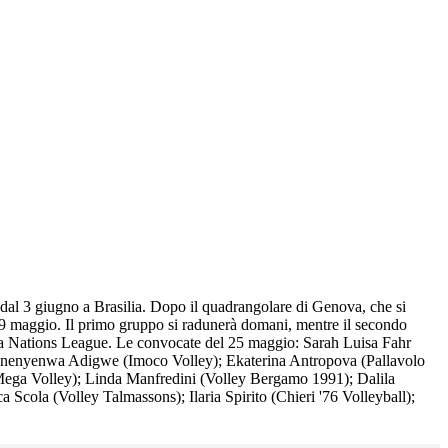
 dal 3 giugno a Brasilia. Dopo il quadrangolare di Genova, che si
l 29 maggio. Il primo gruppo si radunerà domani, mentre il secondo
 della Nations League. Le convocate del 25 maggio: Sarah Luisa Fahr
inenyenwa Adigwe (Imoco Volley); Ekaterina Antropova (Pallavolo
(Mega Volley); Linda Manfredini (Volley Bergamo 1991); Dalila
cola (Volley Talmassons); Ilaria Spirito (Chieri '76 Volleyball);