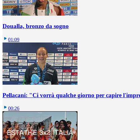
Doualla, bronzo da sogno
01:09
Pellacani: "Ci vorrà qualche giorno per capire l'impr
00:26