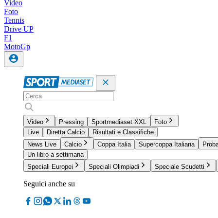
Video
Foto
Tennis
Drive UP
F1
MotoGp
Video
Pressing
Sportmediaset XXL
Foto
Live
Diretta Calcio
Risultati e Classifiche
News Live
Calcio
Coppa Italia
Supercoppa Italiana
Proba
Un libro a settimana
Speciali Europei
Speciali Olimpiadi
Speciale Scudetti
Seguici anche su