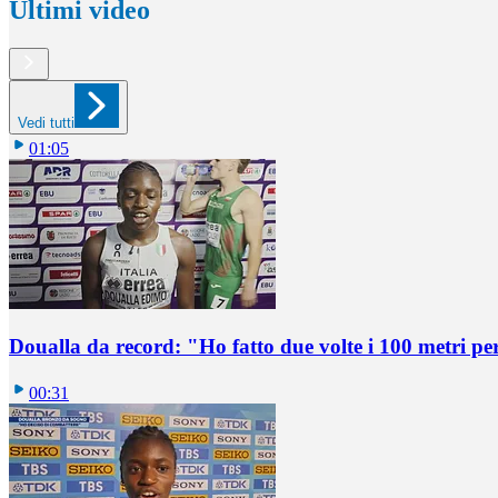
Ultimi video
Vedi tutti
01:05
Doualla da record: "Ho fatto due volte i 100 metri pe
00:31