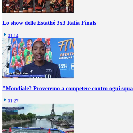
Lo show delle Estathé 3x3 Italia Finals
01:14
"Mondiale? Proveremo a competere contro ogni squadr
01:27