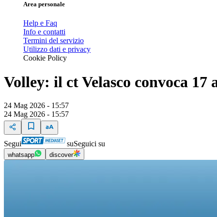
Area personale
Help e Faq
Info e contatti
Termini del servizio
Utilizzo dati e privacy
Cookie Policy
Volley: il ct Velasco convoca 17 
24 Mag 2026 - 15:57
24 Mag 2026 - 15:57
Segui
su
Seguici su
whatsapp
discover