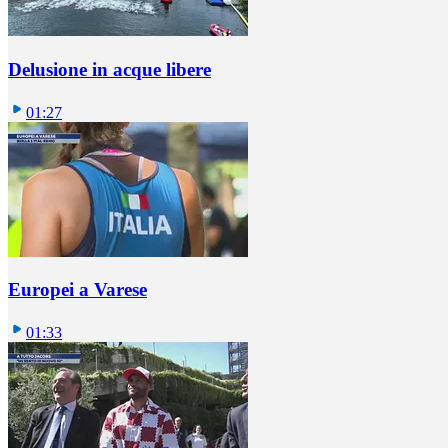
Delusione in acque libere
01:27
Europei a Varese
01:33