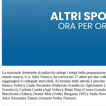
La nazionale femminile di pallavolo stringe i tempi della preparazion
chiude stasera, il ct, Julio Velasco, ha convocato 17 atlete per due c
raggiungerà il collegiale mercoledì. Al termine delle attività è previ
(Imoco Volley); Linda Nwakalor (Pallavolo Scandicci); Oghosasere 
Scandicci); Carlotta Cambi (Agil Volley); Binto Diop (Cuneo Granda 
Marchesini (Altino); Denise Meli (Volley Bergamo 1991); Stella Nervi
Alice Alexandra Tanase (Azzurra Volley Firenze).