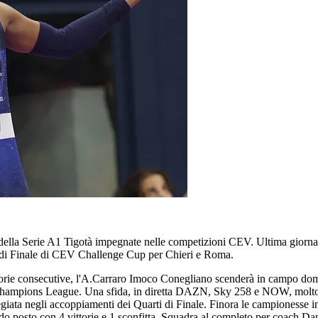
e della Serie A1 Tigotà impegnate nelle competizioni CEV. Ultima gio
i di Finale di CEV Challenge Cup per Chieri e Roma.
ittorie consecutive, l'A.Carraro Imoco Conegliano scenderà in campo dom
hampions League. Una sfida, in diretta DAZN, Sky 258 e NOW, molto imp
giata negli accoppiamenti dei Quarti di Finale. Finora le campionesse in 
do posto con 4 vittorie e 1 sconfitta. Squadra al completo per coach Dani