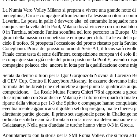
La Numia Vero Volley Milano si prepara a vivere una grande notte d
meneghina, Orro e compagne affronteranno l'attesissimo ritorno contro
Lavarini. La posta in palio è davvero alta, ed entrambe le squadre ne so
conquistare la vetta della Pool, Milano dovrà vincere con un risultato 
0 in Turchia, subendo l'unica sconfitta nel loro percorso in Europa. Un v
gironi della massima competizione europea per club. Tra le ex della 
cielo il trofeo. Si prospetta l'occasione del pronto riscatto per la Sa
Conegliano. Prima del prossimo turno di Serie A1, il focus sarà rivol
Finale come testa di serie dell'intera competizione europea vi è solo
e compagne siano già certe del primo posto nella Pool E, avendo dis
compagine polacca che, ancora in lotta per la qualificazione come miglio
Serata da dentro o fuori per la Igor Gorgonzola Novara di Lorenzo Bern
di CEV Cup. Contro il Kuzeyboru Aksaray, le azzurre dovranno infatti ot
formula del tie-break) che definirebbe a quel punto la qualificata ai qua
competizione. La Reale Mutua Fenera Chieri '76 si appresta a giocare 
di campionato con Scandicci e Milano) è il ritorno dei quarti di final
riparte dalla vittoria per 1-3 che Spirito e compagne hanno conquistato 
eventualmente aggiudicarsi il golden set di spareggio, ma le chieresi pu
altrettante partite giocate. Il primo set stagionale perso in Challenge
ordinata e solida e andrà affrontata con la massima determinazione e co
Galatasaray. Nella gara d'andata le turche hanno vinto 0-3 in Grecia.
Appuntamento con la storia per la SMI Roma Volley, che si trova ad u