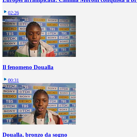
02:26
Il fenomeno Doualla
00:31
Doualla, bronzo da sogno