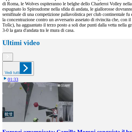
di Roma, le Wolves ospiteranno le belghe dello Charleroi Volley nella
espugnato lo Spiroudome nella sfida di andata, le giallorosse dovranno 
semifinale di una competizione pallavolistica per club continentale fu
la concentrazione contro un avversario assetato di rivincita che, con i
Tošic), ha agguantato il terzo posto a soli due punti dalla vetta nella
3-0 la gara d'andata tra le mura di casa.
Ultimi video
Vedi tutti
01:33
Europei arrampicata: Camilla Moroni conquista il br