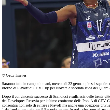
© Getty Images
Saranno tutte in campo domani, mercoledì 22 gennaio, le sei squadr
ritorno di Playoff di CEV Cup per Novara e seconda sfida dei Quart
Dopo il convincente successo di Scandicci e sulla scia delle trenta v
del Developres Resovia per l'ultimo confronto della Pool A di CEV C
consentirà non solo di evitare i Playoff ma anche una posizione privile
1 dell'andata proprio con il Resovia, mentre le polacche sono al secon