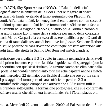
 su DAZN, Sky Sport Arena e NOW), al Palalido della città
segnerà anche la chiusura della Pool C per le ragazze di coach
 quarti di finale, evitando il turno aggiuntivo dei Playoff. Per
unti. All'andata, infatti, le meneghine si erano arrese con un secco 3-
 ultimi quattro anni infatti le due formazioni si sfidano nella fase a
 Istanbul nella stagione 2022-23, quando poi a Torino alzarono al
assato il primo k.o. interno della stagione per mano della corazzata
ch Marco Gaspari e la certezza di essere qualificata per i Quarti di
one, ma distante dalle toscane di ben nove lunghezze. Sebbene Herbots
 set, le padrone di casa dovranno comunque prestare attenzione alla
nghi tratti alle strette la Savino Del Bene nel match d'andata.
tazione per ribaltare il 3-1 subito in Turchia nell'andata dei Playoff
el primo incontro e portare la sfida al golden set di spareggio (con la
 sconfitta con qualsiasi risultato, le azzurre sarebbero eliminate dalla
porta le biancoblù nell'impianto torinese (che ospiterà anche i match
i, mercoledì 22 gennaio, con fischio d'inizio alle ore 20. La serie
l passaggio del turno per cui sarà sufficiente perdere 2-3 o
ibilità nelle coppe europee che arriverebbe a 33 risultati utili in
a non prendere sottogamba la formazione portoghese, che si è confermata
ì l'avversaria che affronterà in semifinale. Sarà l'Olympiacos o il
pea. Mercoledì 22 gennaio, alle ore 20:00, al Palazzetto dello Sport