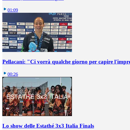
01:09
Pellacani: "Ci vorrà qualche giorno per capire l'impr
00:26
Lo show delle Estathé 3x3 Italia Finals