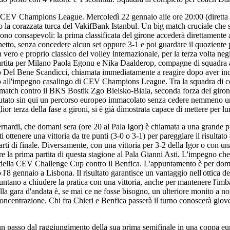
i CEV Champions League. Mercoledì 22 gennaio alle ore 20:00 (diretta
 la corazzata turca del VakifBank Istanbul. Un big match cruciale che 
no consapevoli: la prima classificata del girone accederà direttamente ai
netto, senza concedere alcun set oppure 3-1 e poi guardare il quoziente p
ero e proprio classico del volley internazionale, per la terza volta negli
partita per Milano Paola Egonu e Nika Daalderop, compagne di squadra a
vino Del Bene Scandicci, chiamata immediatamente a reagire dopo aver inc
to all'impegno casalingo di CEV Champions League. Tra la squadra di coa
 il match contro il BKS Bostik Zgo Bielsko-Biala, seconda forza del gir
putato sin qui un percorso europeo immacolato senza cedere nemmeno un
r terza della fase a gironi, si è già dimostrata capace di mettere per lu
ardi, che domani sera (ore 20 al Pala Igor) è chiamata a una grande pres
tenere una vittoria da tre punti (3-0 o 3-1) per pareggiare il risultato d
rti di finale. Diversamente, con una vittoria per 3-2 della Igor o con una
la prima partita di questa stagione al Pala Gianni Asti. L'impegno che 
e della CEV Challenge Cup contro il Benfica. L'appuntamento è per doman
l'8 gennaio a Lisbona. Il risultato garantisce un vantaggio nell'ottica de
ntano a chiudere la pratica con una vittoria, anche per mantenere l'imbatt
 nella gara d'andata è, se mai ce ne fosse bisogno, un ulteriore monito 
ncentrazione. Chi fra Chieri e Benfica passerà il turno conoscerà gioved
n passo dal raggiungimento della sua prima semifinale in una coppa euro