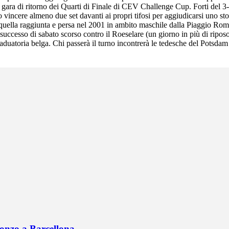
 gara di ritorno dei Quarti di Finale di CEV Challenge Cup. Forti del 3
vincere almeno due set davanti ai propri tifosi per aggiudicarsi uno sto
 quella raggiunta e persa nel 2001 in ambito maschile dalla Piaggio Rom
l successo di sabato scorso contro il Roeselare (un giorno in più di ripo
 graduatoria belga. Chi passerà il turno incontrerà le tedesche del Potsd
onzo a Barcellona