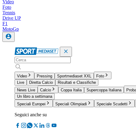
Video
Foto
Tennis
Drive UP
F1
MotoGp
Video
Pressing
Sportmediaset XXL
Foto
Live
Diretta Calcio
Risultati e Classifiche
News Live
Calcio
Coppa Italia
Supercoppa Italiana
Proba
Un libro a settimana
Speciali Europei
Speciali Olimpiadi
Speciale Scudetti
Seguici anche su