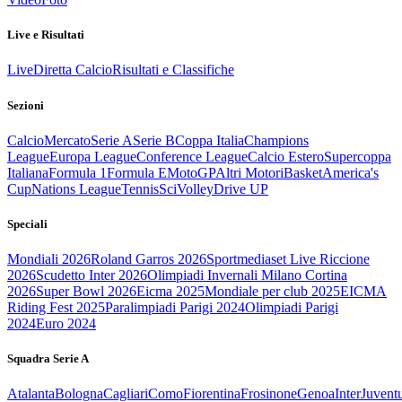
Live e Risultati
Live
Diretta Calcio
Risultati e Classifiche
Sezioni
Calcio
Mercato
Serie A
Serie B
Coppa Italia
Champions
League
Europa League
Conference League
Calcio Estero
Supercoppa
Italiana
Formula 1
Formula E
MotoGP
Altri Motori
Basket
America's
Cup
Nations League
Tennis
Sci
Volley
Drive UP
Speciali
Mondiali 2026
Roland Garros 2026
Sportmediaset Live Riccione
2026
Scudetto Inter 2026
Olimpiadi Invernali Milano Cortina
2026
Super Bowl 2026
Eicma 2025
Mondiale per club 2025
EICMA
Riding Fest 2025
Paralimpiadi Parigi 2024
Olimpiadi Parigi
2024
Euro 2024
Squadra Serie A
Atalanta
Bologna
Cagliari
Como
Fiorentina
Frosinone
Genoa
Inter
Juvent