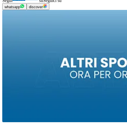
Segui
su
Seguici su
whatsapp
discover