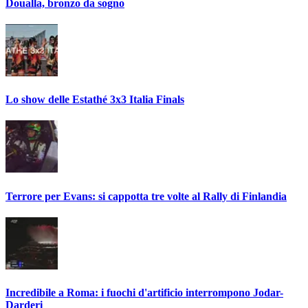
Doualla, bronzo da sogno
Lo show delle Estathé 3x3 Italia Finals
Terrore per Evans: si cappotta tre volte al Rally di Finlandia
Incredibile a Roma: i fuochi d'artificio interrompono Jodar-
Darderi