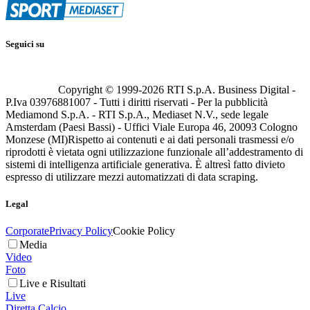
Seguici su
Copyright © 1999-
2026
RTI S.p.A. Business Digital -
P.Iva 03976881007 - Tutti i diritti riservati - Per la pubblicità
Mediamond S.p.A. - RTI S.p.A., Mediaset N.V., sede legale
Amsterdam (Paesi Bassi) - Uffici Viale Europa 46, 20093 Cologno
Monzese (MI)
Rispetto ai contenuti e ai dati personali trasmessi e/o
riprodotti è vietata ogni utilizzazione funzionale all’addestramento di
sistemi di intelligenza artificiale generativa. È altresì fatto divieto
espresso di utilizzare mezzi automatizzati di data scraping.
Legal
Corporate
Privacy Policy
Cookie Policy
Media
Video
Foto
Live e Risultati
Live
Diretta Calcio