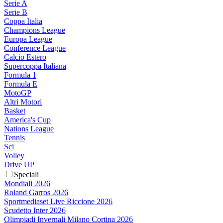
Serie A
Serie B
Coppa Italia
Champions League
Europa League
Conference League
Calcio Estero
Supercoppa Italiana
Formula 1
Formula E
MotoGP
Altri Motori
Basket
America's Cup
Nations League
Tennis
Sci
Volley
Drive UP
Speciali
Mondiali 2026
Roland Garros 2026
Sportmediaset Live Riccione 2026
Scudetto Inter 2026
Olimpiadi Invernali Milano Cortina 2026