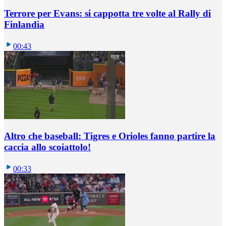
Terrore per Evans: si cappotta tre volte al Rally di
Finlandia
00:43
Altro che baseball: Tigres e Orioles fanno partire la
caccia allo scoiattolo!
00:33