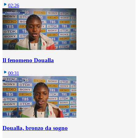
02:26
Il fenomeno Doualla
00:31
Doualla, bronzo da sogno