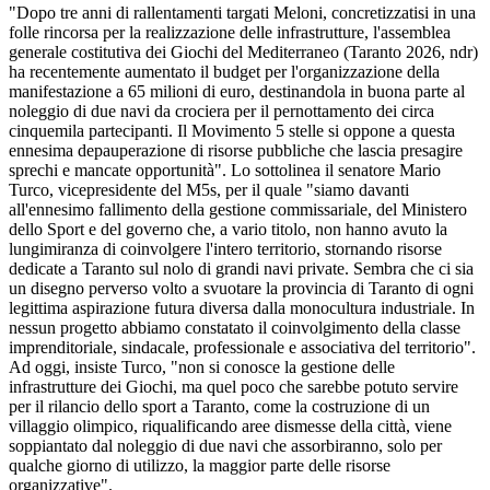
"Dopo tre anni di rallentamenti targati Meloni, concretizzatisi in una
folle rincorsa per la realizzazione delle infrastrutture, l'assemblea
generale costitutiva dei Giochi del Mediterraneo (Taranto 2026, ndr)
ha recentemente aumentato il budget per l'organizzazione della
manifestazione a 65 milioni di euro, destinandola in buona parte al
noleggio di due navi da crociera per il pernottamento dei circa
cinquemila partecipanti. Il Movimento 5 stelle si oppone a questa
ennesima depauperazione di risorse pubbliche che lascia presagire
sprechi e mancate opportunità". Lo sottolinea il senatore Mario
Turco, vicepresidente del M5s, per il quale "siamo davanti
all'ennesimo fallimento della gestione commissariale, del Ministero
dello Sport e del governo che, a vario titolo, non hanno avuto la
lungimiranza di coinvolgere l'intero territorio, stornando risorse
dedicate a Taranto sul nolo di grandi navi private. Sembra che ci sia
un disegno perverso volto a svuotare la provincia di Taranto di ogni
legittima aspirazione futura diversa dalla monocultura industriale. In
nessun progetto abbiamo constatato il coinvolgimento della classe
imprenditoriale, sindacale, professionale e associativa del territorio".
Ad oggi, insiste Turco, "non si conosce la gestione delle
infrastrutture dei Giochi, ma quel poco che sarebbe potuto servire
per il rilancio dello sport a Taranto, come la costruzione di un
villaggio olimpico, riqualificando aree dismesse della città, viene
soppiantato dal noleggio di due navi che assorbiranno, solo per
qualche giorno di utilizzo, la maggior parte delle risorse
organizzative".