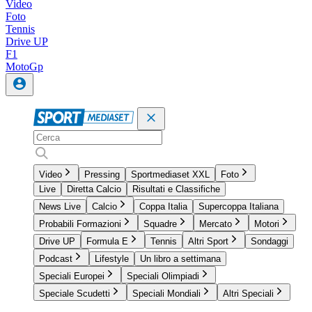
Video
Foto
Tennis
Drive UP
F1
MotoGp
Video
Pressing
Sportmediaset XXL
Foto
Live
Diretta Calcio
Risultati e Classifiche
News Live
Calcio
Coppa Italia
Supercoppa Italiana
Probabili Formazioni
Squadre
Mercato
Motori
Drive UP
Formula E
Tennis
Altri Sport
Sondaggi
Podcast
Lifestyle
Un libro a settimana
Speciali Europei
Speciali Olimpiadi
Speciale Scudetti
Speciali Mondiali
Altri Speciali