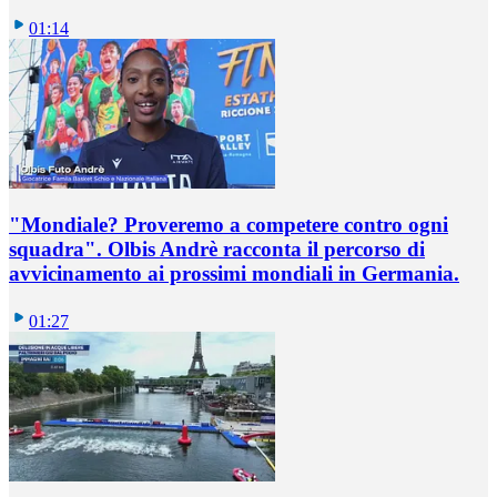
01:14
"Mondiale? Proveremo a competere contro ogni
squadra". Olbis Andrè racconta il percorso di
avvicinamento ai prossimi mondiali in Germania.
01:27