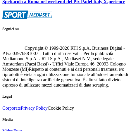
Spettacolo a Roma nel weekend del Pix Padel Italy X-perience
Seguici su
Copyright © 1999-
2026
RTI S.p.A. Business Digital -
P.Iva 03976881007 - Tutti i diritti riservati - Per la pubblicità
Mediamond S.p.A. - RTI S.p.A., Mediaset N.V., sede legale
Amsterdam (Paesi Bassi) - Uffici Viale Europa 46, 20093 Cologno
Monzese (MI)
Rispetto ai contenuti e ai dati personali trasmessi e/o
riprodotti è vietata ogni utilizzazione funzionale all’addestramento di
sistemi di intelligenza artificiale generativa. È altresì fatto divieto
espresso di utilizzare mezzi automatizzati di data scraping.
Legal
Corporate
Privacy Policy
Cookie Policy
Media
Video
Foto