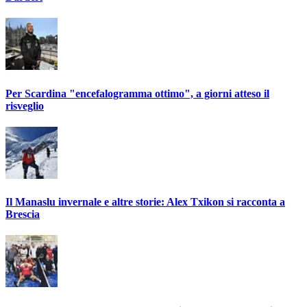
Per Scardina "encefalogramma ottimo", a giorni atteso il
risveglio
Il Manaslu invernale e altre storie: Alex Txikon si racconta a
Brescia