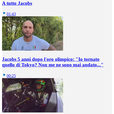
A tutto Jacobs
01:43
Jacobs 5 anni dopo l'oro olimpico: "Io tornato
quello di Tokyo? Non me ne sono mai andato..."
00:25