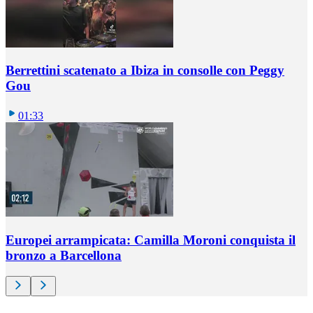
Berrettini scatenato a Ibiza in consolle con Peggy
Gou
01:33
Europei arrampicata: Camilla Moroni conquista il
bronzo a Barcellona