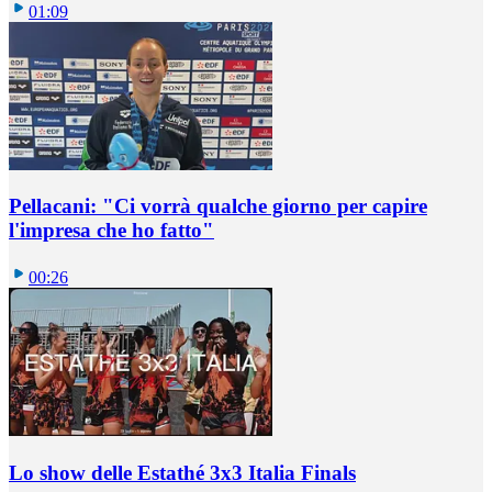
01:09
Pellacani: "Ci vorrà qualche giorno per capire
l'impresa che ho fatto"
00:26
Lo show delle Estathé 3x3 Italia Finals