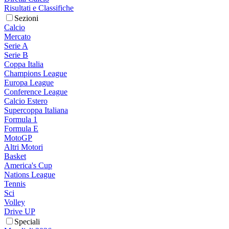
Risultati e Classifiche
Sezioni
Calcio
Mercato
Serie A
Serie B
Coppa Italia
Champions League
Europa League
Conference League
Calcio Estero
Supercoppa Italiana
Formula 1
Formula E
MotoGP
Altri Motori
Basket
America's Cup
Nations League
Tennis
Sci
Volley
Drive UP
Speciali