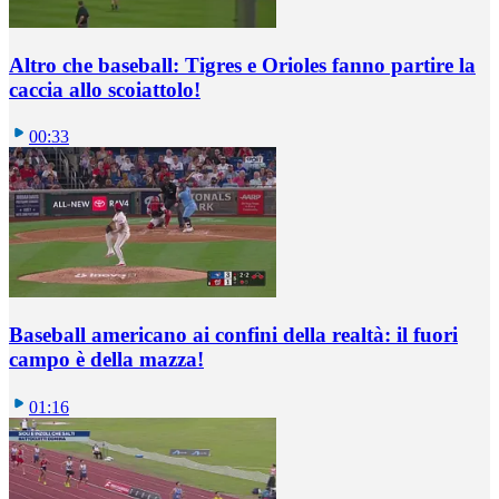
Altro che baseball: Tigres e Orioles fanno partire la
caccia allo scoiattolo!
00:33
Baseball americano ai confini della realtà: il fuori
campo è della mazza!
01:16