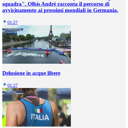
squadra". Olbis Andrè racconta il percorso di
avvicinamento ai prossimi mondiali in Germania.
01:27
Delusione in acque libere
01:27