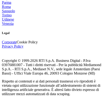
Parma
Roma
Sassuolo
Torino
Udinese
Venezia
Legal
Corporate
Cookie Policy
Privacy Policy
Copyright © 1999-
2026
RTI S.p.A. Business Digital - P.Iva
03976881007 - Tutti i diritti riservati - Per la pubblicità Mediamond
S.p.A. - RTI S.p.A., Mediaset N.V., sede legale Amsterdam (Paesi
Bassi) - Uffici Viale Europa 46, 20093 Cologno Monzese (MI)
Rispetto ai contenuti e ai dati personali trasmessi e/o riprodotti è
vietata ogni utilizzazione funzionale all’addestramento di sistemi di
intelligenza artificiale generativa. È altresì fatto divieto espresso di
utilizzare mezzi automatizzati di data scraping.