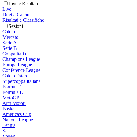
Live e Risultati
Live
Diretta Calcio
Risultati e Classifiche
Sezioni
Calcio
Mercato
Serie A
Serie B
Coppa Italia
Champions League
Europa League
Conference League
Calcio Estero
Supercoppa Italiana
Formula 1
Formula E
MotoGP
Altri Motori
Basket
America's Cup
Nations League
Tennis
Sci
Volley