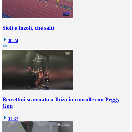
Sioli e Inzoli, che salti
00:24
Berrettini scatenato a Ibiza in consolle con Peggy
Gou
01:33