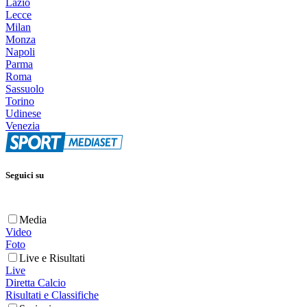
Lazio
Lecce
Milan
Monza
Napoli
Parma
Roma
Sassuolo
Torino
Udinese
Venezia
Seguici su
Media
Video
Foto
Live e Risultati
Live
Diretta Calcio
Risultati e Classifiche