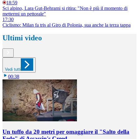
18:59
Sci alpino, Lara Gut-Behrami si ritira: "Non è più il momento di
mettermi un pettorale"
17:30
Ciclismo: Milan fa tris al Giro di Polonia, sua anche la terza tappa
Ultimi video
Vedi tutti
00:38
Un tuffo da 20 metri per omaggiare il "Salto della
Fede" di Assassin's Creed