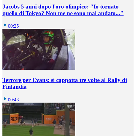
Jacobs 5 anni dopo l'oro olimpico: "Io tornato
quello di Tokyo? Non me ne sono mai andato..."
00:25
Terrore per Evans: si cappotta tre volte al Rally di
Finlandia
00:43