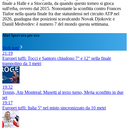
finale a Halle e a Stoccarda, da quando questo torneo si gioca
sull'erba, ovvero dal 2015. Nonostante la sconfitta contro Frances
Tiafoe nella quarta finale fra due statunitensi nel circuito ATP nel
2026, guadagna due posizioni scavalcando Novak Djokovic e
Daniil Medvedev: è numero 7 del mondo questa settimana.
Altri Sport ora per ora
Vedi tutti
21:19
Europei tuffi: Tocci e Santoro chiudono 7° e 12° nella finale
trampolino da 3 metri
19:32
Tennis, Atp Montreal: Musetti al terzo turno, Mejia sconfitto in due
set
19:17
Europei tuffi: Italia 5° nel misto sincronizzato da 10 metri