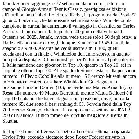
Jannik Sinner raggiunge le 77 settimane da numero 1 e torna in
campo al Giorgio Armani Tennis Classic, prestigiosa esibizione
all'Hurlingham Club di Londra, sull'erba, in programma dal 23 al 27
giugno. L'azzurro, che la prossima settimana sarà a Wimbledon da
campione in carica, ha aumentato il vantaggio in classifica su Carlos
Alcaraz. Il murciano, infatti, perde i 500 punti della vittoria al
Queen's nel 2025. Jannik, invece, vede uscire solo i 50 degli ottavi a
Halle dell'anno scorso. Oggi, dunque, Sinner è a 13.450 punti, lo
spagnolo a 9.460. Alcaraz ne vedrà uscire altri 1.300, quelli
guadagnati con la finale a Wimbledon dell'anno scorso, in quanto
non potrà disputare i Championships per l'infortunio al polso destro.
L'Italia mantiene due giocatori in Top 10, quattro in Top 20, sei in
Top 50 e otto in Top 100. Alle spalle di Sinner restano alla posizione
numero 10 Flavio Cobolli e alla numero 15 Lorenzo Musetti, ancora
infortunato e costretto a saltare Wimbledon. Guadagna una
posizione Luciano Darderi (16), ne perde una Matteo Arnaldi (35).
Resta alla numero 49 Matteo Berrettini, mentre Mattia Bellucci è il
Top 100 italiano che ha guadagnato più posizioni, nove, fino alla
numero 65, due sotto il best ranking di 63. Scivola fuori dalla Top
70 Lorenzo Sonego, che torna in campo questa settimana all'ATP
250 di Mallorca, l'unico torneo del circuito maggiore sull'erba in
Spagna.
In Top 10 l'unica differenza rispetto alla scorsa settimana riguarda
Taylor Fritz, secondo giocatore dopo Roger Federer arrivato in