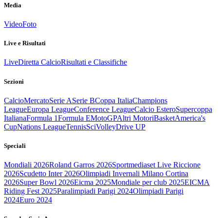
Media
Video
Foto
Live e Risultati
Live
Diretta Calcio
Risultati e Classifiche
Sezioni
Calcio
Mercato
Serie A
Serie B
Coppa Italia
Champions
League
Europa League
Conference League
Calcio Estero
Supercoppa
Italiana
Formula 1
Formula E
MotoGP
Altri Motori
Basket
America's
Cup
Nations League
Tennis
Sci
Volley
Drive UP
Speciali
Mondiali 2026
Roland Garros 2026
Sportmediaset Live Riccione
2026
Scudetto Inter 2026
Olimpiadi Invernali Milano Cortina
2026
Super Bowl 2026
Eicma 2025
Mondiale per club 2025
EICMA
Riding Fest 2025
Paralimpiadi Parigi 2024
Olimpiadi Parigi
2024
Euro 2024