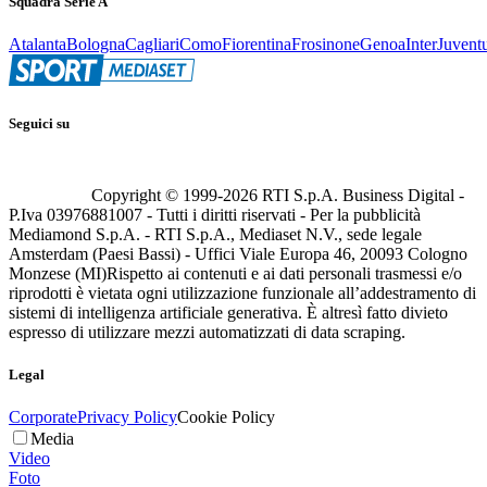
Squadra Serie A
Atalanta
Bologna
Cagliari
Como
Fiorentina
Frosinone
Genoa
Inter
Juvent
Seguici su
Copyright © 1999-
2026
RTI S.p.A. Business Digital -
P.Iva 03976881007 - Tutti i diritti riservati - Per la pubblicità
Mediamond S.p.A. - RTI S.p.A., Mediaset N.V., sede legale
Amsterdam (Paesi Bassi) - Uffici Viale Europa 46, 20093 Cologno
Monzese (MI)
Rispetto ai contenuti e ai dati personali trasmessi e/o
riprodotti è vietata ogni utilizzazione funzionale all’addestramento di
sistemi di intelligenza artificiale generativa. È altresì fatto divieto
espresso di utilizzare mezzi automatizzati di data scraping.
Legal
Corporate
Privacy Policy
Cookie Policy
Media
Video
Foto