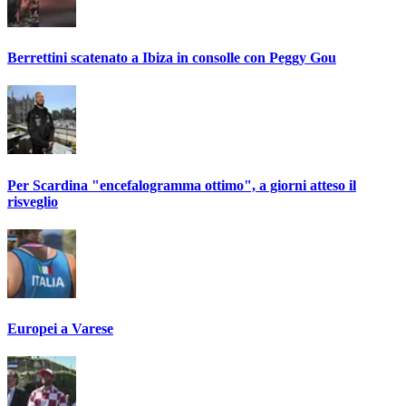
Berrettini scatenato a Ibiza in consolle con Peggy Gou
Per Scardina "encefalogramma ottimo", a giorni atteso il
risveglio
Europei a Varese