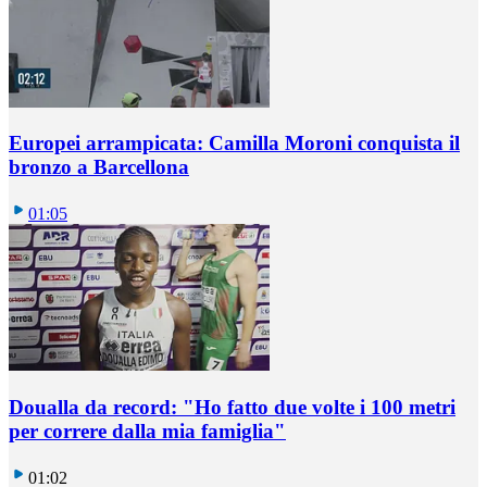
Europei arrampicata: Camilla Moroni conquista il
bronzo a Barcellona
01:05
Doualla da record: "Ho fatto due volte i 100 metri
per correre dalla mia famiglia"
01:02