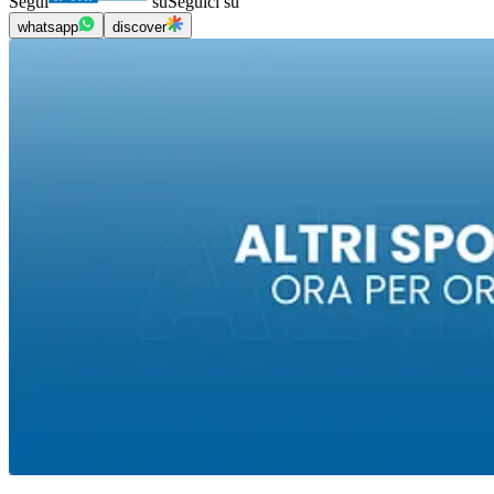
Segui
su
Seguici su
whatsapp
discover