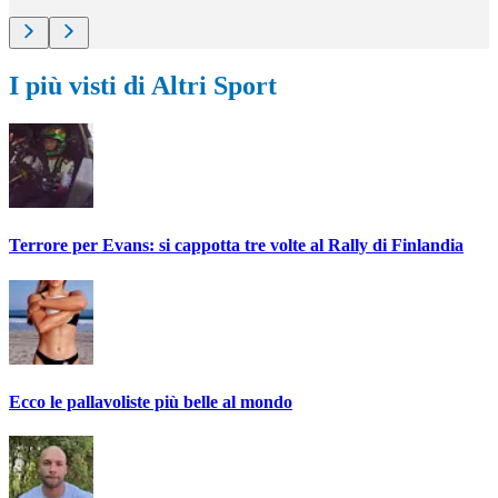
I più visti di Altri Sport
Terrore per Evans: si cappotta tre volte al Rally di Finlandia
Ecco le pallavoliste più belle al mondo