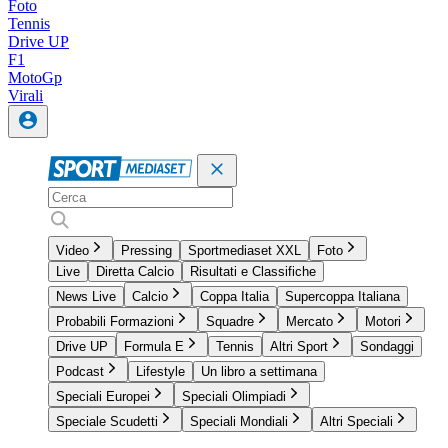
Foto
Tennis
Drive UP
F1
MotoGp
Virali
Video
Pressing
Sportmediaset XXL
Foto
Live
Diretta Calcio
Risultati e Classifiche
News Live
Calcio
Coppa Italia
Supercoppa Italiana
Probabili Formazioni
Squadre
Mercato
Motori
Drive UP
Formula E
Tennis
Altri Sport
Sondaggi
Podcast
Lifestyle
Un libro a settimana
Speciali Europei
Speciali Olimpiadi
Speciale Scudetti
Speciali Mondiali
Altri Speciali