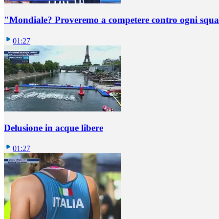
"Mondiale? Proveremo a competere contro ogni squadr
01:27
Delusione in acque libere
01:27