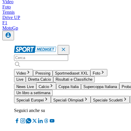
Video
Foto
Tennis
Drive UP
F1
MotoGp
Video
Pressing
Sportmediaset XXL
Foto
Live
Diretta Calcio
Risultati e Classifiche
News Live
Calcio
Coppa Italia
Supercoppa Italiana
Proba
Un libro a settimana
Speciali Europei
Speciali Olimpiadi
Speciale Scudetti
Seguici anche su