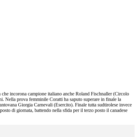
ca che incorona campione italiano anche Roland Fischnaller (Circolo
ni. Nella prova femminile Coratti ha saputo superare in finale la
antovana Giorgia Carnevali (Esercito). Finale tutta sudtirolese invece
sto di giornata, battendo nella sfida per il terzo posto il canadese