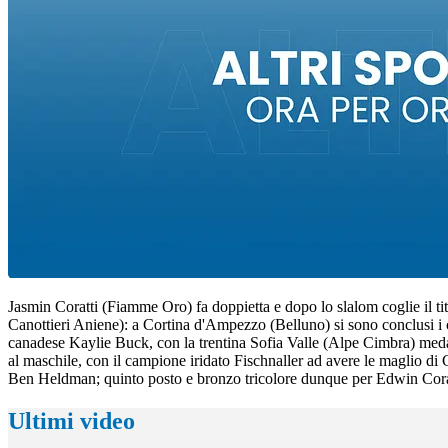
Jasmin Coratti (Fiamme Oro) fa doppietta e dopo lo slalom coglie il t
Canottieri Aniene): a Cortina d'Ampezzo (Belluno) si sono conclusi i ca
canadese Kaylie Buck, con la trentina Sofia Valle (Alpe Cimbra) medagl
al maschile, con il campione iridato Fischnaller ad avere le maglio di 
Ben Heldman; quinto posto e bronzo tricolore dunque per Edwin Cor
Ultimi video