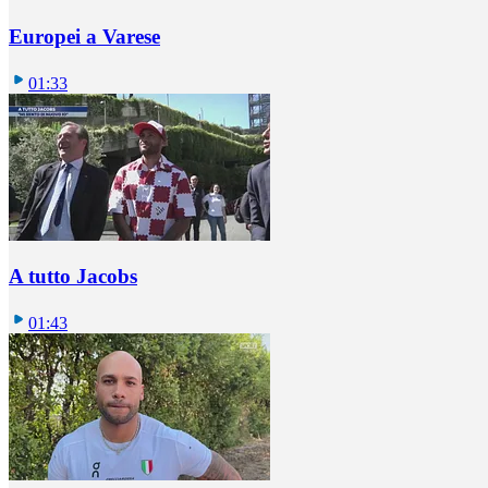
Europei a Varese
01:33
A tutto Jacobs
01:43