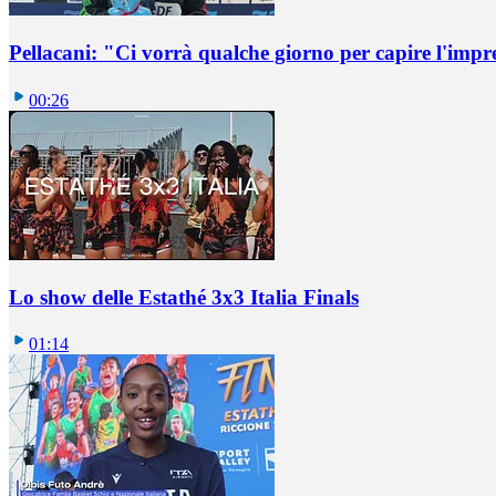
Pellacani: "Ci vorrà qualche giorno per capire l'impr
00:26
Lo show delle Estathé 3x3 Italia Finals
01:14