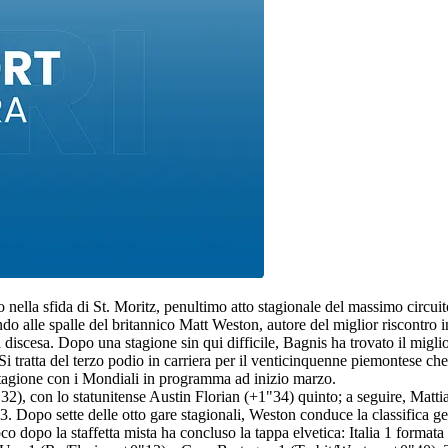
la sfida di St. Moritz, penultimo atto stagionale del massimo circuito: 
do alle spalle del britannico Matt Weston, autore del miglior riscontro 
iscesa. Dopo una stagione sin qui difficile, Bagnis ha trovato il miglior
Si tratta del terzo podio in carriera per il venticinquenne piemontese c
 stagione con i Mondiali in programma ad inizio marzo.
1"32), con lo statunitense Austin Florian (+1"34) quinto; a seguire, Ma
3. Dopo sette delle otto gare stagionali, Weston conduce la classifica
o dopo la staffetta mista ha concluso la tappa elvetica: Italia 1 forma