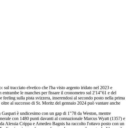
sul tracciato elvetico che l'ha visto argento iridato nel 2023 e
in entrambe le manches per fissare il cronometro sul 2'14"61 e del
 feeling sulla pista svizzera, inserendosi al secondo posto nella prima
he oltre al successo di St. Moritz del gennaio 2024 può vantare anche
ttia Gaspari è undicesimo con un gap di 1"78 da Weston, mentre
 generale con 1480 punti davanti al connazionale Marcus Wyatt (1357) e
ta da Alessia Crippa e Amedeo Bagnis ha raccolto l'ottavo posto con un