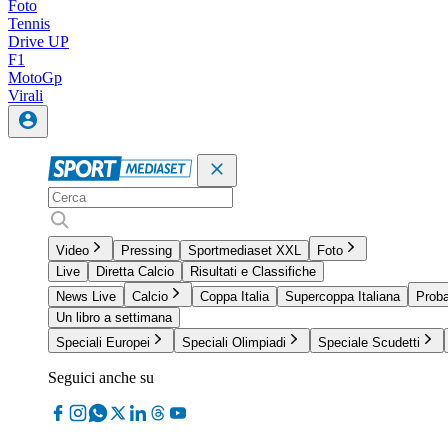
Foto
Tennis
Drive UP
F1
MotoGp
Virali
Video
Pressing
Sportmediaset XXL
Foto
Live
Diretta Calcio
Risultati e Classifiche
News Live
Calcio
Coppa Italia
Supercoppa Italiana
Proba
Un libro a settimana
Speciali Europei
Speciali Olimpiadi
Speciale Scudetti
Seguici anche su