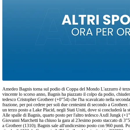
Amedeo Bagnis torna sul podio di Coppa del Mondo L'azzurro è terzo nel
vincente lo scorso anno, Bagnis ha piazzato il colpo da podio, chiuden
tedesco Cristopher Grotheer (+0"54) che l'ha scavalcato nella seconda d
frazione, per poi cedere per soli due centesimi di secondo a Grotheer. 
un terzo posto a Lake Placid, negli Stati Uniti, dove si concluderà la
Alle spalle di Bagnis, quarto posto per l'altro tedesco Axdl Jungk (+
Giovanni Marchetti ha chiuso la gara al 23esimo posto staccato di 3"5
a Grotheer (1310); Bagnis sale all'undicesimo posto con 960 punti. Poc