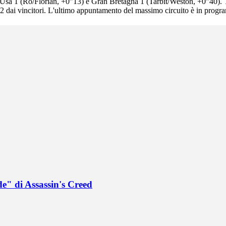
su Usa 1 (Ro/Florian, +0"13) e Gran Bretagna 1 (Tarbit/Weston, +0"40).
"82 dai vincitori. L'ultimo appuntamento del massimo circuito è in prog
de" di Assassin's Creed