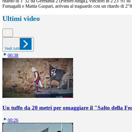
ritardo di 1"32 da Germania 2 (Pfeifer/Jungk), vincitori in 2'23"91 
Fumagalli e Mattia Gaspari, arrivata al traguardo con un ritardo di 2
Ultimi video
Vedi tutti
00:38
Un tuffo da 20 metri per omaggiare il "Salto della Fe
00:26