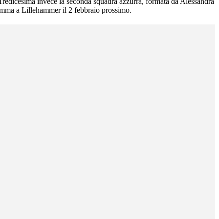
 Tredicesima invece la seconda squadra azzurra, formata da Alessandra
ramma a Lillehammer il 2 febbraio prossimo.