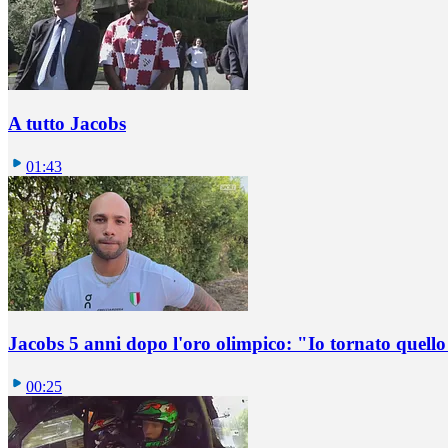
A tutto Jacobs
01:43
Jacobs 5 anni dopo l'oro olimpico: "Io tornato quel
00:25