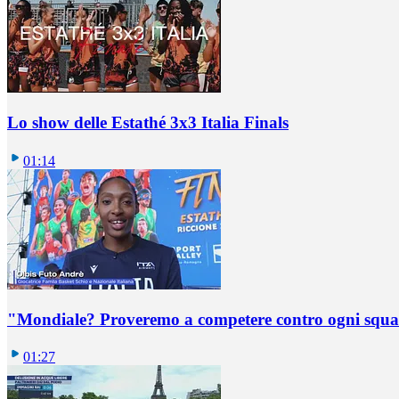
Lo show delle Estathé 3x3 Italia Finals
01:14
"Mondiale? Proveremo a competere contro ogni squadr
01:27