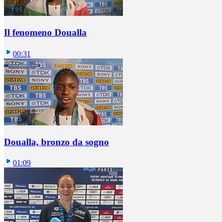
Il fenomeno Doualla
00:31
Doualla, bronzo da sogno
01:09