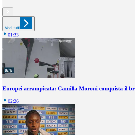
Vedi tutti
01:33
Europei arrampicata: Camilla Moroni conquista il br
02:26