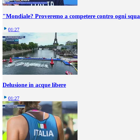
"Mondiale? Proveremo a competere contro ogni squadr
01:27
Delusione in acque libere
01:27