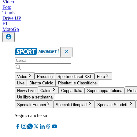
Video
Foto
Tennis
Drive UP
F1
MotoGp
Video
Pressing
Sportmediaset XXL
Foto
Live
Diretta Calcio
Risultati e Classifiche
News Live
Calcio
Coppa Italia
Supercoppa Italiana
Proba
Un libro a settimana
Speciali Europei
Speciali Olimpiadi
Speciale Scudetti
Seguici anche su