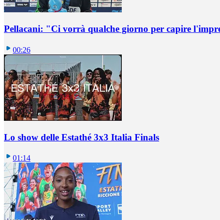
Pellacani: "Ci vorrà qualche giorno per capire l'impr
00:26
Lo show delle Estathé 3x3 Italia Finals
01:14