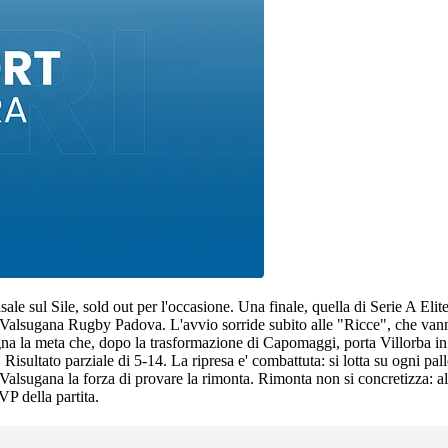
ale sul Sile, sold out per l'occasione. Una finale, quella di Serie A El
9 il Valsugana Rugby Padova. L'avvio sorride subito alle "Ricce", che v
a la meta che, dopo la trasformazione di Capomaggi, porta Villorba in a
sultato parziale di 5-14. La ripresa e' combattuta: si lotta su ogni pal
 a Valsugana la forza di provare la rimonta. Rimonta non si concretizza: 
P della partita.