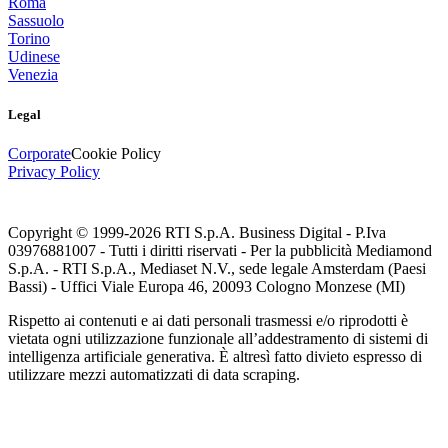
Roma
Sassuolo
Torino
Udinese
Venezia
Legal
Corporate
Cookie Policy
Privacy Policy
Copyright © 1999-
2026
RTI S.p.A. Business Digital - P.Iva
03976881007 - Tutti i diritti riservati - Per la pubblicità Mediamond
S.p.A. - RTI S.p.A., Mediaset N.V., sede legale Amsterdam (Paesi
Bassi) - Uffici Viale Europa 46, 20093 Cologno Monzese (MI)
Rispetto ai contenuti e ai dati personali trasmessi e/o riprodotti è
vietata ogni utilizzazione funzionale all’addestramento di sistemi di
intelligenza artificiale generativa. È altresì fatto divieto espresso di
utilizzare mezzi automatizzati di data scraping.