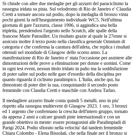
Si chiude con altre due medaglie per gli azzurri del paraciclismo la
rassegna iridata su pista. Sul velodromo di Rio de Janeiro e' Claudia
Cretti a tornare ancora sul podio, dopo la medaglia di bronzo vinta
pochi giorni fa nell'Inseguimento individuale WC5. Nell'ultima
giornata di gare l'azzurra, classe 1996, si aggiudica una bella
tripletta, prendendosi l'argento nello Scratch, alle spalle della
francese Marie Patouillet. Un risultato grazie al quale la 27enne si
assicura inoltre il terzo posto nella classifica generale Omnium di
categoria e che conferma la caratura dell'atleta, che replica i risultati
ottenuti nel mondiale di Glasgow dello scorso anno. La
manifestazione di Rio de Janeiro e' stata l'occasione per assistere alle
dimostrazioni delle prove a eliminazione per donne e uomini. Come
in ogni test event, nessun titolo iridato in palio ma la soddisfazione
di poter salire sul podio nelle gare d'esordio della disciplina per
quanto riguarda il ciclismo paralimpico. L'Italia, anche qui, ha
dimostrato di poter dire la sua, conquistando il secondo posto
femminile con Claudia Cretti e maschile con Andrea Tarlao.
Il medagliere azzurro finale conta quindi 5 metalli, uno in piu'
rispetto alla rassegna multievent di Glasgow 2023. 1 oro, 3 bronzi
ed 1 argento che confermano la crescita dell'intero gruppo, tornato
da appena 2 anni a calcare grandi piste internazionali e con un
grande obiettivo in mente: essere protagonisti alle Paralimpiadi di
Parigi 2024. Podio sfiorato nella velocita' dal tandem femminile
Chiara Colombo - Elena Bissolati, che nella finale per il bronzo si