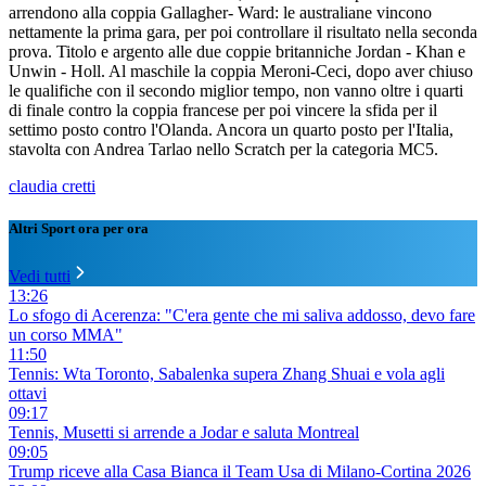
arrendono alla coppia Gallagher- Ward: le australiane vincono
nettamente la prima gara, per poi controllare il risultato nella seconda
prova. Titolo e argento alle due coppie britanniche Jordan - Khan e
Unwin - Holl. Al maschile la coppia Meroni-Ceci, dopo aver chiuso
le qualifiche con il secondo miglior tempo, non vanno oltre i quarti
di finale contro la coppia francese per poi vincere la sfida per il
settimo posto contro l'Olanda. Ancora un quarto posto per l'Italia,
stavolta con Andrea Tarlao nello Scratch per la categoria MC5.
claudia cretti
Altri Sport ora per ora
Vedi tutti
13:26
Lo sfogo di Acerenza: "C'era gente che mi saliva addosso, devo fare
un corso MMA"
11:50
Tennis: Wta Toronto, Sabalenka supera Zhang Shuai e vola agli
ottavi
09:17
Tennis, Musetti si arrende a Jodar e saluta Montreal
09:05
Trump riceve alla Casa Bianca il Team Usa di Milano-Cortina 2026