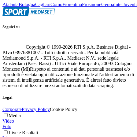
Atalanta
Bologna
Cagliari
Como
Fiorentina
Frosinone
Genoa
Inter
Juvent
Seguici su
Copyright © 1999-
2026
RTI S.p.A. Business Digital -
P.Iva 03976881007 - Tutti i diritti riservati - Per la pubblicità
Mediamond S.p.A. - RTI S.p.A., Mediaset N.V., sede legale
Amsterdam (Paesi Bassi) - Uffici Viale Europa 46, 20093 Cologno
Monzese (MI)
Rispetto ai contenuti e ai dati personali trasmessi e/o
riprodotti è vietata ogni utilizzazione funzionale all’addestramento di
sistemi di intelligenza artificiale generativa. È altresì fatto divieto
espresso di utilizzare mezzi automatizzati di data scraping.
Legal
Corporate
Privacy Policy
Cookie Policy
Media
Video
Foto
Live e Risultati