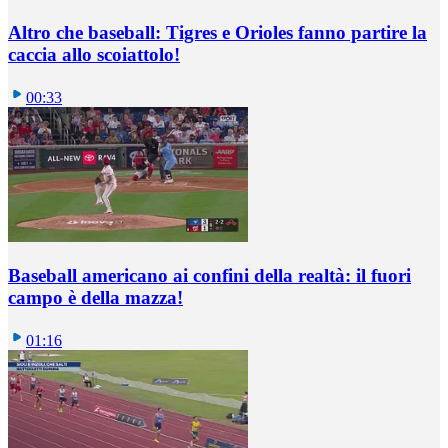
Altro che baseball: Tigres e Orioles fanno partire la
caccia allo scoiattolo!
00:33
Baseball americano ai confini della realtà: il fuori
campo è della mazza!
01:16