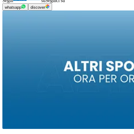
Segui
su
Seguici su
whatsapp
discover