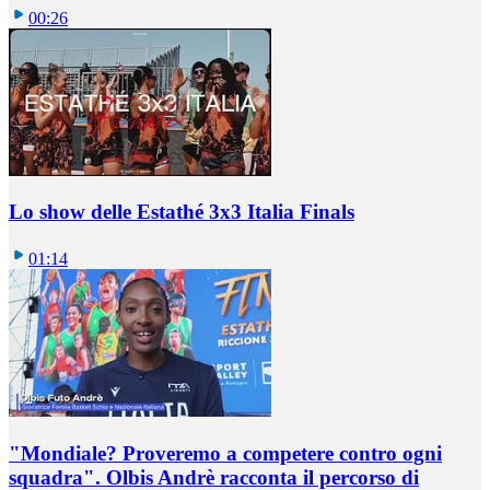
00:26
Lo show delle Estathé 3x3 Italia Finals
01:14
"Mondiale? Proveremo a competere contro ogni
squadra". Olbis Andrè racconta il percorso di