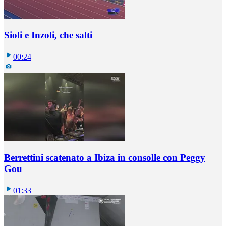
Sioli e Inzoli, che salti
00:24
Berrettini scatenato a Ibiza in consolle con Peggy
Gou
01:33