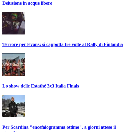
Delusione in acque libere
Terrore per Evans: si cappotta tre volte al Rally di Finlandia
Lo show delle Estathé 3x3 Italia Finals
Per Scardina "encefalogramma ottimo", a giorni atteso il