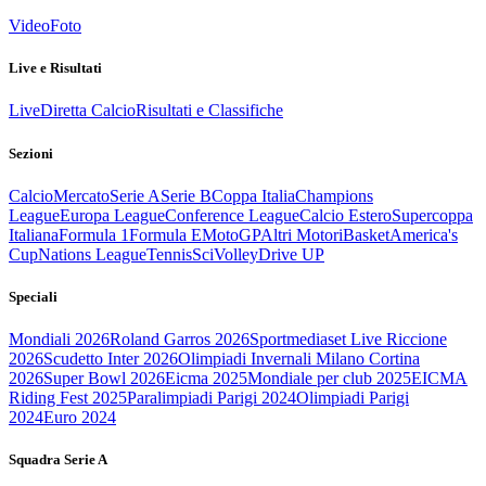
Video
Foto
Live e Risultati
Live
Diretta Calcio
Risultati e Classifiche
Sezioni
Calcio
Mercato
Serie A
Serie B
Coppa Italia
Champions
League
Europa League
Conference League
Calcio Estero
Supercoppa
Italiana
Formula 1
Formula E
MotoGP
Altri Motori
Basket
America's
Cup
Nations League
Tennis
Sci
Volley
Drive UP
Speciali
Mondiali 2026
Roland Garros 2026
Sportmediaset Live Riccione
2026
Scudetto Inter 2026
Olimpiadi Invernali Milano Cortina
2026
Super Bowl 2026
Eicma 2025
Mondiale per club 2025
EICMA
Riding Fest 2025
Paralimpiadi Parigi 2024
Olimpiadi Parigi
2024
Euro 2024
Squadra Serie A