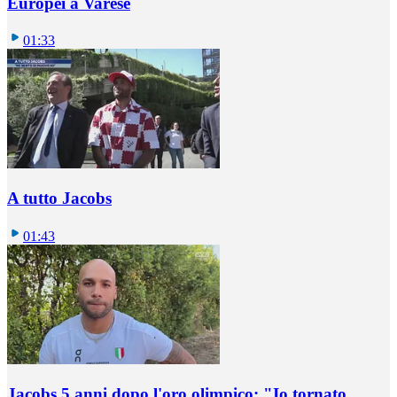
Europei a Varese
01:33
A tutto Jacobs
01:43
Jacobs 5 anni dopo l'oro olimpico: "Io tornato