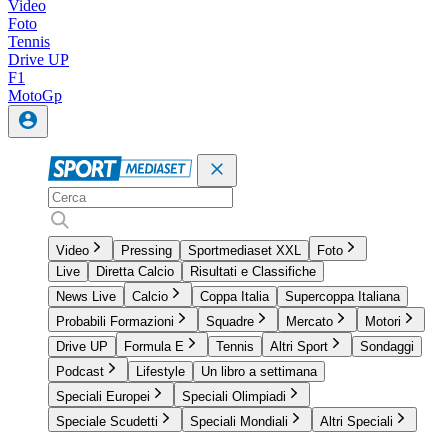
Video
Foto
Tennis
Drive UP
F1
MotoGp
Video
Pressing
Sportmediaset XXL
Foto
Live
Diretta Calcio
Risultati e Classifiche
News Live
Calcio
Coppa Italia
Supercoppa Italiana
Probabili Formazioni
Squadre
Mercato
Motori
Drive UP
Formula E
Tennis
Altri Sport
Sondaggi
Podcast
Lifestyle
Un libro a settimana
Speciali Europei
Speciali Olimpiadi
Speciale Scudetti
Speciali Mondiali
Altri Speciali