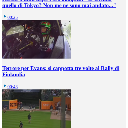
quello di Tokyo? Non me ne sono mai andato..."
00:25
Terrore per Evans: si cappotta tre volte al Rally di
Finlandia
00:43