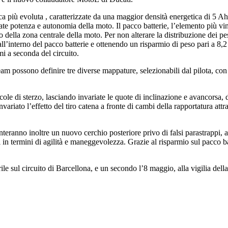
ca più evoluta , caratterizzate da una maggior densità energetica di 5 A
e potenza e autonomia della moto. Il pacco batterie, l’elemento più vin
della zona centrale della moto. Per non alterare la distribuzione dei p
all’interno del pacco batterie e ottenendo un risparmio di peso pari a 8
mi a seconda del circuito.
team possono definire tre diverse mappature, selezionabili dal pilota, co
cole di sterzo, lasciando invariate le quote di inclinazione e avancorsa, d
nvariato l’effetto del tiro catena a fronte di cambi della rapportatura att
ranno inoltre un nuovo cerchio posteriore privo di falsi parastrappi, al
 in termini di agilità e maneggevolezza. Grazie al risparmio sul pacco b
prile sul circuito di Barcellona, e un secondo l’8 maggio, alla vigilia 