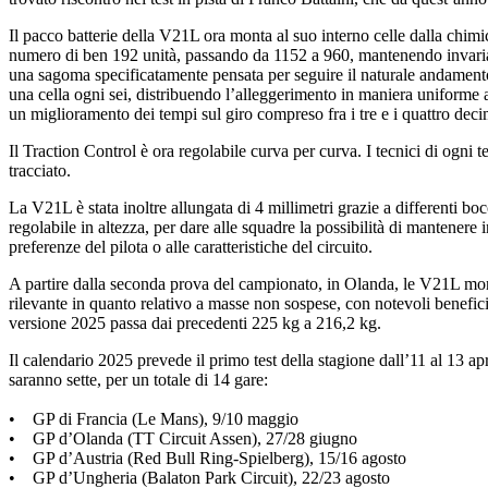
Il pacco batterie della V21L ora monta al suo interno celle dalla chimi
numero di ben 192 unità, passando da 1152 a 960, mantenendo invariat
una sagoma specificatamente pensata per seguire il naturale andamento 
una cella ogni sei, distribuendo l’alleggerimento in maniera uniforme 
un miglioramento dei tempi sul giro compreso fra i tre e i quattro deci
Il Traction Control è ora regolabile curva per curva. I tecnici di ogni 
tracciato.
La V21L è stata inoltre allungata di 4 millimetri grazie a differenti boc
regolabile in altezza, per dare alle squadre la possibilità di mantenere i
preferenze del pilota o alle caratteristiche del circuito.
A partire dalla seconda prova del campionato, in Olanda, le V21L monte
rilevante in quanto relativo a masse non sospese, con notevoli benefici
versione 2025 passa dai precedenti 225 kg a 216,2 kg.
Il calendario 2025 prevede il primo test della stagione dall’11 al 13 a
saranno sette, per un totale di 14 gare:
• GP di Francia (Le Mans), 9/10 maggio
• GP d’Olanda (TT Circuit Assen), 27/28 giugno
• GP d’Austria (Red Bull Ring-Spielberg), 15/16 agosto
• GP d’Ungheria (Balaton Park Circuit), 22/23 agosto