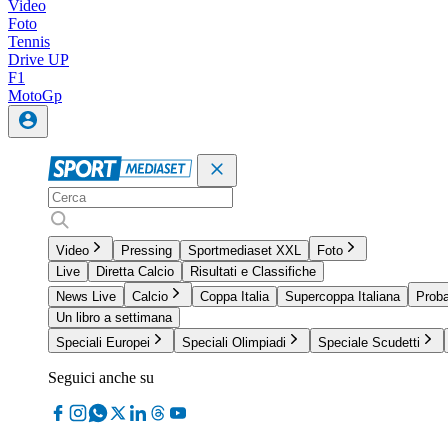
Video
Foto
Tennis
Drive UP
F1
MotoGp
Video
Pressing
Sportmediaset XXL
Foto
Live
Diretta Calcio
Risultati e Classifiche
News Live
Calcio
Coppa Italia
Supercoppa Italiana
Proba
Un libro a settimana
Speciali Europei
Speciali Olimpiadi
Speciale Scudetti
Seguici anche su