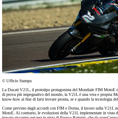
© Ufficio Stampa
La Ducati V21L, il prototipo protagonista del Mondiale FIM MotoE dal 2
di prova più impegnativo del mondo, la V21L è una vera e propria Mot
know-how al fine di farsi trovare pronta, se e quando la tecnologia dell
Come previsto dagli accordi con FIM e Dorna, il lavoro sulla V21L non
MotoE. Al contrario, le evoluzioni della V21L implementate in vista dell
trovato riscontro nei test in pista di Franco Battaini, che da quest’an