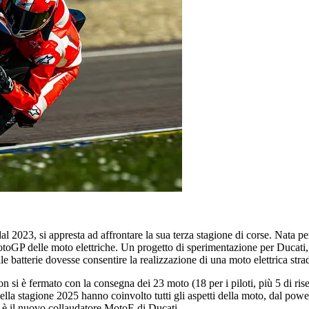
023, si appresta ad affrontare la sua terza stagione di corse. Nata per 
oGP delle moto elettriche. Un progetto di sperimentazione per Ducati, 
e batterie dovesse consentire la realizzazione di una moto elettrica stra
 si è fermato con la consegna dei 23 moto (18 per i piloti, più 5 di r
a stagione 2025 hanno coinvolto tutti gli aspetti della moto, dal powertr
no è il nuovo collaudatore MotoE di Ducati.