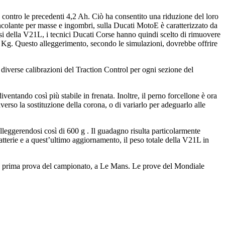
h contro le precedenti 4,2 Ah. Ciò ha consentito una riduzione del loro
colante per masse e ingombri, sulla Ducati MotoE è caratterizzato da
esi della V21L, i tecnici Ducati Corse hanno quindi scelto di rimuovere
,2 Kg. Questo alleggerimento, secondo le simulazioni, dovrebbe offrire
n diverse calibrazioni del Traction Control per ogni sezione del
iventando così più stabile in frenata. Inoltre, il perno forcellone è ora
raverso la sostituzione della corona, o di variarlo per adeguarlo alle
leggerendosi così di 600 g . Il guadagno risulta particolarmente
atterie e a quest’ultimo aggiornamento, il peso totale della V21L in
della prima prova del campionato, a Le Mans. Le prove del Mondiale