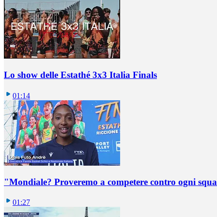
Lo show delle Estathé 3x3 Italia Finals
01:14
"Mondiale? Proveremo a competere contro ogni squadr
01:27