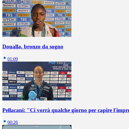
Doualla, bronzo da sogno
01:09
Pellacani: "Ci vorrà qualche giorno per capire l'impr
00:26