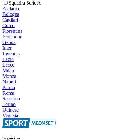
Squadra Serie A
Atalanta
Bologna
Cagliari
Como
Fiorentina
Frosinone
Genoa
Inter
Juventus
Lazio
Lecce
Milan
Monza
Napoli
Parma
Roma
Sassuolo
Torino
Udinese
Venezia
Seguici su