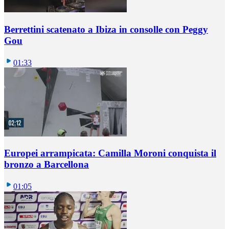
Berrettini scatenato a Ibiza in consolle con Peggy
Gou
01:33
Europei arrampicata: Camilla Moroni conquista il
bronzo a Barcellona
01:05