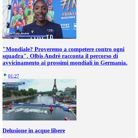
"Mondiale? Proveremo a competere contro ogni
squadra". Olbis Andrè racconta il percorso di
avvicinamento ai prossimi mondiali in Germania.
01:27
Delusione in acque libere