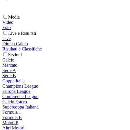
Media
Video
Foto
Live e Risultati
Live
Diretta Calcio
Risultati e Classifiche
Sezioni
Calcio
Mercato
Serie A
Serie B
Coppa Italia
Champions League
Europa League
Conference League
Calcio Estero
Supercoppa Italiana
Formula 1
Formula E
MotoGP
Altri Motori