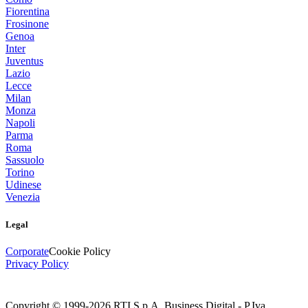
Fiorentina
Frosinone
Genoa
Inter
Juventus
Lazio
Lecce
Milan
Monza
Napoli
Parma
Roma
Sassuolo
Torino
Udinese
Venezia
Legal
Corporate
Cookie Policy
Privacy Policy
Copyright © 1999-
2026
RTI S.p.A. Business Digital - P.Iva