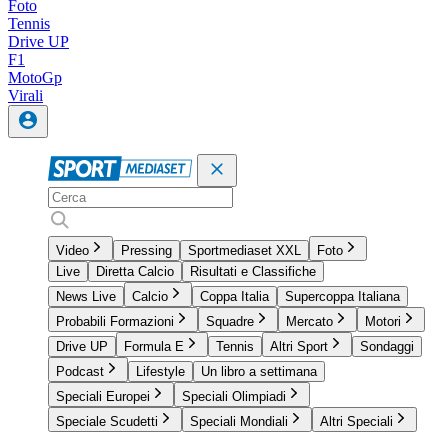
Foto
Tennis
Drive UP
F1
MotoGp
Virali
Video
Pressing
Sportmediaset XXL
Foto
Live
Diretta Calcio
Risultati e Classifiche
News Live
Calcio
Coppa Italia
Supercoppa Italiana
Probabili Formazioni
Squadre
Mercato
Motori
Drive UP
Formula E
Tennis
Altri Sport
Sondaggi
Podcast
Lifestyle
Un libro a settimana
Speciali Europei
Speciali Olimpiadi
Speciale Scudetti
Speciali Mondiali
Altri Speciali