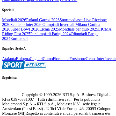
Speciali
Mondiali 2026
Roland Garros 2026
Sportmediaset Live Riccione
2026
Scudetto Inter 2026
Olimpiadi Invernali Milano Cortina
2026
Super Bowl 2026
Eicma 2025
Mondiale per club 2025
EICMA
Riding Fest 2025
Paralimpiadi Parigi 2024
Olimpiadi Parigi
2024
Euro 2024
Squadra Serie A
Atalanta
Bologna
Cagliari
Como
Fiorentina
Frosinone
Genoa
Inter
Juvent
Seguici su
Copyright © 1999-
2026
RTI S.p.A. Business Digital -
P.Iva 03976881007 - Tutti i diritti riservati - Per la pubblicità
Mediamond S.p.A. - RTI S.p.A., Mediaset N.V., sede legale
Amsterdam (Paesi Bassi) - Uffici Viale Europa 46, 20093 Cologno
Monzese (MI)
Rispetto ai contenuti e ai dati personali trasmessi e/o