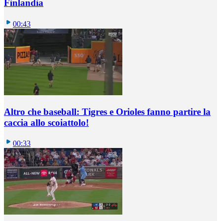
Finlandia
00:43
Altro che baseball: Tigres e Orioles fanno partire la
caccia allo scoiattolo!
00:33