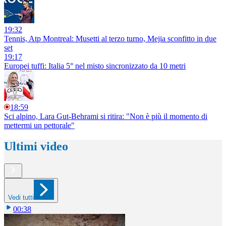
19:32
Tennis, Atp Montreal: Musetti al terzo turno, Mejia sconfitto in due
set
19:17
Europei tuffi: Italia 5° nel misto sincronizzato da 10 metri
18:59
Sci alpino, Lara Gut-Behrami si ritira: "Non è più il momento di
mettermi un pettorale"
Ultimi video
Vedi tutti
00:38