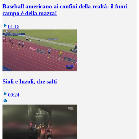
Baseball americano ai confini della realtà: il fuori
campo è della mazza!
01:16
Sioli e Inzoli, che salti
00:24