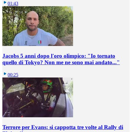
01:43
Jacobs 5 anni dopo l'oro olimpico: "Io tornato
quello di Tokyo? Non me ne sono mai andato..."
00:25
Terrore per Evans: si cappotta tre volte al Rally di