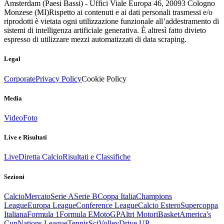
Amsterdam (Paesi Bassi) - Uffici Viale Europa 46, 20093 Cologno
Monzese (MI)
Rispetto ai contenuti e ai dati personali trasmessi e/o
riprodotti è vietata ogni utilizzazione funzionale all’addestramento di
sistemi di intelligenza artificiale generativa. È altresì fatto divieto
espresso di utilizzare mezzi automatizzati di data scraping.
Legal
Corporate
Privacy Policy
Cookie Policy
Media
Video
Foto
Live e Risultati
Live
Diretta Calcio
Risultati e Classifiche
Sezioni
Calcio
Mercato
Serie A
Serie B
Coppa Italia
Champions
League
Europa League
Conference League
Calcio Estero
Supercoppa
Italiana
Formula 1
Formula E
MotoGP
Altri Motori
Basket
America's
Cup
Nations League
Tennis
Sci
Volley
Drive UP