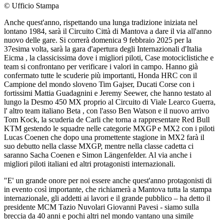
© Ufficio Stampa
Anche quest'anno, rispettando una lunga tradizione iniziata nel
lontano 1984, sarà il Circuito Città di Mantova a dare il via all'anno
nuovo delle gare. Si correrà domenica 9 febbraio 2025 per la
37esima volta, sarà la gara d'apertura degli Internazionali d'Italia
Eicma , la classicissima dove i migliori piloti, Case motociclistiche e
team si confrontano per verificare i valori in campo. Hanno già
confermato tutte le scuderie più importanti, Honda HRC con il
Campione del mondo sloveno Tim Gajser, Ducati Corse con i
fortissimi Mattia Guadagnini e Jeremy Seewer, che hanno testato al
lungo la Desmo 450 MX proprio al Circuito di Viale Learco Guerra,
l' altro team italiano Beta , con l'asso Ben Watson e il nuovo arrivo
Tom Kock, la scuderia de Carli che torna a rappresentare Red Bull
KTM gestendo le squadre nelle categorie MXGP e MX2 con i piloti
Lucas Coenen che dopo una promettente stagione in MX2 farà il
suo debutto nella classe MXGP, mentre nella classe cadetta ci
saranno Sacha Coenen e Simon Längenfelder. Al via anche i
migliori piloti italiani ed altri protagonisti internazionali.
"E' un grande onore per noi essere anche quest'anno protagonisti di
in evento così importante, che richiamerà a Mantova tutta la stampa
internazionale, gli addetti ai lavori e il grande pubblico – ha detto il
presidente MCM Tazio Nuvolari Giovanni Pavesi - siamo sulla
breccia da 40 anni e pochi altri nel mondo vantano una simile