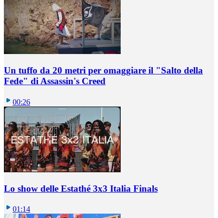
Un tuffo da 20 metri per omaggiare il "Salto della
Fede" di Assassin's Creed
00:26
Lo show delle Estathé 3x3 Italia Finals
01:14