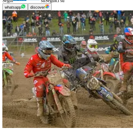
Segui
su
Seguici su
whatsapp
discover