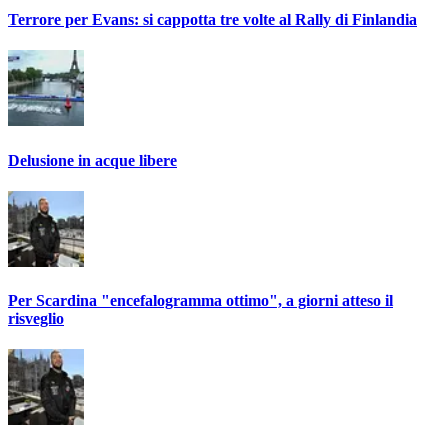
Terrore per Evans: si cappotta tre volte al Rally di Finlandia
Delusione in acque libere
Per Scardina "encefalogramma ottimo", a giorni atteso il
risveglio