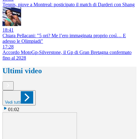
Tennis, piove a Montreal: posticipato il match di Darderi con Shang
18:41
Chiara Pellacani: "5 ori? Me l’ero immaginata proprio così… E
adesso le Olimpiadi"
17:28
Accordo MotoGp-Silverstone, il Gp di Gran Bretagna confermato
fino al 2028
Ultimi video
Vedi tutti
01:02