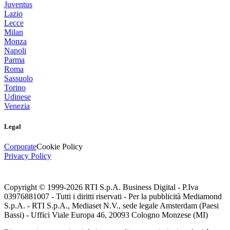
Juventus
Lazio
Lecce
Milan
Monza
Napoli
Parma
Roma
Sassuolo
Torino
Udinese
Venezia
Legal
Corporate
Cookie Policy
Privacy Policy
Copyright © 1999-
2026
RTI S.p.A. Business Digital - P.Iva
03976881007 - Tutti i diritti riservati - Per la pubblicità Mediamond
S.p.A. - RTI S.p.A., Mediaset N.V., sede legale Amsterdam (Paesi
Bassi) - Uffici Viale Europa 46, 20093 Cologno Monzese (MI)