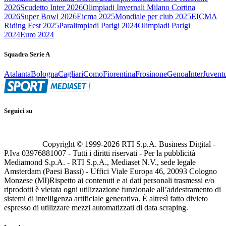
2026
Scudetto Inter 2026
Olimpiadi Invernali Milano Cortina
2026
Super Bowl 2026
Eicma 2025
Mondiale per club 2025
EICMA
Riding Fest 2025
Paralimpiadi Parigi 2024
Olimpiadi Parigi
2024
Euro 2024
Squadra Serie A
Atalanta
Bologna
Cagliari
Como
Fiorentina
Frosinone
Genoa
Inter
Juvent
Seguici su
Copyright © 1999-
2026
RTI S.p.A. Business Digital -
P.Iva 03976881007 - Tutti i diritti riservati - Per la pubblicità
Mediamond S.p.A. - RTI S.p.A., Mediaset N.V., sede legale
Amsterdam (Paesi Bassi) - Uffici Viale Europa 46, 20093 Cologno
Monzese (MI)
Rispetto ai contenuti e ai dati personali trasmessi e/o
riprodotti è vietata ogni utilizzazione funzionale all’addestramento di
sistemi di intelligenza artificiale generativa. È altresì fatto divieto
espresso di utilizzare mezzi automatizzati di data scraping.