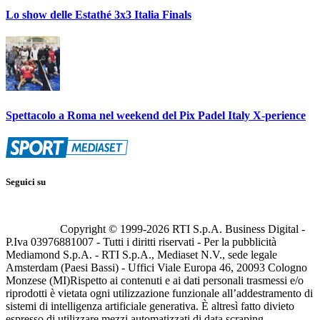
Lo show delle Estathé 3x3 Italia Finals
Spettacolo a Roma nel weekend del Pix Padel Italy X-perience
Seguici su
Copyright © 1999-
2026
RTI S.p.A. Business Digital -
P.Iva 03976881007 - Tutti i diritti riservati - Per la pubblicità
Mediamond S.p.A. - RTI S.p.A., Mediaset N.V., sede legale
Amsterdam (Paesi Bassi) - Uffici Viale Europa 46, 20093 Cologno
Monzese (MI)
Rispetto ai contenuti e ai dati personali trasmessi e/o
riprodotti è vietata ogni utilizzazione funzionale all’addestramento di
sistemi di intelligenza artificiale generativa. È altresì fatto divieto
espresso di utilizzare mezzi automatizzati di data scraping.