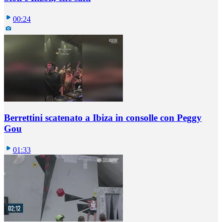
00:24
Berrettini scatenato a Ibiza in consolle con Peggy
Gou
01:33