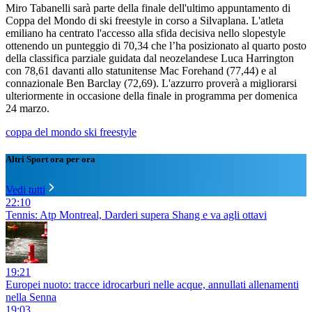
Miro Tabanelli sarà parte della finale dell'ultimo appuntamento di
Coppa del Mondo di ski freestyle in corso a Silvaplana. L'atleta
emiliano ha centrato l'accesso alla sfida decisiva nello slopestyle
ottenendo un punteggio di 70,34 che l’ha posizionato al quarto posto
della classifica parziale guidata dal neozelandese Luca Harrington
con 78,61 davanti allo statunitense Mac Forehand (77,44) e al
connazionale Ben Barclay (72,69). L'azzurro proverà a migliorarsi
ulteriormente in occasione della finale in programma per domenica
24 marzo.
coppa del mondo ski freestyle
Altri Sport ora per ora
Vedi tutti
22:10
Tennis: Atp Montreal, Darderi supera Shang e va agli ottavi
19:21
Europei nuoto: tracce idrocarburi nelle acque, annullati allenamenti
nella Senna
19:03