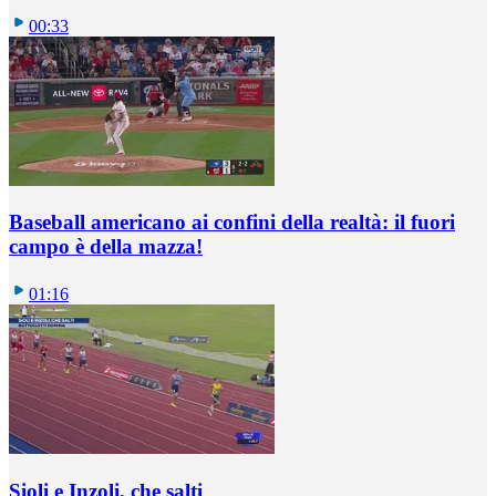
00:33
Baseball americano ai confini della realtà: il fuori
campo è della mazza!
01:16
Sioli e Inzoli, che salti