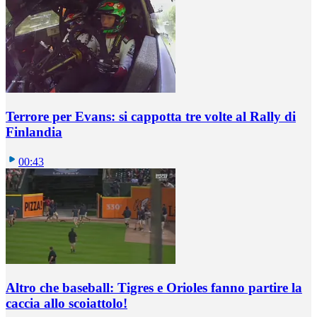
Terrore per Evans: si cappotta tre volte al Rally di
Finlandia
00:43
Altro che baseball: Tigres e Orioles fanno partire la
caccia allo scoiattolo!