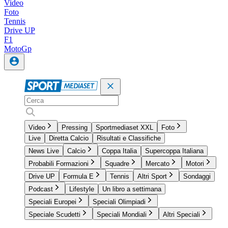
Video
Foto
Tennis
Drive UP
F1
MotoGp
Video
Pressing
Sportmediaset XXL
Foto
Live
Diretta Calcio
Risultati e Classifiche
News Live
Calcio
Coppa Italia
Supercoppa Italiana
Probabili Formazioni
Squadre
Mercato
Motori
Drive UP
Formula E
Tennis
Altri Sport
Sondaggi
Podcast
Lifestyle
Un libro a settimana
Speciali Europei
Speciali Olimpiadi
Speciale Scudetti
Speciali Mondiali
Altri Speciali