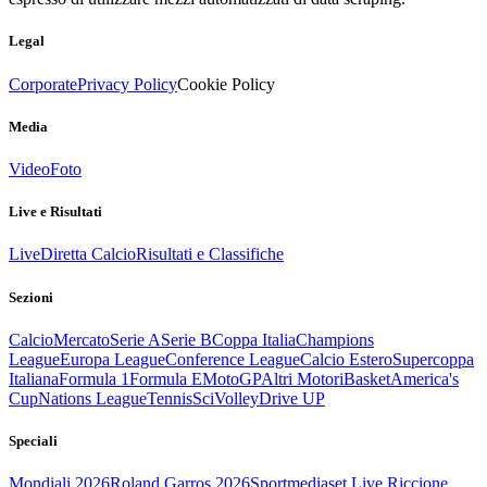
Legal
Corporate
Privacy Policy
Cookie Policy
Media
Video
Foto
Live e Risultati
Live
Diretta Calcio
Risultati e Classifiche
Sezioni
Calcio
Mercato
Serie A
Serie B
Coppa Italia
Champions
League
Europa League
Conference League
Calcio Estero
Supercoppa
Italiana
Formula 1
Formula E
MotoGP
Altri Motori
Basket
America's
Cup
Nations League
Tennis
Sci
Volley
Drive UP
Speciali
Mondiali 2026
Roland Garros 2026
Sportmediaset Live Riccione