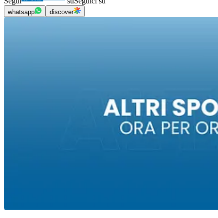
Segui
su
Seguici su
whatsapp
discover