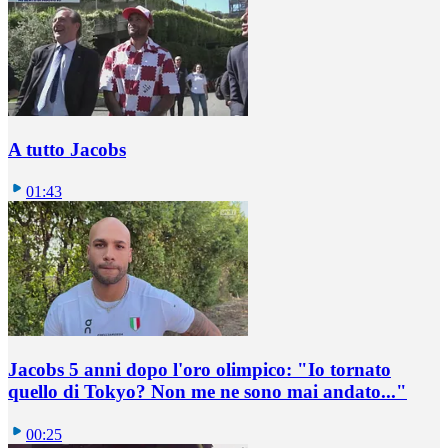
A tutto Jacobs
01:43
Jacobs 5 anni dopo l'oro olimpico: "Io tornato
quello di Tokyo? Non me ne sono mai andato..."
00:25