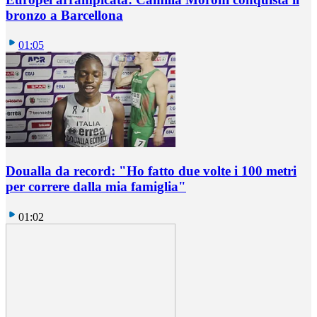
bronzo a Barcellona
01:05
Doualla da record: "Ho fatto due volte i 100 metri
per correre dalla mia famiglia"
01:02