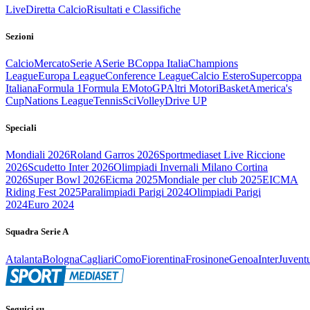
Live
Diretta Calcio
Risultati e Classifiche
Sezioni
Calcio
Mercato
Serie A
Serie B
Coppa Italia
Champions
League
Europa League
Conference League
Calcio Estero
Supercoppa
Italiana
Formula 1
Formula E
MotoGP
Altri Motori
Basket
America's
Cup
Nations League
Tennis
Sci
Volley
Drive UP
Speciali
Mondiali 2026
Roland Garros 2026
Sportmediaset Live Riccione
2026
Scudetto Inter 2026
Olimpiadi Invernali Milano Cortina
2026
Super Bowl 2026
Eicma 2025
Mondiale per club 2025
EICMA
Riding Fest 2025
Paralimpiadi Parigi 2024
Olimpiadi Parigi
2024
Euro 2024
Squadra Serie A
Atalanta
Bologna
Cagliari
Como
Fiorentina
Frosinone
Genoa
Inter
Juvent
Seguici su