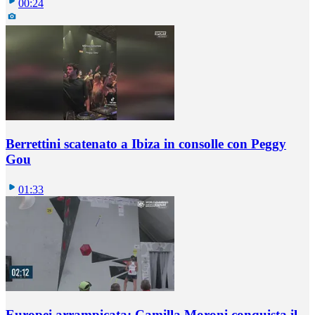
00:24
Berrettini scatenato a Ibiza in consolle con Peggy
Gou
01:33
Europei arrampicata: Camilla Moroni conquista il