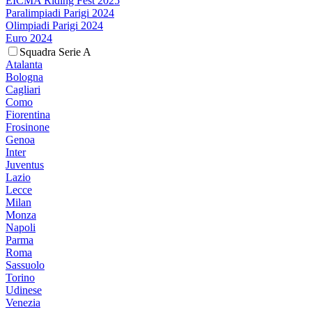
EICMA Riding Fest 2025
Paralimpiadi Parigi 2024
Olimpiadi Parigi 2024
Euro 2024
Squadra Serie A
Atalanta
Bologna
Cagliari
Como
Fiorentina
Frosinone
Genoa
Inter
Juventus
Lazio
Lecce
Milan
Monza
Napoli
Parma
Roma
Sassuolo
Torino
Udinese
Venezia