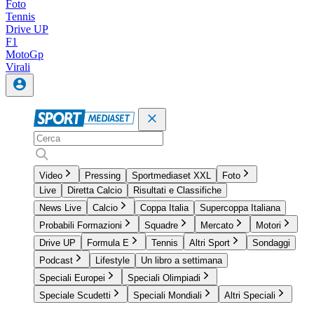
Foto
Tennis
Drive UP
F1
MotoGp
Virali
Video
Pressing
Sportmediaset XXL
Foto
Live
Diretta Calcio
Risultati e Classifiche
News Live
Calcio
Coppa Italia
Supercoppa Italiana
Probabili Formazioni
Squadre
Mercato
Motori
Drive UP
Formula E
Tennis
Altri Sport
Sondaggi
Podcast
Lifestyle
Un libro a settimana
Speciali Europei
Speciali Olimpiadi
Speciale Scudetti
Speciali Mondiali
Altri Speciali