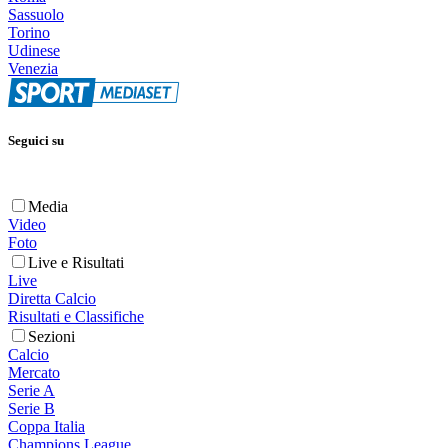
Sassuolo
Torino
Udinese
Venezia
Seguici su
Media
Video
Foto
Live e Risultati
Live
Diretta Calcio
Risultati e Classifiche
Sezioni
Calcio
Mercato
Serie A
Serie B
Coppa Italia
Champions League