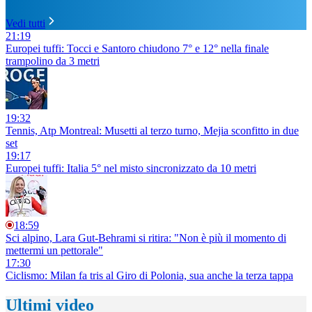
Vedi tutti
21:19
Europei tuffi: Tocci e Santoro chiudono 7° e 12° nella finale
trampolino da 3 metri
19:32
Tennis, Atp Montreal: Musetti al terzo turno, Mejia sconfitto in due
set
19:17
Europei tuffi: Italia 5° nel misto sincronizzato da 10 metri
18:59
Sci alpino, Lara Gut-Behrami si ritira: "Non è più il momento di
mettermi un pettorale"
17:30
Ciclismo: Milan fa tris al Giro di Polonia, sua anche la terza tappa
Ultimi video