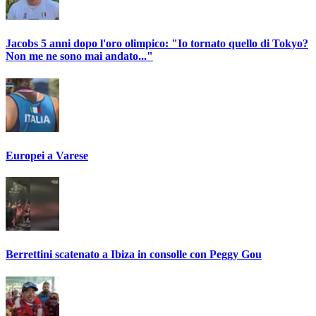
Jacobs 5 anni dopo l'oro olimpico: "Io tornato quello di Tokyo?
Non me ne sono mai andato..."
Europei a Varese
Berrettini scatenato a Ibiza in consolle con Peggy Gou