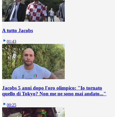
A tutto Jacobs
01:43
Jacobs 5 anni dopo l'oro olimpico: "Io tornato
quello di Tokyo? Non me ne sono mai andato..."
00:25