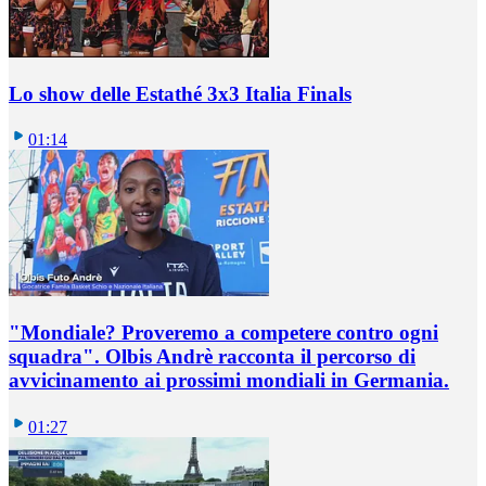
Lo show delle Estathé 3x3 Italia Finals
01:14
"Mondiale? Proveremo a competere contro ogni
squadra". Olbis Andrè racconta il percorso di
avvicinamento ai prossimi mondiali in Germania.
01:27