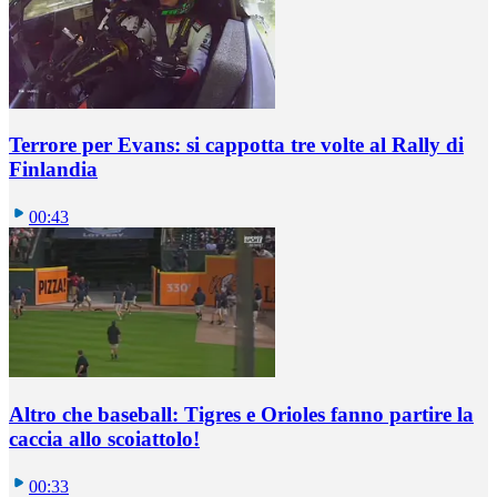
Terrore per Evans: si cappotta tre volte al Rally di
Finlandia
00:43
Altro che baseball: Tigres e Orioles fanno partire la
caccia allo scoiattolo!
00:33