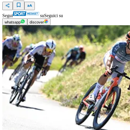
Segui
su
Seguici su
whatsapp
discover