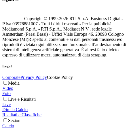
Copyright © 1999-
2026
RTI S.p.A. Business Digital -
P.Iva 03976881007 - Tutti i diritti riservati - Per la pubblicità
Mediamond S.p.A. - RTI S.p.A., Mediaset N.V., sede legale
Amsterdam (Paesi Bassi) - Uffici Viale Europa 46, 20093 Cologno
Monzese (MI)
Rispetto ai contenuti e ai dati personali trasmessi e/o
riprodotti è vietata ogni utilizzazione funzionale all’addestramento di
sistemi di intelligenza artificiale generativa. È altresì fatto divieto
espresso di utilizzare mezzi automatizzati di data scraping.
Legal
Corporate
Privacy Policy
Cookie Policy
Media
Video
Foto
Live e Risultati
Live
Diretta Calcio
Risultati e Classifiche
Sezioni
Calcio