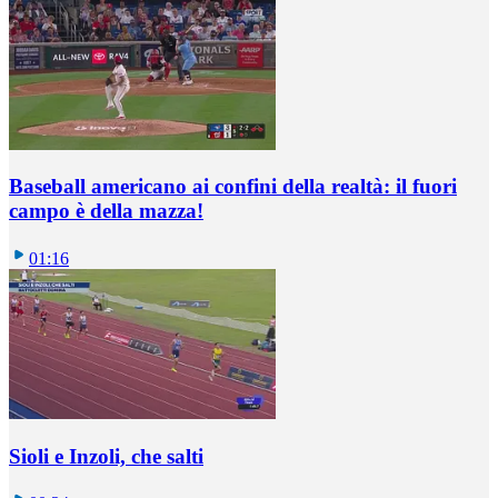
Baseball americano ai confini della realtà: il fuori
campo è della mazza!
01:16
Sioli e Inzoli, che salti