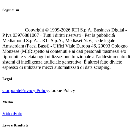
Seguici su
Copyright © 1999-
2026
RTI S.p.A. Business Digital -
P.Iva 03976881007 - Tutti i diritti riservati - Per la pubblicità
Mediamond S.p.A. - RTI S.p.A., Mediaset N.V., sede legale
Amsterdam (Paesi Bassi) - Uffici Viale Europa 46, 20093 Cologno
Monzese (MI)
Rispetto ai contenuti e ai dati personali trasmessi e/o
riprodotti è vietata ogni utilizzazione funzionale all’addestramento di
sistemi di intelligenza artificiale generativa. È altresì fatto divieto
espresso di utilizzare mezzi automatizzati di data scraping.
Legal
Corporate
Privacy Policy
Cookie Policy
Media
Video
Foto
Live e Risultati