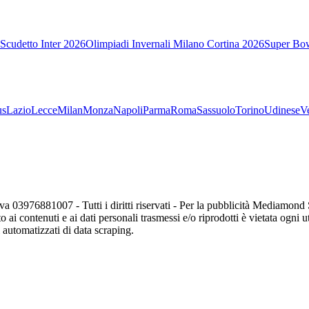
Scudetto Inter 2026
Olimpiadi Invernali Milano Cortina 2026
Super Bo
us
Lazio
Lecce
Milan
Monza
Napoli
Parma
Roma
Sassuolo
Torino
Udinese
V
va 03976881007 - Tutti i diritti riservati - Per la pubblicità Mediamon
o ai contenuti e ai dati personali trasmessi e/o riprodotti è vietata ogni 
zi automatizzati di data scraping.