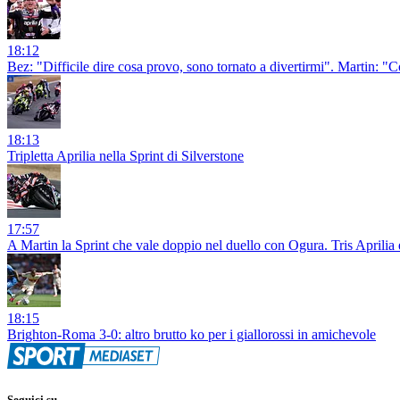
18:12
Bez: "Difficile dire cosa provo, sono tornato a divertirmi". Martin: 
18:13
Tripletta Aprilia nella Sprint di Silverstone
17:57
A Martin la Sprint che vale doppio nel duello con Ogura. Tris Aprilia
18:15
Brighton-Roma 3-0: altro brutto ko per i giallorossi in amichevole
Seguici su