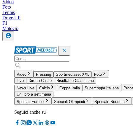
Video
Foto
Tennis
Drive UP
F1
MotoGp
Video
Pressing
Sportmediaset XXL
Foto
Live
Diretta Calcio
Risultati e Classifiche
News Live
Calcio
Coppa Italia
Supercoppa Italiana
Proba
Un libro a settimana
Speciali Europei
Speciali Olimpiadi
Speciale Scudetti
Seguici anche su