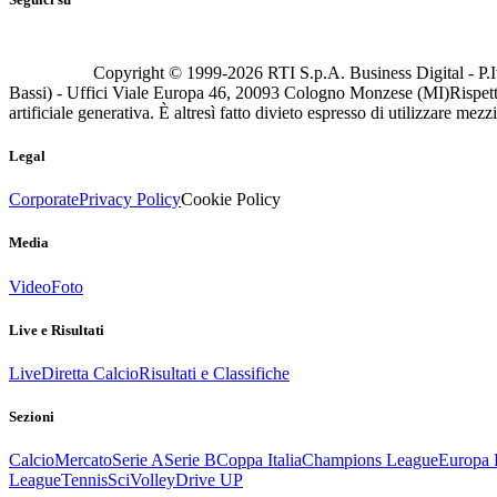
Copyright © 1999-
2026
RTI S.p.A. Business Digital - P.I
Bassi) - Uffici Viale Europa 46, 20093 Cologno Monzese (MI)
Rispett
artificiale generativa. È altresì fatto divieto espresso di utilizzare mez
Legal
Corporate
Privacy Policy
Cookie Policy
Media
Video
Foto
Live e Risultati
Live
Diretta Calcio
Risultati e Classifiche
Sezioni
Calcio
Mercato
Serie A
Serie B
Coppa Italia
Champions League
Europa 
League
Tennis
Sci
Volley
Drive UP