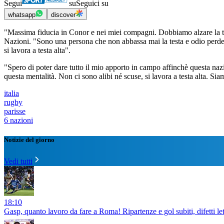
Segui
su
Seguici su
whatsapp
discover
"Massima fiducia in Conor e nei miei compagni. Dobbiamo alzare la tes
Nazioni. "Sono una persona che non abbassa mai la testa e odio perdere,
si lavora a testa alta".
"Spero di poter dare tutto il mio apporto in campo affinchè questa naz
questa mentalità. Non ci sono alibi né scuse, si lavora a testa alta. S
italia
rugby
parisse
6 nazioni
Notizie del giorno
Vedi tutti
18:10
Gasp, quanto lavoro da fare a Roma! Ripartenze e gol subiti, difetti l