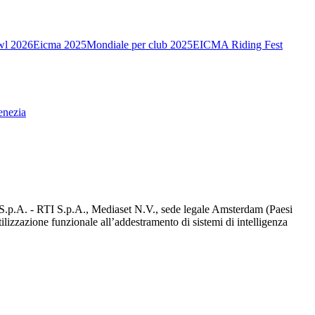
wl 2026
Eicma 2025
Mondiale per club 2025
EICMA Riding Fest
enezia
d S.p.A. - RTI S.p.A., Mediaset N.V., sede legale Amsterdam (Paesi
utilizzazione funzionale all’addestramento di sistemi di intelligenza