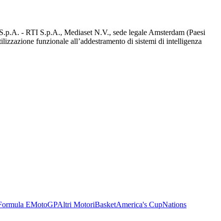
d S.p.A. - RTI S.p.A., Mediaset N.V., sede legale Amsterdam (Paesi
utilizzazione funzionale all’addestramento di sistemi di intelligenza
Formula E
MotoGP
Altri Motori
Basket
America's Cup
Nations