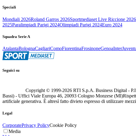
Speciali
Mondiali 2026
Roland Garros 2026
Sportmediaset Live Riccione 2026
2025
Paralimpiadi Parigi 2024
Olimpiadi Parigi 2024
Euro 2024
Squadra Serie A
Atalanta
Bologna
Cagliari
Como
Fiorentina
Frosinone
Genoa
Inter
Juvent
Seguici su
Copyright © 1999-
2026
RTI S.p.A. Business Digital - P.I
Bassi) - Uffici Viale Europa 46, 20093 Cologno Monzese (MI)
Rispett
artificiale generativa. È altresì fatto divieto espresso di utilizzare mez
Legal
Corporate
Privacy Policy
Cookie Policy
Media