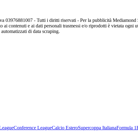
va 03976881007 - Tutti i diritti riservati - Per la pubblicità Mediamon
o ai contenuti e ai dati personali trasmessi e/o riprodotti è vietata ogni 
zi automatizzati di data scraping.
League
Conference League
Calcio Estero
Supercoppa Italiana
Formula 1