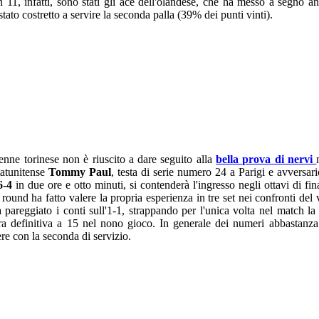
 11, infatti, sono stati gli ace dell'olandese, che ha messo a segno
tato costretto a servire la seconda palla (39% dei punti vinti).
nenne torinese non è riuscito a dare seguito alla
bella prova di nervi
tatunitense
Tommy Paul
, testa di serie numero 24 a Parigi e avversari
 6-4
in due ore e otto minuti, si contenderà l'ingresso negli ottavi di fi
round ha fatto valere la propria esperienza in tre set nei confronti de
a pareggiato i conti sull'1-1, strappando per l'unica volta nel match la 
tura definitiva a 15 nel nono gioco. In generale dei numeri abbastan
ere con la seconda di servizio.