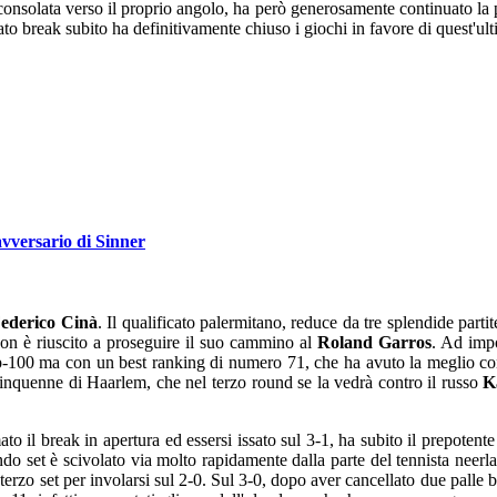
 sconsolata verso il proprio angolo, ha però generosamente continuato la 
to break subito ha definitivamente chiuso i giochi in favore di quest'ul
vversario di Sinner
ederico Cinà
. Il qualificato palermitano, reduce da tre splendide parti
non è riuscito a proseguire il suo cammino al
Roland Garros
. Ad impo
top-100 ma con un best ranking di numero 71, che ha avuto la meglio co
icinquenne di Haarlem, che nel terzo round se la vedrà contro il russo
K
 il break in apertura ed essersi issato sul 3-1, ha subito il prepotente 
ondo set è scivolato via molto rapidamente dalla parte del tennista neerl
rzo set per involarsi sul 2-0. Sul 3-0, dopo aver cancellato due palle br