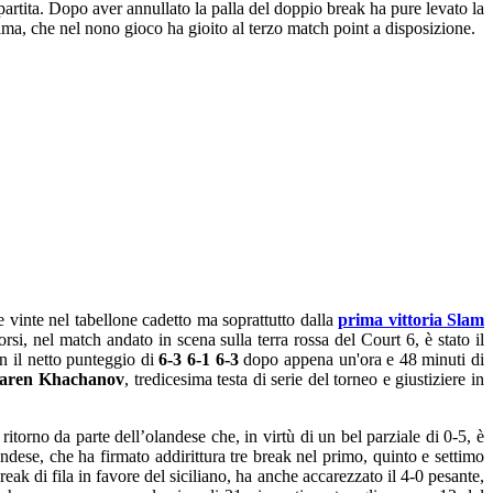
partita. Dopo aver annullato la palla del doppio break ha pure levato la
tima, che nel nono gioco ha gioito al terzo match point a disposizione.
te vinte nel tabellone cadetto ma soprattutto dalla
prima vittoria Slam
rsi, nel match andato in scena sulla terra rossa del Court 6, è stato il
n il netto punteggio di
6-3 6-1 6-3
dopo appena un'ora e 48 minuti di
aren Khachanov
, tredicesima testa di serie del torneo e giustiziere in
ritorno da parte dell’olandese che, in virtù di un bel parziale di 0-5, è
andese, che ha firmato addirittura tre break nel primo, quinto e settimo
eak di fila in favore del siciliano, ha anche accarezzato il 4-0 pesante,