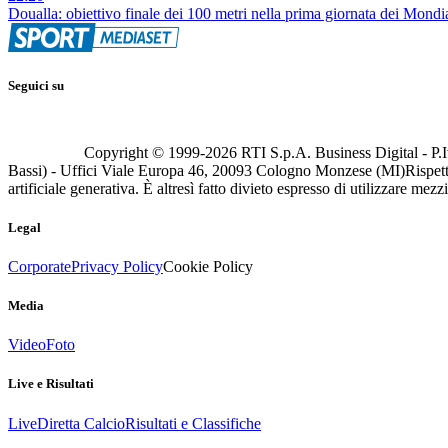
Doualla: obiettivo finale dei 100 metri nella prima giornata dei Mond
Seguici su
Copyright © 1999-
2026
RTI S.p.A. Business Digital - P.I
Bassi) - Uffici Viale Europa 46, 20093 Cologno Monzese (MI)
Rispett
artificiale generativa. È altresì fatto divieto espresso di utilizzare mez
Legal
Corporate
Privacy Policy
Cookie Policy
Media
Video
Foto
Live e Risultati
Live
Diretta Calcio
Risultati e Classifiche