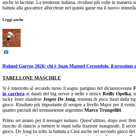
anche in lacrime. La trentenne italiana, rivoltasi più volte in maniera
battuta alla giocatrice albiceleste nel quinto game ma il nuovo immedia
Leggi anche
Roland Garros 2026: chi è Juan Manuel Cerundolo, il prossimo a
TABELLONE MASCHILE
Si è interrotto al secondo turno il sogno parigino del diciannovenne
F
in carriera
ai danni del big server a stelle e strisce
Reilly Opelka
, 
lucky loser olandese
Jesper De Jong
, tennista di poco fuori dalla 
gioco. Risultato più importante di sempre a livello Major per il vent
quattro parziali del trentaseienne argentino
Marco Trungelliti
.
Primo set amaro per il teenager isolano. Quest’ultimo, dopo aver firmato
riuscito di slancio a mettere le mani sulla frazione inaugurale. Il sec
gioco. De Jong ha tolto la battuta a Cinà anche nel secondo gioco del te