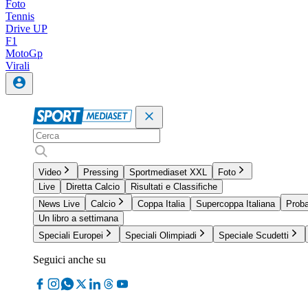
Foto
Tennis
Drive UP
F1
MotoGp
Virali
Video
Pressing
Sportmediaset XXL
Foto
Live
Diretta Calcio
Risultati e Classifiche
News Live
Calcio
Coppa Italia
Supercoppa Italiana
Proba
Un libro a settimana
Speciali Europei
Speciali Olimpiadi
Speciale Scudetti
Seguici anche su