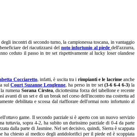
ta degli incontri di secondo turno, la campionessa toscana, in vantaggio
beneficiare del riacutizzarsi del
noto infortunio al piede
dell'azzurra,
anno ceduto il passo in tre set rispettivamente al lucky loser olandese
abetta Cocciaretto
, infatti, è uscita tra i
rimpianti e le lacrime
anche
na sul
Court Suzanne Lenglenne
, ha perso in tre set
(3-6 6-4 6-3)
la
à la rumena
Sorana Cirstea
, diciottesima forza del tabellone e recente
asi avanti di un set e di un break nel corso dell'incontro ma costretta ad
mente debilitata e scossa dal riaffiorare dell'ormai noto infortunio al
 nell'ottavo game. Il secondo parziale si è aperto con un nuovo servizio
ima tuttavia, sopra 4-2, ha subito un durissimo parziale di 0-4 da parte
ata dalla parte di Jasmine. Nel set decisivo, quindi, Sierra è scappata
e ha chiesto al medico degli antidolorifici per il piede ed è scoppiata