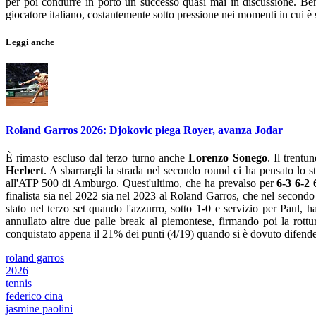
per poi condurre in porto un successo quasi mai in discussione. Ben
giocatore italiano, costantemente sotto pressione nei momenti in cui è s
Leggi anche
Roland Garros 2026: Djokovic piega Royer, avanza Jodar
È rimasto escluso dal terzo turno anche
Lorenzo Sonego
. Il trentu
Herbert
. A sbarrargli la strada nel secondo round ci ha pensato lo s
all'ATP 500 di Amburgo. Quest'ultimo, che ha prevalso per
6-3 6-2
finalista sia nel 2022 sia nel 2023 al Roland Garros, che nel secondo 
stato nel terzo set quando l'azzurro, sotto 1-0 e servizio per Paul, h
annullato altre due palle break al piemontese, firmando poi la rot
conquistato appena il 21% dei punti (4/19) quando si è dovuto difend
roland garros
2026
tennis
federico cina
jasmine paolini