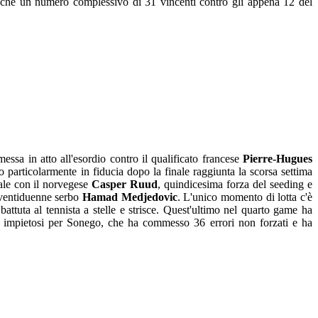
 anche un numero complessivo di 31 vincenti contro gli appena 12 del
messa in atto all'esordio contro il qualificato francese
Pierre-Hugues
o particolarmente in fiducia dopo la finale raggiunta la scorsa settima
nale con il norvegese
Casper Ruud
, quindicesima forza del seeding e
l ventiduenne serbo
Hamad Medjedovic
. L'unico momento di lotta c'è
battuta al tennista a stelle e strisce. Quest'ultimo nel quarto game ha
za impietosi per Sonego, che ha commesso 36 errori non forzati e ha