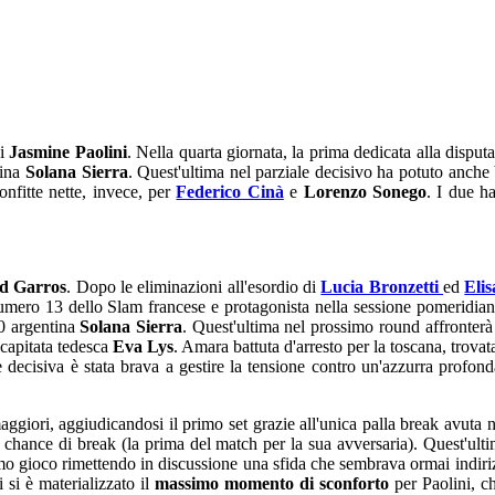
di
Jasmine Paolini
. Nella quarta giornata, la prima dedicata alla dispu
tina
Solana Sierra
. Quest'ultima nel parziale decisivo ha potuto anche 
onfitte nette, invece, per
Federico Cinà
e
Lorenzo Sonego
. I due h
d Garros
. Dopo le eliminazioni all'esordio di
Lucia Bronzetti
ed
Elis
e numero 13 dello Slam francese e protagonista nella sessione pomeridia
70 argentina
Solana Sierra
. Quest'ultima nel prossimo round affronter
alcapitata tedesca
Eva Lys
. Amara battuta d'arresto per la toscana, trovat
decisiva è stata brava a gestire la tensione contro un'azzurra profonda
i maggiori, aggiudicandosi il primo set grazie all'unica palla break avuta
na chance di break (la prima del match per la sua avversaria). Quest'ult
mo gioco rimettendo in discussione una sfida che sembrava ormai indirizz
 si è materializzato il
massimo momento di sconforto
per Paolini, ch