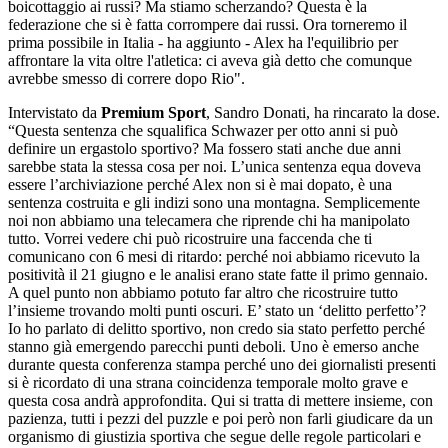
boicottaggio ai russi? Ma stiamo scherzando? Questa è la
federazione che si è fatta corrompere dai russi. Ora torneremo il
prima possibile in Italia - ha aggiunto - Alex ha l'equilibrio per
affrontare la vita oltre l'atletica: ci aveva già detto che comunque
avrebbe smesso di correre dopo Rio".
Intervistato da
Premium Sport
, Sandro Donati, ha rincarato la dose.
“Questa sentenza che squalifica Schwazer per otto anni si può
definire un ergastolo sportivo? Ma fossero stati anche due anni
sarebbe stata la stessa cosa per noi. L’unica sentenza equa doveva
essere l’archiviazione perché Alex non si è mai dopato, è una
sentenza costruita e gli indizi sono una montagna. Semplicemente
noi non abbiamo una telecamera che riprende chi ha manipolato
tutto. Vorrei vedere chi può ricostruire una faccenda che ti
comunicano con 6 mesi di ritardo: perché noi abbiamo ricevuto la
positività il 21 giugno e le analisi erano state fatte il primo gennaio.
A quel punto non abbiamo potuto far altro che ricostruire tutto
l’insieme trovando molti punti oscuri. E’ stato un ‘delitto perfetto’?
Io ho parlato di delitto sportivo, non credo sia stato perfetto perché
stanno già emergendo parecchi punti deboli. Uno è emerso anche
durante questa conferenza stampa perché uno dei giornalisti presenti
si è ricordato di una strana coincidenza temporale molto grave e
questa cosa andrà approfondita. Qui si tratta di mettere insieme, con
pazienza, tutti i pezzi del puzzle e poi però non farli giudicare da un
organismo di giustizia sportiva che segue delle regole particolari e