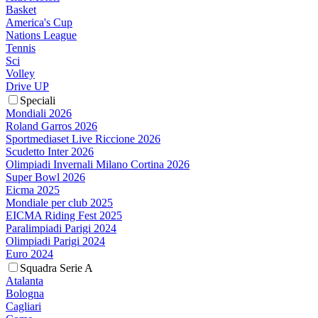
Basket
America's Cup
Nations League
Tennis
Sci
Volley
Drive UP
Speciali
Mondiali 2026
Roland Garros 2026
Sportmediaset Live Riccione 2026
Scudetto Inter 2026
Olimpiadi Invernali Milano Cortina 2026
Super Bowl 2026
Eicma 2025
Mondiale per club 2025
EICMA Riding Fest 2025
Paralimpiadi Parigi 2024
Olimpiadi Parigi 2024
Euro 2024
Squadra Serie A
Atalanta
Bologna
Cagliari