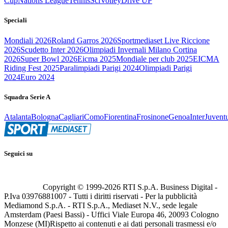
Cup
Nations League
Tennis
Sci
Volley
Drive UP
Speciali
Mondiali 2026
Roland Garros 2026
Sportmediaset Live Riccione
2026
Scudetto Inter 2026
Olimpiadi Invernali Milano Cortina
2026
Super Bowl 2026
Eicma 2025
Mondiale per club 2025
EICMA
Riding Fest 2025
Paralimpiadi Parigi 2024
Olimpiadi Parigi
2024
Euro 2024
Squadra Serie A
Atalanta
Bologna
Cagliari
Como
Fiorentina
Frosinone
Genoa
Inter
Juvent
Seguici su
Copyright © 1999-
2026
RTI S.p.A. Business Digital -
P.Iva 03976881007 - Tutti i diritti riservati - Per la pubblicità
Mediamond S.p.A. - RTI S.p.A., Mediaset N.V., sede legale
Amsterdam (Paesi Bassi) - Uffici Viale Europa 46, 20093 Cologno
Monzese (MI)
Rispetto ai contenuti e ai dati personali trasmessi e/o