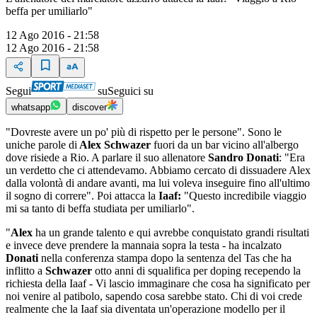
beffa per umiliarlo"
12 Ago 2016 - 21:58
12 Ago 2016 - 21:58
Segui
su
Seguici su
whatsapp
discover
"Dovreste avere un po' più di rispetto per le persone". Sono le
uniche parole di
Alex Schwazer
fuori da un bar vicino all'albergo
dove risiede a Rio. A parlare il suo allenatore
Sandro Donati
: "Era
un verdetto che ci attendevamo. Abbiamo cercato di dissuadere Alex
dalla volontà di andare avanti, ma lui voleva inseguire fino all'ultimo
il sogno di correre". Poi attacca la
Iaaf:
"Questo incredibile viaggio
mi sa tanto di beffa studiata per umiliarlo".
"
Alex
ha un grande talento e qui avrebbe conquistato grandi risultati
e invece deve prendere la mannaia sopra la testa - ha incalzato
Donati
nella conferenza stampa dopo la sentenza del Tas che ha
inflitto a
Schwazer
otto anni di squalifica per doping recependo la
richiesta della Iaaf - Vi lascio immaginare che cosa ha significato per
noi venire al patibolo, sapendo cosa sarebbe stato. Chi di voi crede
realmente che la Iaaf sia diventata un'operazione modello per il