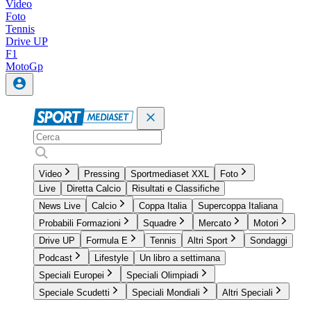
Video
Foto
Tennis
Drive UP
F1
MotoGp
Video
Pressing
Sportmediaset XXL
Foto
Live
Diretta Calcio
Risultati e Classifiche
News Live
Calcio
Coppa Italia
Supercoppa Italiana
Probabili Formazioni
Squadre
Mercato
Motori
Drive UP
Formula E
Tennis
Altri Sport
Sondaggi
Podcast
Lifestyle
Un libro a settimana
Speciali Europei
Speciali Olimpiadi
Speciale Scudetti
Speciali Mondiali
Altri Speciali