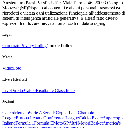
Amsterdam (Paesi Bassi) - Uffici Viale Europa 46, 20093 Cologno
Monzese (MI)
Rispetto ai contenuti e ai dati personali trasmessi e/o
riprodotti è vietata ogni utilizzazione funzionale all’addestramento di
sistemi di intelligenza artificiale generativa. È altresì fatto divieto
espresso di utilizzare mezzi automatizzati di data scraping.
Legal
Corporate
Privacy Policy
Cookie Policy
Media
Video
Foto
Live e Risultati
Live
Diretta Calcio
Risultati e Classifiche
Sezioni
Calcio
Mercato
Serie A
Serie B
Coppa Italia
Champions
League
Europa League
Conference League
Calcio Estero
Supercoppa
Italiana
Formula 1
Formula E
MotoGP
Altri Motori
Basket
America's