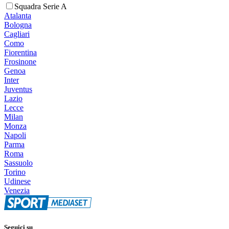
Squadra Serie A
Atalanta
Bologna
Cagliari
Como
Fiorentina
Frosinone
Genoa
Inter
Juventus
Lazio
Lecce
Milan
Monza
Napoli
Parma
Roma
Sassuolo
Torino
Udinese
Venezia
Seguici su