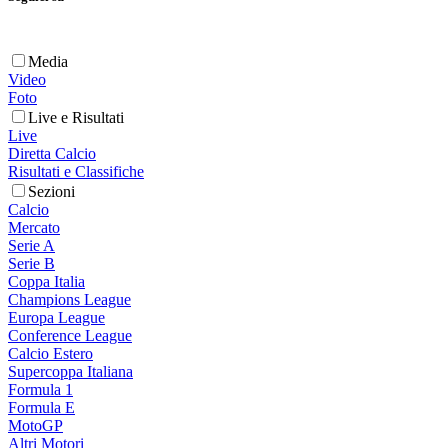
Media
Video
Foto
Live e Risultati
Live
Diretta Calcio
Risultati e Classifiche
Sezioni
Calcio
Mercato
Serie A
Serie B
Coppa Italia
Champions League
Europa League
Conference League
Calcio Estero
Supercoppa Italiana
Formula 1
Formula E
MotoGP
Altri Motori