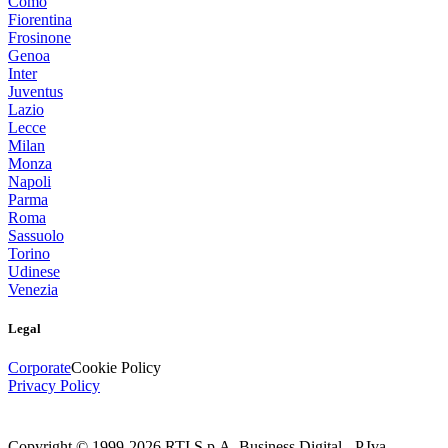
Como
Fiorentina
Frosinone
Genoa
Inter
Juventus
Lazio
Lecce
Milan
Monza
Napoli
Parma
Roma
Sassuolo
Torino
Udinese
Venezia
Legal
Corporate
Cookie Policy
Privacy Policy
Copyright © 1999-
2026
RTI S.p.A. Business Digital - P.Iva