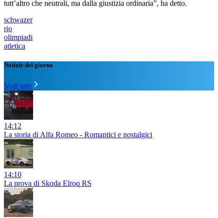
tutt’altro che neutrali, ma dalla giustizia ordinaria”, ha detto.
schwazer
rio
olimpiadi
atletica
Notizie del giorno
Vedi tutti
14:12
La storia di Alfa Romeo - Romantici e nostalgici
14:10
La prova di Skoda Elroq RS