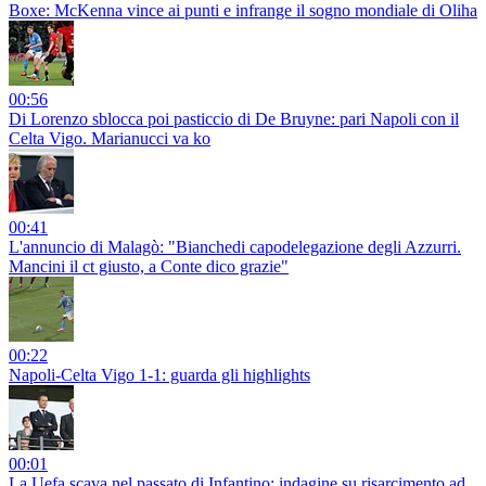
Boxe: McKenna vince ai punti e infrange il sogno mondiale di Oliha
00:56
Di Lorenzo sblocca poi pasticcio di De Bruyne: pari Napoli con il
Celta Vigo. Marianucci va ko
00:41
L'annuncio di Malagò: "Bianchedi capodelegazione degli Azzurri.
Mancini il ct giusto, a Conte dico grazie"
00:22
Napoli-Celta Vigo 1-1: guarda gli highlights
00:01
La Uefa scava nel passato di Infantino: indagine su risarcimento ad