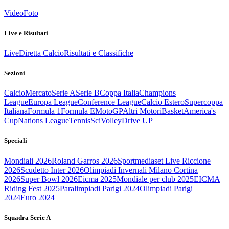
Video
Foto
Live e Risultati
Live
Diretta Calcio
Risultati e Classifiche
Sezioni
Calcio
Mercato
Serie A
Serie B
Coppa Italia
Champions
League
Europa League
Conference League
Calcio Estero
Supercoppa
Italiana
Formula 1
Formula E
MotoGP
Altri Motori
Basket
America's
Cup
Nations League
Tennis
Sci
Volley
Drive UP
Speciali
Mondiali 2026
Roland Garros 2026
Sportmediaset Live Riccione
2026
Scudetto Inter 2026
Olimpiadi Invernali Milano Cortina
2026
Super Bowl 2026
Eicma 2025
Mondiale per club 2025
EICMA
Riding Fest 2025
Paralimpiadi Parigi 2024
Olimpiadi Parigi
2024
Euro 2024
Squadra Serie A