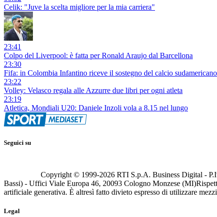
Celik: "Juve la scelta migliore per la mia carriera"
23:41
Colpo del Liverpool: è fatta per Ronald Araujo dal Barcellona
23:30
Fifa: in Colombia Infantino riceve il sostegno del calcio sudamericano
23:22
Volley: Velasco regala alle Azzurre due libri per ogni atleta
23:19
Atletica, Mondiali U20: Daniele Inzoli vola a 8.15 nel lungo
Seguici su
Copyright © 1999-
2026
RTI S.p.A. Business Digital - P.I
Bassi) - Uffici Viale Europa 46, 20093 Cologno Monzese (MI)
Rispett
artificiale generativa. È altresì fatto divieto espresso di utilizzare mez
Legal