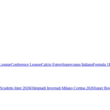
League
Conference League
Calcio Estero
Supercoppa Italiana
Formula 1
Scudetto Inter 2026
Olimpiadi Invernali Milano Cortina 2026
Super Bo