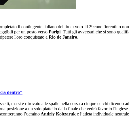
mpletato il contingente italiano del tiro a volo. Il 29enne fiorentino non è
 eleggibili per un posto verso
Parigi
. Tutti gli avversari che si sono qualif
ripetere l'oro conquistato a
Rio de Janeiro
.
ucia dentro"
setti, ma si è ritrovato alle spalle nella corsa a cinque cerchi dicendo ad
ona posizione a un solo piattello dalla finale che vedrà favorito l'inglese
 scontreranno l’ucraino
Andriy Kobzaruk
e l’atleta individuale neutral