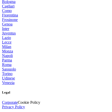
Bologna
Cagliari
Como
Fiorentina
Frosinone
Genoa
Inter
Juventus
Lazio
Lecce
Milan
Monza
Napoli
Parma
Roma
Sassuolo
Torino
Udinese
Venezia
Legal
Corporate
Cookie Policy
Privacy Policy