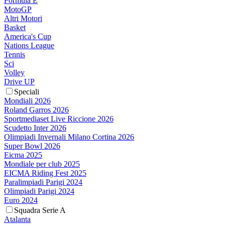
Formula E
MotoGP
Altri Motori
Basket
America's Cup
Nations League
Tennis
Sci
Volley
Drive UP
Speciali
Mondiali 2026
Roland Garros 2026
Sportmediaset Live Riccione 2026
Scudetto Inter 2026
Olimpiadi Invernali Milano Cortina 2026
Super Bowl 2026
Eicma 2025
Mondiale per club 2025
EICMA Riding Fest 2025
Paralimpiadi Parigi 2024
Olimpiadi Parigi 2024
Euro 2024
Squadra Serie A
Atalanta