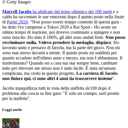
© Getty Images
Marcell Jacobs
ha abdicato dal trono olimpico dei 100 metri
e a
caldo ha raccontato le sue emozioni dopo il quinto posto nella finale
di
Parigi 2024
. "Non posso essere troppo contento di questa gara -
ha detto l'ex campione a Tokyo 2020 a Rai Sport - Ho avuto un
ottimo tempo di reazione, poi dovevo continuare a spingere e non
sono riuscito. Ho dato il 100%, gli altri sono andati forte.
Non posso
recriminare nulla. Volevo prendere la medaglia, dispiace
. Ho
lavorato tanto e pensavo di farcela, ma fa parte del gioco. Non mi
sono mai arreso davanti a niente. Il quinto posto mi soddisfa per
quanto accaduto nell'ultimo anno e mezzo, ma non è abbastanza. Il
trasferimento? Quando sei a casa tua stai sempre bene, cambiare
tutto per ritrovare me stesso non è stato facile. È stata un'annata
complicata, ma credo in questo progetto.
La carriera di Jacobs
non finisce qui, ci sono altri 4 anni da trascorrere insieme
".
Jacobs tranquillizza tutti in vista della staffetta 4x100 dopo il
problema alla coscia sa fine gara: "È solo un crampo, sarò pronto
per la staffetta".
Leggi anche