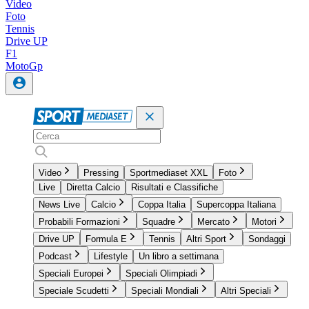
Video
Foto
Tennis
Drive UP
F1
MotoGp
Video
Pressing
Sportmediaset XXL
Foto
Live
Diretta Calcio
Risultati e Classifiche
News Live
Calcio
Coppa Italia
Supercoppa Italiana
Probabili Formazioni
Squadre
Mercato
Motori
Drive UP
Formula E
Tennis
Altri Sport
Sondaggi
Podcast
Lifestyle
Un libro a settimana
Speciali Europei
Speciali Olimpiadi
Speciale Scudetti
Speciali Mondiali
Altri Speciali