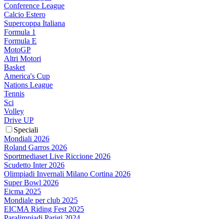
Conference League
Calcio Estero
Supercoppa Italiana
Formula 1
Formula E
MotoGP
Altri Motori
Basket
America's Cup
Nations League
Tennis
Sci
Volley
Drive UP
Speciali
Mondiali 2026
Roland Garros 2026
Sportmediaset Live Riccione 2026
Scudetto Inter 2026
Olimpiadi Invernali Milano Cortina 2026
Super Bowl 2026
Eicma 2025
Mondiale per club 2025
EICMA Riding Fest 2025
Paralimpiadi Parigi 2024