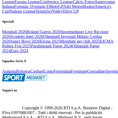
League
Europa League
Conference League
Calcio Estero
Supercoppa
Italiana
Formula 1
Formula E
MotoGP
Altri Motori
Basket
America's
Cup
Nations League
Tennis
Sci
Volley
Drive UP
Speciali
Mondiali 2026
Roland Garros 2026
Sportmediaset Live Riccione
2026
Scudetto Inter 2026
Olimpiadi Invernali Milano Cortina
2026
Super Bowl 2026
Eicma 2025
Mondiale per club 2025
EICMA
Riding Fest 2025
Paralimpiadi Parigi 2024
Olimpiadi Parigi
2024
Euro 2024
Squadra Serie A
Atalanta
Bologna
Cagliari
Como
Fiorentina
Frosinone
Genoa
Inter
Juvent
Seguici su
Copyright © 1999-
2026
RTI S.p.A. Business Digital -
P.Iva 03976881007 - Tutti i diritti riservati - Per la pubblicità
Mediamond S.p.A. - RTI S.p.A., Mediaset N.V., sede legale