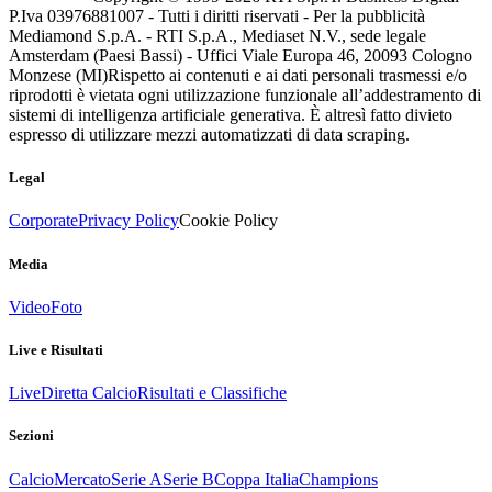
P.Iva 03976881007 - Tutti i diritti riservati - Per la pubblicità
Mediamond S.p.A. - RTI S.p.A., Mediaset N.V., sede legale
Amsterdam (Paesi Bassi) - Uffici Viale Europa 46, 20093 Cologno
Monzese (MI)
Rispetto ai contenuti e ai dati personali trasmessi e/o
riprodotti è vietata ogni utilizzazione funzionale all’addestramento di
sistemi di intelligenza artificiale generativa. È altresì fatto divieto
espresso di utilizzare mezzi automatizzati di data scraping.
Legal
Corporate
Privacy Policy
Cookie Policy
Media
Video
Foto
Live e Risultati
Live
Diretta Calcio
Risultati e Classifiche
Sezioni
Calcio
Mercato
Serie A
Serie B
Coppa Italia
Champions