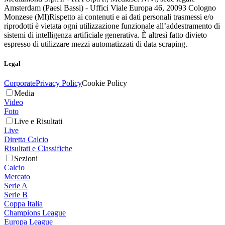
Amsterdam (Paesi Bassi) - Uffici Viale Europa 46, 20093 Cologno
Monzese (MI)
Rispetto ai contenuti e ai dati personali trasmessi e/o
riprodotti è vietata ogni utilizzazione funzionale all’addestramento di
sistemi di intelligenza artificiale generativa. È altresì fatto divieto
espresso di utilizzare mezzi automatizzati di data scraping.
Legal
Corporate
Privacy Policy
Cookie Policy
Media
Video
Foto
Live e Risultati
Live
Diretta Calcio
Risultati e Classifiche
Sezioni
Calcio
Mercato
Serie A
Serie B
Coppa Italia
Champions League
Europa League