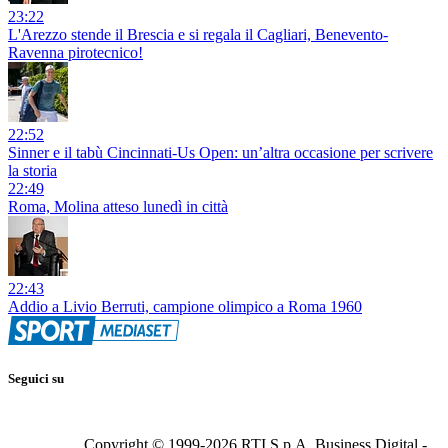
23:22
L'Arezzo stende il Brescia e si regala il Cagliari, Benevento-
Ravenna pirotecnico!
22:52
Sinner e il tabù Cincinnati-Us Open: un’altra occasione per scrivere
la storia
22:49
Roma, Molina atteso lunedì in città
22:43
Addio a Livio Berruti, campione olimpico a Roma 1960
Seguici su
Copyright © 1999-
2026
RTI S.p.A. Business Digital -