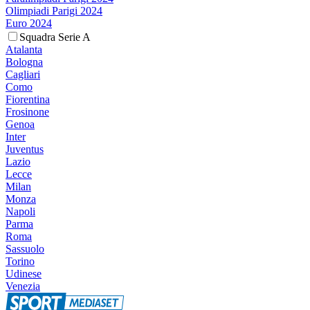
Olimpiadi Parigi 2024
Euro 2024
Squadra Serie A
Atalanta
Bologna
Cagliari
Como
Fiorentina
Frosinone
Genoa
Inter
Juventus
Lazio
Lecce
Milan
Monza
Napoli
Parma
Roma
Sassuolo
Torino
Udinese
Venezia