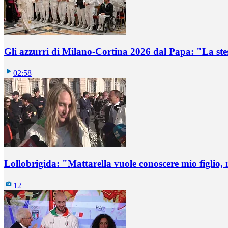
Gli azzurri di Milano-Cortina 2026 dal Papa: "La ste
02:58
Lollobrigida: "Mattarella vuole conoscere mio figlio,
12