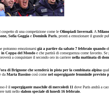
al cospetto di una competizione come le
Olimpiadi Invernali
. A
Milano
one, Sofia Goggia
e
Dominik Paris
, pronti a emozionare il grande p
che potranno emozionarsi
già a partire da sabato 7 febbraio quando ci 
te in Coppa del Mondo
e che partirà di conseguenza come favorito. Se p
proverà a conquistare il secondo oro in carriere
nella mattinata di dom
l'ora di Brignone che scenderà in pista per la combinata alpina
qual
e da
Marta Bassino
così come
nel supergigante femminile previsto 
so è il
supergigante maschile di mercoledì 11
dove Paris andrà a cacc
re tutti nello
slalom speciale di lunedì 16 febbraio
.