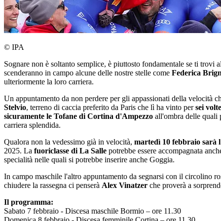
© IPA
Sognare non è soltanto semplice, è piuttosto fondamentale se ti trovi 
scenderanno in campo alcune delle nostre stelle come
Federica Brign
ulteriormente la loro carriera.
Un appuntamento da non perdere per gli appassionati della velocità 
Stelvio
, terreno di caccia preferito da Paris che lì ha vinto per
sei vol
sicuramente le Tofane di Cortina d'Ampezzo
all'ombra delle quali 
carriera splendida.
Qualora non la vedessimo già in velocità,
martedì 10 febbraio sarà 
2025. La
fuoriclasse di La Salle
potrebbe essere accompagnata anch
specialità nelle quali si potrebbe inserire anche Goggia.
In campo maschile l'altro appuntamento da segnarsi con il circolino ros
chiudere la rassegna ci penserà
Alex Vinatzer
che proverà a sorprende
Il programma:
Sabato 7 febbraio - Discesa maschile Bormio – ore 11.30
Domenica 8 febbraio - Discesa femminile Cortina – ore 11.30