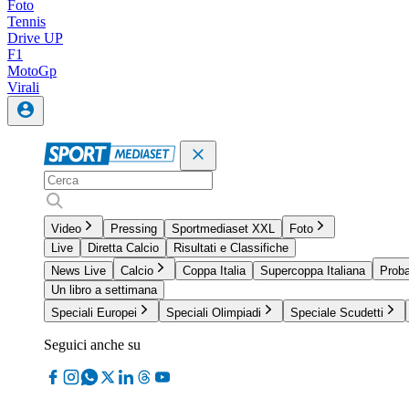
Foto
Tennis
Drive UP
F1
MotoGp
Virali
Video
Pressing
Sportmediaset XXL
Foto
Live
Diretta Calcio
Risultati e Classifiche
News Live
Calcio
Coppa Italia
Supercoppa Italiana
Proba
Un libro a settimana
Speciali Europei
Speciali Olimpiadi
Speciale Scudetti
Seguici anche su