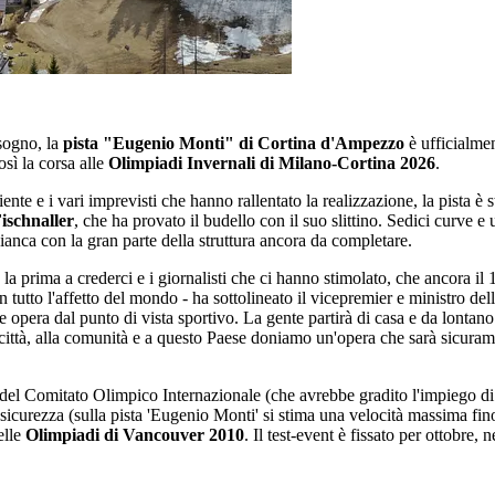
sogno, la
pista "Eugenio Monti" di Cortina d'Ampezzo
è ufficialment
sì la corsa alle
Olimpiadi Invernali di Milano-Cortina 2026
.
iente e i vari imprevisti che hanno rallentato la realizzazione, la pista è 
ischnaller
, che ha provato il budello con il suo slittino. Sedici curve e
a bianca con la gran parte della struttura ancora da completare.
a prima a crederci e i giornalisti che ci hanno stimolato, che ancora il 
tutto l'affetto del mondo - ha sottolineato il vicepremier e ministro dell
 opera dal punto di vista sportivo. La gente partirà di casa e da lontano
a città, alla comunità e a questo Paese doniamo un'opera che sarà sicura
del Comitato Olimpico Internazionale (che avrebbe gradito l'impiego di u
i sicurezza (sulla pista 'Eugenio Monti' si stima una velocità massima fin
elle
Olimpiadi di Vancouver 2010
. Il test-event è fissato per ottobre