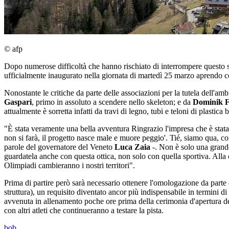
© afp
Dopo numerose difficoltà che hanno rischiato di interrompere questo 
ufficialmente inaugurato nella giornata di martedì 25 marzo aprendo co
Nonostante le critiche da parte delle associazioni per la tutela dell'amb
Gaspari
, primo in assoluto a scendere nello skeleton; e da
Dominik F
attualmente è sorretta infatti da travi di legno, tubi e teloni di plastic
"È stata veramente una bella avventura Ringrazio l'impresa che è stata l
non si farà, il progetto nasce male e muore peggio'. Tié, siamo qua, con 
parole del governatore del Veneto
Luca Zaia
-. Non è solo una grande
guardatela anche con questa ottica, non solo con quella sportiva. All
Olimpiadi cambieranno i nostri territori".
Prima di partire però sarà necessario ottenere l'omologazione da parte 
struttura), un requisito diventato ancor più indispensabile in termini d
avvenuta in allenamento poche ore prima della cerimonia d'apertura d
con altri atleti che continueranno a testare la pista.
bob