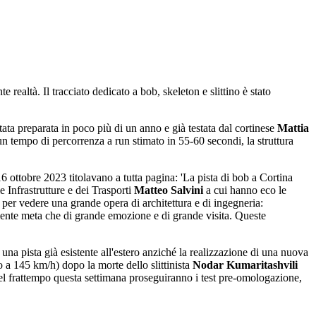
e realtà. Il tracciato dedicato a bob, skeleton e slittino è stato
stata preparata in poco più di un anno e già testata dal cortinese
Mattia
 un tempo di percorrenza a run stimato in 55-60 secondi, la struttura
16 ottobre 2023 titolavano a tutta pagina: 'La pista di bob a Cortina
e Infrastrutture e dei Trasporti
Matteo Salvini
a cui hanno eco le
 per vedere una grande opera di architettura e di ingegneria:
mente meta che di grande emozione e di grande visita. Queste
na pista già esistente all'estero anziché la realizzazione di una nuova
o a 145 km/h) dopo la morte dello slittinista
Nodar Kumaritashvili
, nel frattempo questa settimana proseguiranno i test pre-omologazione,