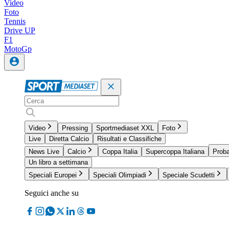
Video
Foto
Tennis
Drive UP
F1
MotoGp
Video
Pressing
Sportmediaset XXL
Foto
Live
Diretta Calcio
Risultati e Classifiche
News Live
Calcio
Coppa Italia
Supercoppa Italiana
Proba
Un libro a settimana
Speciali Europei
Speciali Olimpiadi
Speciale Scudetti
Seguici anche su