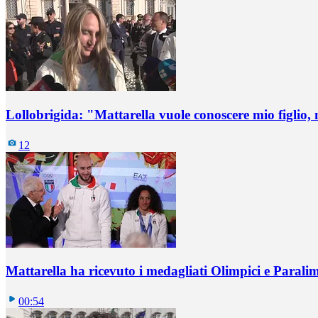
Lollobrigida: "Mattarella vuole conoscere mio figlio,
12
Mattarella ha ricevuto i medagliati Olimpici e Parali
00:54