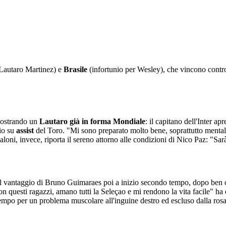
Lautaro Martinez) e
Brasile
(infortunio per Wesley), che vincono cont
 mostrando un
Lautaro già in forma Mondiale
: il capitano dell'Inter ap
rio su
assist
del Toro. "Mi sono preparato molto bene, soprattutto menta
aloni, invece, riporta il sereno attorno alle condizioni di Nico Paz: "Sar
 il vantaggio di Bruno Guimaraes poi a inizio secondo tempo, dopo ben ot
con questi ragazzi, amano tutti la Seleçao e mi rendono la vita facile" ha 
empo per un problema muscolare all'inguine destro ed escluso dalla rosa