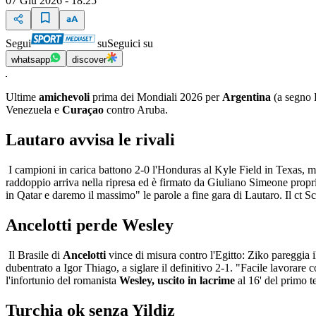
07 Giu 2026 - 18:25
Segui
su
Seguici su
whatsapp
discover
Ultime
amichevoli
prima dei Mondiali 2026 per
Argentina
(a segno 
Venezuela e
Curaçao
contro Aruba.
Lautaro avvisa le rivali
I campioni in carica battono 2-0 l'Honduras al Kyle Field in Texas,
raddoppio arriva nella ripresa ed è firmato da Giuliano Simeone prop
in Qatar e daremo il massimo" le parole a fine gara di Lautaro. Il ct Sc
Ancelotti perde Wesley
Il Brasile di
Ancelotti
vince di misura contro l'Egitto: Ziko pareggia
dubentrato a Igor Thiago, a siglare il definitivo 2-1. "Facile lavorare 
l'infortunio del romanista
Wesley, uscito in lacrime
al 16' del primo t
Turchia ok senza Yildiz