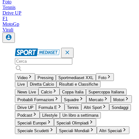
Foto
Tennis
Drive UP
F1
MotoGp
Virali
Video
Pressing
Sportmediaset XXL
Foto
Live
Diretta Calcio
Risultati e Classifiche
News Live
Calcio
Coppa Italia
Supercoppa Italiana
Probabili Formazioni
Squadre
Mercato
Motori
Drive UP
Formula E
Tennis
Altri Sport
Sondaggi
Podcast
Lifestyle
Un libro a settimana
Speciali Europei
Speciali Olimpiadi
Speciale Scudetti
Speciali Mondiali
Altri Speciali