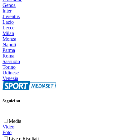
Genoa
Inter
Juventus
Lazio
Lecce
Milan
Monza
Napoli
Parma
Roma
Sassuolo
Torino
Udinese
Venezia
Seguici su
Media
Video
Foto
Live e Risultati