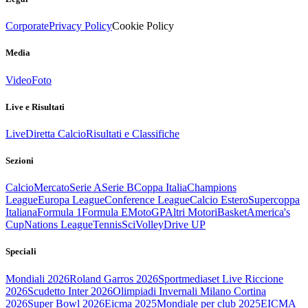
Corporate
Privacy Policy
Cookie Policy
Media
Video
Foto
Live e Risultati
Live
Diretta Calcio
Risultati e Classifiche
Sezioni
Calcio
Mercato
Serie A
Serie B
Coppa Italia
Champions
League
Europa League
Conference League
Calcio Estero
Supercoppa
Italiana
Formula 1
Formula E
MotoGP
Altri Motori
Basket
America's
Cup
Nations League
Tennis
Sci
Volley
Drive UP
Speciali
Mondiali 2026
Roland Garros 2026
Sportmediaset Live Riccione
2026
Scudetto Inter 2026
Olimpiadi Invernali Milano Cortina
2026
Super Bowl 2026
Eicma 2025
Mondiale per club 2025
EICMA