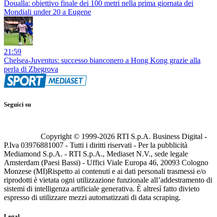
Doualla: obiettivo finale dei 100 metri nella prima giornata dei
Mondiali under 20 a Eugene
21:59
Chelsea-Juventus: successo bianconero a Hong Kong grazie alla
perla di Zhegrova
Seguici su
Copyright © 1999-
2026
RTI S.p.A. Business Digital -
P.Iva 03976881007 - Tutti i diritti riservati - Per la pubblicità
Mediamond S.p.A. - RTI S.p.A., Mediaset N.V., sede legale
Amsterdam (Paesi Bassi) - Uffici Viale Europa 46, 20093 Cologno
Monzese (MI)
Rispetto ai contenuti e ai dati personali trasmessi e/o
riprodotti è vietata ogni utilizzazione funzionale all’addestramento di
sistemi di intelligenza artificiale generativa. È altresì fatto divieto
espresso di utilizzare mezzi automatizzati di data scraping.
Legal