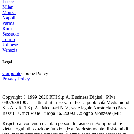
Lecce
Milan
Monza
Napoli
Parma
Roma
Sassuolo
Torino
Udinese
Venezia
Legal
Corporate
Cookie Policy
Privacy Policy
Copyright © 1999-
2026
RTI S.p.A. Business Digital - P.Iva
03976881007 - Tutti i diritti riservati - Per la pubblicità Mediamond
S.p.A. - RTI S.p.A., Mediaset N.V., sede legale Amsterdam (Paesi
Bassi) - Uffici Viale Europa 46, 20093 Cologno Monzese (MI)
Rispetto ai contenuti e ai dati personali trasmessi e/o riprodotti è
vietata ogni utilizzazione funzionale all’addestramento di sistemi di