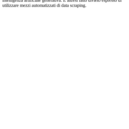
intelligenza artificiale generativa. È altresì fatto divieto espresso di
utilizzare mezzi automatizzati di data scraping.