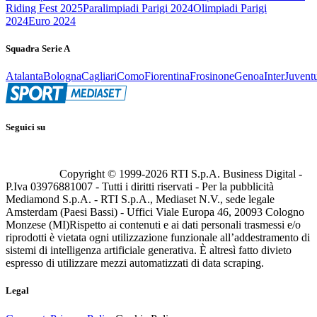
Riding Fest 2025
Paralimpiadi Parigi 2024
Olimpiadi Parigi
2024
Euro 2024
Squadra Serie A
Atalanta
Bologna
Cagliari
Como
Fiorentina
Frosinone
Genoa
Inter
Juvent
Seguici su
Copyright © 1999-
2026
RTI S.p.A. Business Digital -
P.Iva 03976881007 - Tutti i diritti riservati - Per la pubblicità
Mediamond S.p.A. - RTI S.p.A., Mediaset N.V., sede legale
Amsterdam (Paesi Bassi) - Uffici Viale Europa 46, 20093 Cologno
Monzese (MI)
Rispetto ai contenuti e ai dati personali trasmessi e/o
riprodotti è vietata ogni utilizzazione funzionale all’addestramento di
sistemi di intelligenza artificiale generativa. È altresì fatto divieto
espresso di utilizzare mezzi automatizzati di data scraping.
Legal