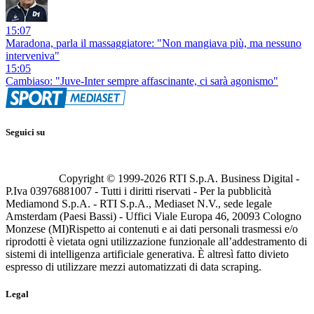
15:07
Maradona, parla il massaggiatore: "Non mangiava più, ma nessuno
interveniva"
15:05
Cambiaso: "Juve-Inter sempre affascinante, ci sarà agonismo"
Seguici su
Copyright © 1999-
2026
RTI S.p.A. Business Digital -
P.Iva 03976881007 - Tutti i diritti riservati - Per la pubblicità
Mediamond S.p.A. - RTI S.p.A., Mediaset N.V., sede legale
Amsterdam (Paesi Bassi) - Uffici Viale Europa 46, 20093 Cologno
Monzese (MI)
Rispetto ai contenuti e ai dati personali trasmessi e/o
riprodotti è vietata ogni utilizzazione funzionale all’addestramento di
sistemi di intelligenza artificiale generativa. È altresì fatto divieto
espresso di utilizzare mezzi automatizzati di data scraping.
Legal