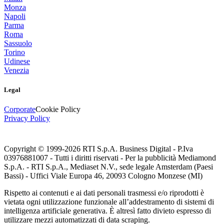
Monza
Napoli
Parma
Roma
Sassuolo
Torino
Udinese
Venezia
Legal
Corporate
Cookie Policy
Privacy Policy
Copyright © 1999-
2026
RTI S.p.A. Business Digital - P.Iva
03976881007 - Tutti i diritti riservati - Per la pubblicità Mediamond
S.p.A. - RTI S.p.A., Mediaset N.V., sede legale Amsterdam (Paesi
Bassi) - Uffici Viale Europa 46, 20093 Cologno Monzese (MI)
Rispetto ai contenuti e ai dati personali trasmessi e/o riprodotti è
vietata ogni utilizzazione funzionale all’addestramento di sistemi di
intelligenza artificiale generativa. È altresì fatto divieto espresso di
utilizzare mezzi automatizzati di data scraping.