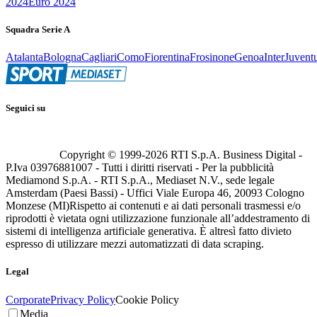
2024
Euro 2024
Squadra Serie A
Atalanta
Bologna
Cagliari
Como
Fiorentina
Frosinone
Genoa
Inter
Juvent
Seguici su
Copyright © 1999-
2026
RTI S.p.A. Business Digital -
P.Iva 03976881007 - Tutti i diritti riservati - Per la pubblicità
Mediamond S.p.A. - RTI S.p.A., Mediaset N.V., sede legale
Amsterdam (Paesi Bassi) - Uffici Viale Europa 46, 20093 Cologno
Monzese (MI)
Rispetto ai contenuti e ai dati personali trasmessi e/o
riprodotti è vietata ogni utilizzazione funzionale all’addestramento di
sistemi di intelligenza artificiale generativa. È altresì fatto divieto
espresso di utilizzare mezzi automatizzati di data scraping.
Legal
Corporate
Privacy Policy
Cookie Policy
Media