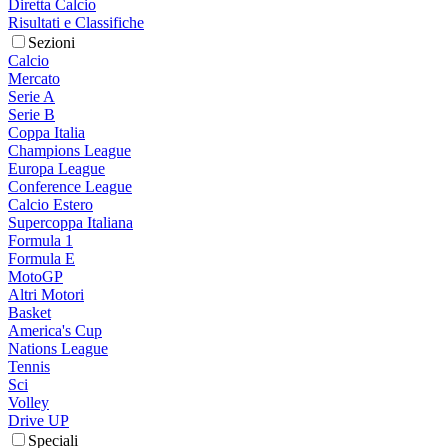
Diretta Calcio
Risultati e Classifiche
Sezioni
Calcio
Mercato
Serie A
Serie B
Coppa Italia
Champions League
Europa League
Conference League
Calcio Estero
Supercoppa Italiana
Formula 1
Formula E
MotoGP
Altri Motori
Basket
America's Cup
Nations League
Tennis
Sci
Volley
Drive UP
Speciali