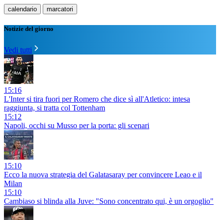
calendario
marcatori
Notizie del giorno
Vedi tutti
15:16
L'Inter si tira fuori per Romero che dice sì all'Atletico: intesa
raggiunta, si tratta col Tottenham
15:12
Napoli, occhi su Musso per la porta: gli scenari
15:10
Ecco la nuova strategia del Galatasaray per convincere Leao e il
Milan
15:10
Cambiaso si blinda alla Juve: "Sono concentrato qui, è un orgoglio"