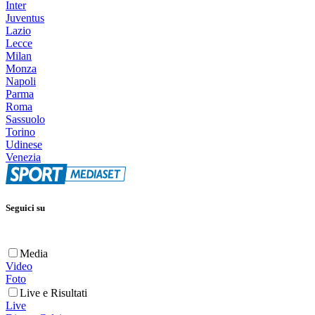
Inter
Juventus
Lazio
Lecce
Milan
Monza
Napoli
Parma
Roma
Sassuolo
Torino
Udinese
Venezia
Seguici su
Media
Video
Foto
Live e Risultati
Live