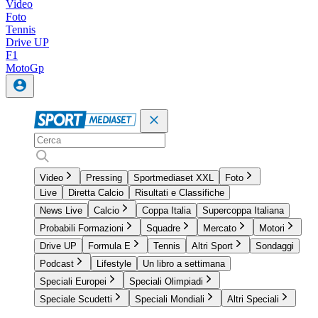
Video
Foto
Tennis
Drive UP
F1
MotoGp
Video
Pressing
Sportmediaset XXL
Foto
Live
Diretta Calcio
Risultati e Classifiche
News Live
Calcio
Coppa Italia
Supercoppa Italiana
Probabili Formazioni
Squadre
Mercato
Motori
Drive UP
Formula E
Tennis
Altri Sport
Sondaggi
Podcast
Lifestyle
Un libro a settimana
Speciali Europei
Speciali Olimpiadi
Speciale Scudetti
Speciali Mondiali
Altri Speciali