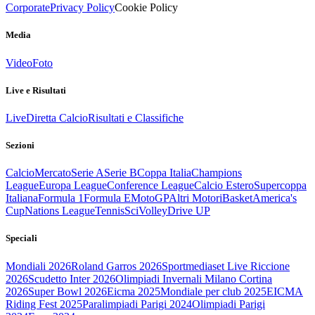
Corporate
Privacy Policy
Cookie Policy
Media
Video
Foto
Live e Risultati
Live
Diretta Calcio
Risultati e Classifiche
Sezioni
Calcio
Mercato
Serie A
Serie B
Coppa Italia
Champions
League
Europa League
Conference League
Calcio Estero
Supercoppa
Italiana
Formula 1
Formula E
MotoGP
Altri Motori
Basket
America's
Cup
Nations League
Tennis
Sci
Volley
Drive UP
Speciali
Mondiali 2026
Roland Garros 2026
Sportmediaset Live Riccione
2026
Scudetto Inter 2026
Olimpiadi Invernali Milano Cortina
2026
Super Bowl 2026
Eicma 2025
Mondiale per club 2025
EICMA
Riding Fest 2025
Paralimpiadi Parigi 2024
Olimpiadi Parigi