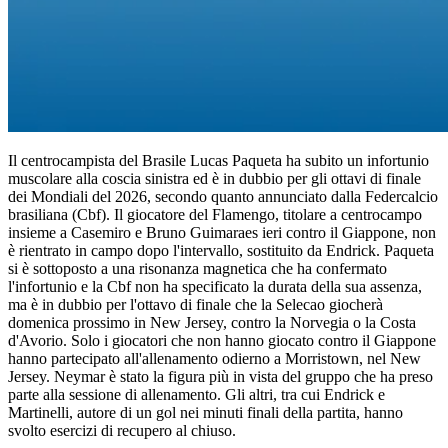
Il centrocampista del Brasile Lucas Paqueta ha subito un infortunio
muscolare alla coscia sinistra ed è in dubbio per gli ottavi di finale
dei Mondiali del 2026, secondo quanto annunciato dalla Federcalcio
brasiliana (Cbf). Il giocatore del Flamengo, titolare a centrocampo
insieme a Casemiro e Bruno Guimaraes ieri contro il Giappone, non
è rientrato in campo dopo l'intervallo, sostituito da Endrick. Paqueta
si è sottoposto a una risonanza magnetica che ha confermato
l'infortunio e la Cbf non ha specificato la durata della sua assenza,
ma è in dubbio per l'ottavo di finale che la Selecao giocherà
domenica prossimo in New Jersey, contro la Norvegia o la Costa
d'Avorio. Solo i giocatori che non hanno giocato contro il Giappone
hanno partecipato all'allenamento odierno a Morristown, nel New
Jersey. Neymar è stato la figura più in vista del gruppo che ha preso
parte alla sessione di allenamento. Gli altri, tra cui Endrick e
Martinelli, autore di un gol nei minuti finali della partita, hanno
svolto esercizi di recupero al chiuso.