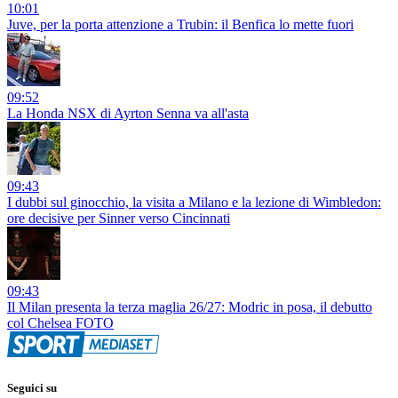
10:01
Juve, per la porta attenzione a Trubin: il Benfica lo mette fuori
09:52
La Honda NSX di Ayrton Senna va all'asta
09:43
I dubbi sul ginocchio, la visita a Milano e la lezione di Wimbledon:
ore decisive per Sinner verso Cincinnati
09:43
Il Milan presenta la terza maglia 26/27: Modric in posa, il debutto
col Chelsea FOTO
Seguici su