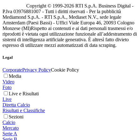
Copyright © 1999-
2026
RTI S.p.A. Business Digital -
P.Iva 03976881007 - Tutti i diritti riservati - Per la pubblicità
Mediamond S.p.A. - RTI S.p.A., Mediaset N.V., sede legale
Amsterdam (Paesi Bassi) - Uffici Viale Europa 46, 20093 Cologno
Monzese (MI)
Rispetto ai contenuti e ai dati personali trasmessi e/o
riprodotti è vietata ogni utilizzazione funzionale all’addestramento di
sistemi di intelligenza artificiale generativa. È altresì fatto divieto
espresso di utilizzare mezzi automatizzati di data scraping.
Legal
Corporate
Privacy Policy
Cookie Policy
Media
Video
Foto
Live e Risultati
Live
Diretta Calcio
Risultati e Classifiche
Sezioni
Calcio
Mercato
Serie A
Serie B