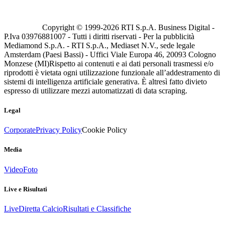
Copyright © 1999-
2026
RTI S.p.A. Business Digital -
P.Iva 03976881007 - Tutti i diritti riservati - Per la pubblicità
Mediamond S.p.A. - RTI S.p.A., Mediaset N.V., sede legale
Amsterdam (Paesi Bassi) - Uffici Viale Europa 46, 20093 Cologno
Monzese (MI)
Rispetto ai contenuti e ai dati personali trasmessi e/o
riprodotti è vietata ogni utilizzazione funzionale all’addestramento di
sistemi di intelligenza artificiale generativa. È altresì fatto divieto
espresso di utilizzare mezzi automatizzati di data scraping.
Legal
Corporate
Privacy Policy
Cookie Policy
Media
Video
Foto
Live e Risultati
Live
Diretta Calcio
Risultati e Classifiche