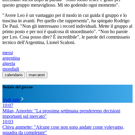
questo gruppo meraviglioso. Mi sto godendo ogni momento".
"Avere Leo è un vantaggio per il modo in cui guida il gruppo e lo
trascina in avanti. Per quello che rappresenta", ha spiegato Rodrigo
De Paul. "Non gli interessano i record individuali. Mette il gruppo al
primo posto e per noi è qualcosa di straordinario". "Non ho parole
per Leo. Cosa posso dire? È incredibile", le parole del commissario
tecnico dell'Argentina, Lionel Scaloni.
messi
argentina
algeria
mondiali
calendario
marcatori
Notizie del giorno
Vedi tutti
10:07
Milan, Amorim: "La prossima settimana prenderemo decisioni
importanti sul mercato"
10:03
Chivu ammette: "Alcune cose non sono andate come volevamo,
squadra da completare"