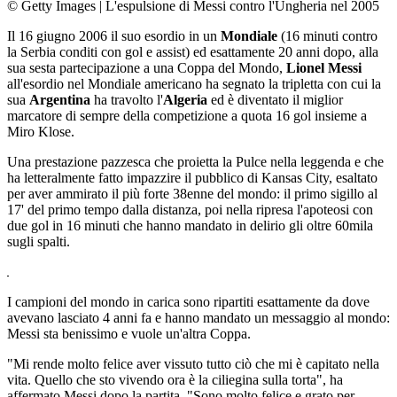
© Getty Images
|
L'espulsione di Messi contro l'Ungheria nel 2005
Il 16 giugno 2006 il suo esordio in un
Mondiale
(16 minuti contro
la Serbia conditi con gol e assist) ed esattamente 20 anni dopo, alla
sua sesta partecipazione a una Coppa del Mondo,
Lionel Messi
all'esordio nel Mondiale americano ha segnato la tripletta con cui la
sua
Argentina
ha travolto l'
Algeria
ed è diventato il miglior
marcatore di sempre della competizione a quota 16 gol insieme a
Miro Klose.
Una prestazione pazzesca che proietta la Pulce nella leggenda e che
ha letteralmente fatto impazzire il pubblico di Kansas City, esaltato
per aver ammirato il più forte 38enne del mondo: il primo sigillo al
17' del primo tempo dalla distanza, poi nella ripresa l'apoteosi con
due gol in 16 minuti che hanno mandato in delirio gli oltre 60mila
sugli spalti.
I campioni del mondo in carica sono ripartiti esattamente da dove
avevano lasciato 4 anni fa e hanno mandato un messaggio al mondo:
Messi sta benissimo e vuole un'altra Coppa.
"Mi rende molto felice aver vissuto tutto ciò che mi è capitato nella
vita. Quello che sto vivendo ora è la ciliegina sulla torta", ha
affermato Messi dopo la partita. "Sono molto felice e grato per