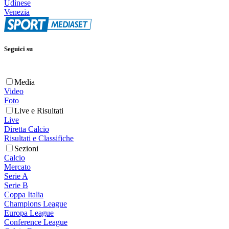
Udinese
Venezia
Seguici su
Media
Video
Foto
Live e Risultati
Live
Diretta Calcio
Risultati e Classifiche
Sezioni
Calcio
Mercato
Serie A
Serie B
Coppa Italia
Champions League
Europa League
Conference League