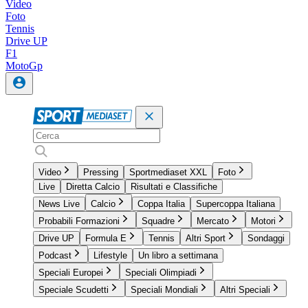
Video
Foto
Tennis
Drive UP
F1
MotoGp
Video
Pressing
Sportmediaset XXL
Foto
Live
Diretta Calcio
Risultati e Classifiche
News Live
Calcio
Coppa Italia
Supercoppa Italiana
Probabili Formazioni
Squadre
Mercato
Motori
Drive UP
Formula E
Tennis
Altri Sport
Sondaggi
Podcast
Lifestyle
Un libro a settimana
Speciali Europei
Speciali Olimpiadi
Speciale Scudetti
Speciali Mondiali
Altri Speciali