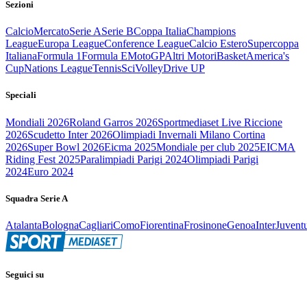
Sezioni
Calcio
Mercato
Serie A
Serie B
Coppa Italia
Champions
League
Europa League
Conference League
Calcio Estero
Supercoppa
Italiana
Formula 1
Formula E
MotoGP
Altri Motori
Basket
America's
Cup
Nations League
Tennis
Sci
Volley
Drive UP
Speciali
Mondiali 2026
Roland Garros 2026
Sportmediaset Live Riccione
2026
Scudetto Inter 2026
Olimpiadi Invernali Milano Cortina
2026
Super Bowl 2026
Eicma 2025
Mondiale per club 2025
EICMA
Riding Fest 2025
Paralimpiadi Parigi 2024
Olimpiadi Parigi
2024
Euro 2024
Squadra Serie A
Atalanta
Bologna
Cagliari
Como
Fiorentina
Frosinone
Genoa
Inter
Juvent
Seguici su