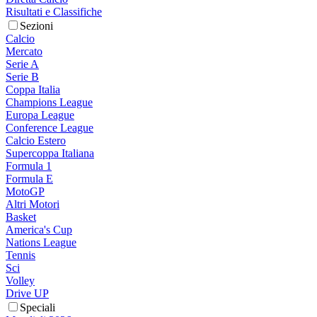
Risultati e Classifiche
Sezioni
Calcio
Mercato
Serie A
Serie B
Coppa Italia
Champions League
Europa League
Conference League
Calcio Estero
Supercoppa Italiana
Formula 1
Formula E
MotoGP
Altri Motori
Basket
America's Cup
Nations League
Tennis
Sci
Volley
Drive UP
Speciali