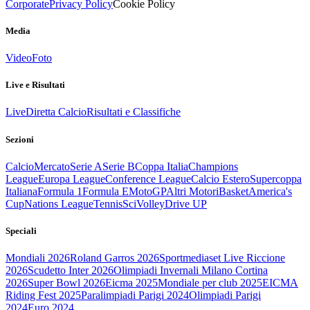
Corporate
Privacy Policy
Cookie Policy
Media
Video
Foto
Live e Risultati
Live
Diretta Calcio
Risultati e Classifiche
Sezioni
Calcio
Mercato
Serie A
Serie B
Coppa Italia
Champions
League
Europa League
Conference League
Calcio Estero
Supercoppa
Italiana
Formula 1
Formula E
MotoGP
Altri Motori
Basket
America's
Cup
Nations League
Tennis
Sci
Volley
Drive UP
Speciali
Mondiali 2026
Roland Garros 2026
Sportmediaset Live Riccione
2026
Scudetto Inter 2026
Olimpiadi Invernali Milano Cortina
2026
Super Bowl 2026
Eicma 2025
Mondiale per club 2025
EICMA
Riding Fest 2025
Paralimpiadi Parigi 2024
Olimpiadi Parigi
2024
Euro 2024