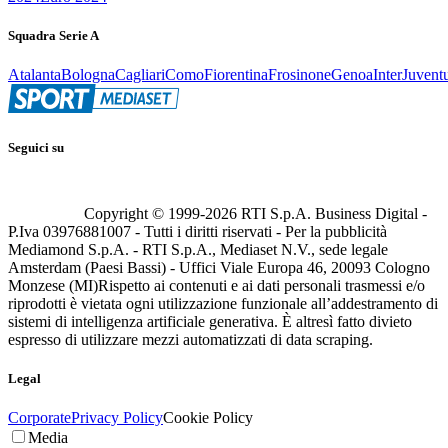
Squadra Serie A
Atalanta
Bologna
Cagliari
Como
Fiorentina
Frosinone
Genoa
Inter
Juvent
Seguici su
Copyright © 1999-
2026
RTI S.p.A. Business Digital -
P.Iva 03976881007 - Tutti i diritti riservati - Per la pubblicità
Mediamond S.p.A. - RTI S.p.A., Mediaset N.V., sede legale
Amsterdam (Paesi Bassi) - Uffici Viale Europa 46, 20093 Cologno
Monzese (MI)
Rispetto ai contenuti e ai dati personali trasmessi e/o
riprodotti è vietata ogni utilizzazione funzionale all’addestramento di
sistemi di intelligenza artificiale generativa. È altresì fatto divieto
espresso di utilizzare mezzi automatizzati di data scraping.
Legal
Corporate
Privacy Policy
Cookie Policy
Media