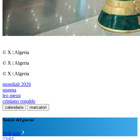
© X
|
Algeria
© X
|
Algeria
© X
|
Algeria
mondiali 2026
spagna
leo messi
cristiano ronaldo
calendario
marcatori
Notizie del giorno
Vedi tutti
23:02