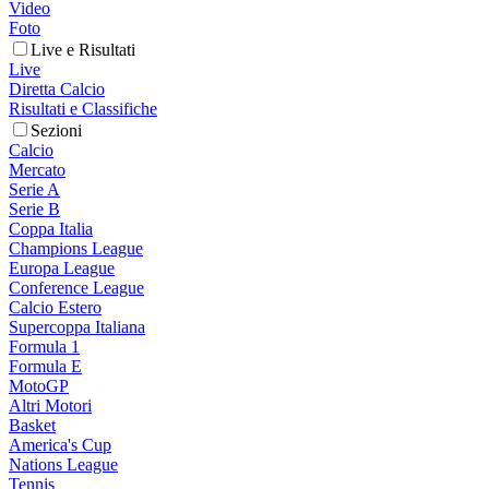
Video
Foto
Live e Risultati
Live
Diretta Calcio
Risultati e Classifiche
Sezioni
Calcio
Mercato
Serie A
Serie B
Coppa Italia
Champions League
Europa League
Conference League
Calcio Estero
Supercoppa Italiana
Formula 1
Formula E
MotoGP
Altri Motori
Basket
America's Cup
Nations League
Tennis