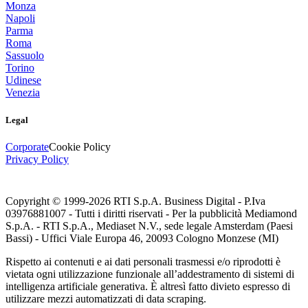
Monza
Napoli
Parma
Roma
Sassuolo
Torino
Udinese
Venezia
Legal
Corporate
Cookie Policy
Privacy Policy
Copyright © 1999-
2026
RTI S.p.A. Business Digital - P.Iva
03976881007 - Tutti i diritti riservati - Per la pubblicità Mediamond
S.p.A. - RTI S.p.A., Mediaset N.V., sede legale Amsterdam (Paesi
Bassi) - Uffici Viale Europa 46, 20093 Cologno Monzese (MI)
Rispetto ai contenuti e ai dati personali trasmessi e/o riprodotti è
vietata ogni utilizzazione funzionale all’addestramento di sistemi di
intelligenza artificiale generativa. È altresì fatto divieto espresso di
utilizzare mezzi automatizzati di data scraping.