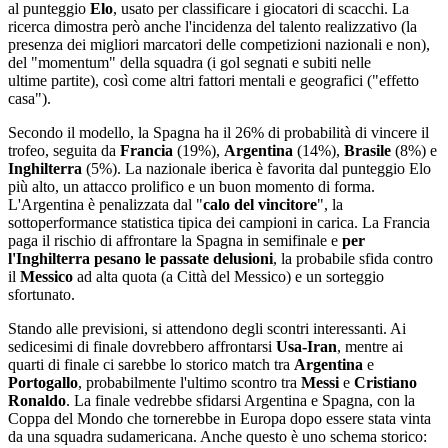
al punteggio
Elo
, usato per classificare i giocatori di scacchi. La
ricerca dimostra però anche l'incidenza del talento realizzativo (la
presenza dei migliori marcatori delle competizioni nazionali e non),
del "momentum" della squadra (i gol segnati e subiti nelle
ultime partite), così come altri fattori mentali e geografici ("effetto
casa").
Secondo il modello, la Spagna ha il 26% di probabilità di vincere il
trofeo, seguita da
Francia
(19%),
Argentina
(14%),
Brasile
(8%) e
Inghilterra
(5%). La nazionale iberica è favorita dal punteggio Elo
più alto, un attacco prolifico e un buon momento di forma.
L'Argentina è penalizzata dal "
calo del vincitore
", la
sottoperformance statistica tipica dei campioni in carica. La Francia
paga il rischio di affrontare la Spagna in semifinale e
per
l'Inghilterra pesano le passate delusioni
, la probabile sfida contro
il
Messico
ad alta quota (a Città del Messico) e un sorteggio
sfortunato.
Stando alle previsioni, si attendono degli scontri interessanti. Ai
sedicesimi di finale dovrebbero affrontarsi
Usa-Iran
, mentre ai
quarti di finale ci sarebbe lo storico match tra
Argentina
e
Portogallo
, probabilmente l'ultimo scontro tra
Messi
e
Cristiano
Ronaldo
. La finale vedrebbe sfidarsi Argentina e Spagna, con la
Coppa del Mondo che tornerebbe in Europa dopo essere stata vinta
da una squadra sudamericana. Anche questo è uno schema storico: