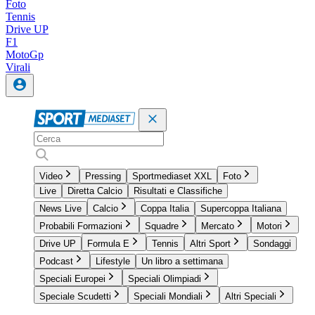
Foto
Tennis
Drive UP
F1
MotoGp
Virali
Video
Pressing
Sportmediaset XXL
Foto
Live
Diretta Calcio
Risultati e Classifiche
News Live
Calcio
Coppa Italia
Supercoppa Italiana
Probabili Formazioni
Squadre
Mercato
Motori
Drive UP
Formula E
Tennis
Altri Sport
Sondaggi
Podcast
Lifestyle
Un libro a settimana
Speciali Europei
Speciali Olimpiadi
Speciale Scudetti
Speciali Mondiali
Altri Speciali