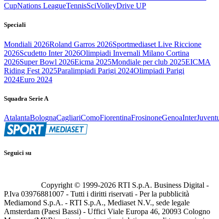
Cup
Nations League
Tennis
Sci
Volley
Drive UP
Speciali
Mondiali 2026
Roland Garros 2026
Sportmediaset Live Riccione
2026
Scudetto Inter 2026
Olimpiadi Invernali Milano Cortina
2026
Super Bowl 2026
Eicma 2025
Mondiale per club 2025
EICMA
Riding Fest 2025
Paralimpiadi Parigi 2024
Olimpiadi Parigi
2024
Euro 2024
Squadra Serie A
Atalanta
Bologna
Cagliari
Como
Fiorentina
Frosinone
Genoa
Inter
Juvent
Seguici su
Copyright © 1999-
2026
RTI S.p.A. Business Digital -
P.Iva 03976881007 - Tutti i diritti riservati - Per la pubblicità
Mediamond S.p.A. - RTI S.p.A., Mediaset N.V., sede legale
Amsterdam (Paesi Bassi) - Uffici Viale Europa 46, 20093 Cologno