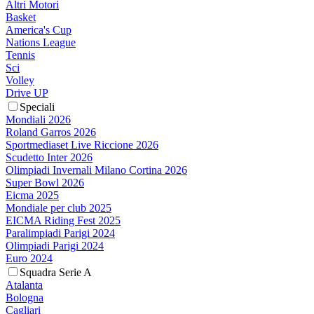
Altri Motori
Basket
America's Cup
Nations League
Tennis
Sci
Volley
Drive UP
Speciali
Mondiali 2026
Roland Garros 2026
Sportmediaset Live Riccione 2026
Scudetto Inter 2026
Olimpiadi Invernali Milano Cortina 2026
Super Bowl 2026
Eicma 2025
Mondiale per club 2025
EICMA Riding Fest 2025
Paralimpiadi Parigi 2024
Olimpiadi Parigi 2024
Euro 2024
Squadra Serie A
Atalanta
Bologna
Cagliari