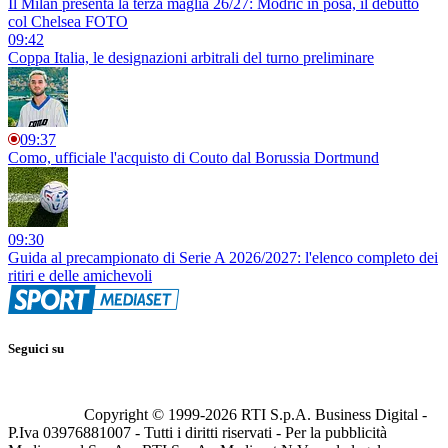
Il Milan presenta la terza maglia 26/27: Modric in posa, il debutto
col Chelsea FOTO
09:42
Coppa Italia, le designazioni arbitrali del turno preliminare
09:37
Como, ufficiale l'acquisto di Couto dal Borussia Dortmund
09:30
Guida al precampionato di Serie A 2026/2027: l'elenco completo dei
ritiri e delle amichevoli
Seguici su
Copyright © 1999-
2026
RTI S.p.A. Business Digital -
P.Iva 03976881007 - Tutti i diritti riservati - Per la pubblicità