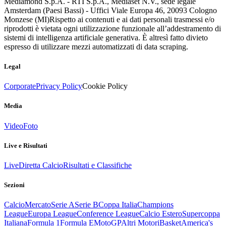
Mediamond S.p.A. - RTI S.p.A., Mediaset N.V., sede legale
Amsterdam (Paesi Bassi) - Uffici Viale Europa 46, 20093 Cologno
Monzese (MI)
Rispetto ai contenuti e ai dati personali trasmessi e/o
riprodotti è vietata ogni utilizzazione funzionale all’addestramento di
sistemi di intelligenza artificiale generativa. È altresì fatto divieto
espresso di utilizzare mezzi automatizzati di data scraping.
Legal
Corporate
Privacy Policy
Cookie Policy
Media
Video
Foto
Live e Risultati
Live
Diretta Calcio
Risultati e Classifiche
Sezioni
Calcio
Mercato
Serie A
Serie B
Coppa Italia
Champions
League
Europa League
Conference League
Calcio Estero
Supercoppa
Italiana
Formula 1
Formula E
MotoGP
Altri Motori
Basket
America's