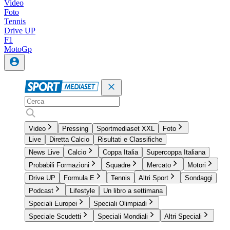
Video
Foto
Tennis
Drive UP
F1
MotoGp
Video
Pressing
Sportmediaset XXL
Foto
Live
Diretta Calcio
Risultati e Classifiche
News Live
Calcio
Coppa Italia
Supercoppa Italiana
Probabili Formazioni
Squadre
Mercato
Motori
Drive UP
Formula E
Tennis
Altri Sport
Sondaggi
Podcast
Lifestyle
Un libro a settimana
Speciali Europei
Speciali Olimpiadi
Speciale Scudetti
Speciali Mondiali
Altri Speciali