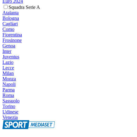
Euro 2024
Squadra Serie A
Atalanta
Bologna
Cagliari
Como
Fiorentina
Frosinone
Genoa
Inter
Juventus
Lazio
Lecce
Milan
Monza
Napoli
Parma
Roma
Sassuolo
Torino
Udinese
Venezia