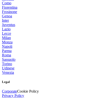
Como
Fiorentina
Frosinone
Genoa
Inter
Juventus
Lazio
Lecce
Milan
Monza
Napoli
Parma
Roma
Sassuolo
Torino
Udinese
Venezia
Legal
Corporate
Cookie Policy
Privacy Policy