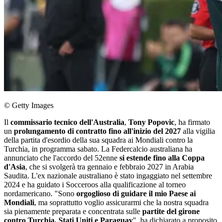
© Getty Images
Il
commissario tecnico dell'Australia
,
Tony Popovic
, ha firmato
un
prolungamento di contratto fino all'inizio del 2027
alla vigilia
della partita d'esordio della sua squadra ai Mondiali contro la
Turchia, in programma sabato. La Federcalcio australiana ha
annunciato che l'accordo del 52enne
si estende fino alla Coppa
d'Asia
, che si svolgerà tra gennaio e febbraio 2027 in Arabia
Saudita. L'ex nazionale australiano è stato ingaggiato nel settembre
2024 e ha guidato i Socceroos alla qualificazione al torneo
nordamericano. "Sono
orgoglioso di guidare il mio Paese ai
Mondiali
, ma soprattutto voglio assicurarmi che la nostra squadra
sia pienamente preparata e concentrata sulle
partite del girone
contro Turchia, Stati Uniti e Paraguay
", ha dichiarato a proposito