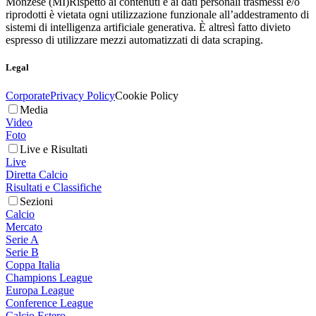
Monzese (MI)
Rispetto ai contenuti e ai dati personali trasmessi e/o
riprodotti è vietata ogni utilizzazione funzionale all’addestramento di
sistemi di intelligenza artificiale generativa. È altresì fatto divieto
espresso di utilizzare mezzi automatizzati di data scraping.
Legal
Corporate
Privacy Policy
Cookie Policy
Media
Video
Foto
Live e Risultati
Live
Diretta Calcio
Risultati e Classifiche
Sezioni
Calcio
Mercato
Serie A
Serie B
Coppa Italia
Champions League
Europa League
Conference League
Calcio Estero