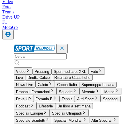
Video
Foto
Tennis
Drive UP
F1
MotoGp
Video
Pressing
Sportmediaset XXL
Foto
Live
Diretta Calcio
Risultati e Classifiche
News Live
Calcio
Coppa Italia
Supercoppa Italiana
Probabili Formazioni
Squadre
Mercato
Motori
Drive UP
Formula E
Tennis
Altri Sport
Sondaggi
Podcast
Lifestyle
Un libro a settimana
Speciali Europei
Speciali Olimpiadi
Speciale Scudetti
Speciali Mondiali
Altri Speciali