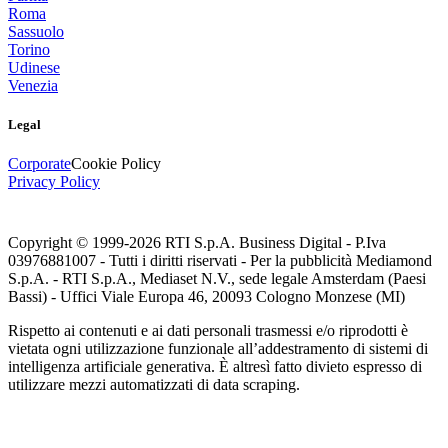
Roma
Sassuolo
Torino
Udinese
Venezia
Legal
Corporate
Cookie Policy
Privacy Policy
Copyright © 1999-
2026
RTI S.p.A. Business Digital - P.Iva
03976881007 - Tutti i diritti riservati - Per la pubblicità Mediamond
S.p.A. - RTI S.p.A., Mediaset N.V., sede legale Amsterdam (Paesi
Bassi) - Uffici Viale Europa 46, 20093 Cologno Monzese (MI)
Rispetto ai contenuti e ai dati personali trasmessi e/o riprodotti è
vietata ogni utilizzazione funzionale all’addestramento di sistemi di
intelligenza artificiale generativa. È altresì fatto divieto espresso di
utilizzare mezzi automatizzati di data scraping.