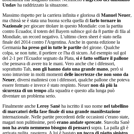
Undav
ha raddrizzato la situazone.
Massimo rispetto per la carriera infinita e gloriosa di
Manuel Neuer
,
ma chissà se è stata una buona scelta quella di
farlo tornare in
Nazionale
per giocare titolare in questo Mondiale: con la partita
contro Ecuador, il totem del Bayern subisce gol da 8 partite di fila al
Mondiale, un record negativo. L'ultimo cleen sheet è stato nella
finale del 2014 contro l'Argentina. Anche in questa edizione la
Germania
ha preso gol in tutte le partite
del girone. Qualche
colpa, se non tutte, il portiere ce l'ha di sicuro. Ad esempio sul gol
del 2-1 per l'Ecuador segnato da Plata,
si è fatto soffiare il pallone
che pensava di avere tra le mani. Vero anche che i difensori,
soprattutto Tah,
non gli hanno dato una grande mano
, però si
sono intraviste in molti momenti
delle incertezze che non sono da
Neuer
, diversi malintesi con i difensori, qualche pallone che poteva
essere fermato e invece è stato respinto. Neuer
non dà più la
sicurezza di un tempo
alla squadra e questo alla lunga può
diventare un problema serio.
Finalmente anche
Leroy Sanè
ha iscritto il suo nome
nel tabellino
di marcatori della fase finale di una grande manifestazione
internazionale. Nelle partite precedenti delle occasioni c'erano state,
magari non pulitissime, però
erano andate sprecate
. Stavolta Sanè
non ha avuto nemmeno bisogno di pensarci
sopra. La palla gli è
arrivata pulita, rasoterra. A lui è bastato
un tocco di piatto sinistro