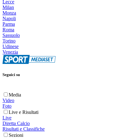
Lecce
Milan
Monza
Napoli
Parma
Roma
Sassuolo
Torino
Udinese
Venezia
Seguici su
Media
Video
Foto
Live e Risultati
Live
Diretta Calcio
Risultati e Classifiche
Sezioni