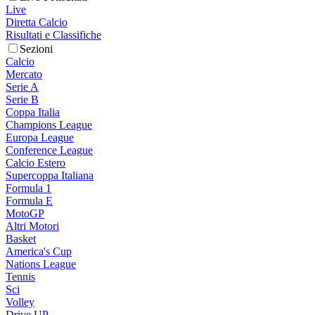
Live
Diretta Calcio
Risultati e Classifiche
Sezioni
Calcio
Mercato
Serie A
Serie B
Coppa Italia
Champions League
Europa League
Conference League
Calcio Estero
Supercoppa Italiana
Formula 1
Formula E
MotoGP
Altri Motori
Basket
America's Cup
Nations League
Tennis
Sci
Volley
Drive UP