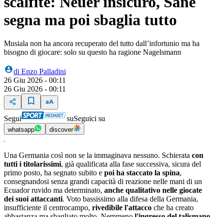
scalfite: Neuer insicuro, Sanè
segna ma poi sbaglia tutto
Musiala non ha ancora recuperato del tutto dall’infortunio ma ha
bisogno di giocare: solo su questo ha ragione Nagelsmann
di
Enzo Palladini
26 Giu 2026 - 00:11
26 Giu 2026 - 00:11
Segui
su
Seguici su
whatsapp
discover
Una Germania così non se la immaginava nessuno. Schierata
con
tutti i titolarissimi
, già qualificata alla fase successiva, sicura del
primo posto, ha segnato subito e
poi ha staccato la spina
,
consegnandosi senza grandi capacità di reazione nelle mani di un
Ecuador ruvido ma determinato,
anche qualitativo nelle giocate
dei suoi attaccanti
. Voto bassissimo alla difesa della Germania,
insufficiente il centrocampo,
rivedibile l'attacco
che ha creato
abbastanza ma sbagliato molto. Nemmeno
l'ingresso del talismano