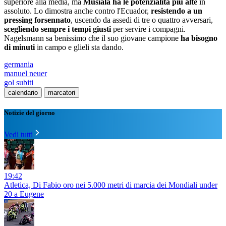
superiore alla media, ma
Musiala ha le potenzialità più alte
in
assoluto. Lo dimostra anche contro l'Ecuador,
resistendo a un
pressing forsennato
, uscendo da assedi di tre o quattro avversari,
scegliendo sempre i tempi giusti
per servire i compagni.
Nagelsmann sa benissimo che il suo giovane campione
ha bisogno
di minuti
in campo e glieli sta dando.
germania
manuel neuer
gol subiti
calendario
marcatori
Notizie del giorno
Vedi tutti
19:42
Atletica, Di Fabio oro nei 5.000 metri di marcia dei Mondiali under
20 a Eugene