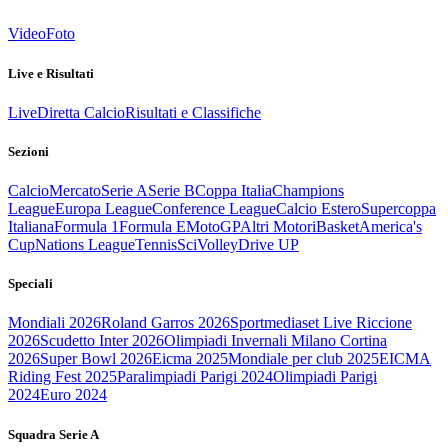
Video
Foto
Live e Risultati
Live
Diretta Calcio
Risultati e Classifiche
Sezioni
Calcio
Mercato
Serie A
Serie B
Coppa Italia
Champions
League
Europa League
Conference League
Calcio Estero
Supercoppa
Italiana
Formula 1
Formula E
MotoGP
Altri Motori
Basket
America's
Cup
Nations League
Tennis
Sci
Volley
Drive UP
Speciali
Mondiali 2026
Roland Garros 2026
Sportmediaset Live Riccione
2026
Scudetto Inter 2026
Olimpiadi Invernali Milano Cortina
2026
Super Bowl 2026
Eicma 2025
Mondiale per club 2025
EICMA
Riding Fest 2025
Paralimpiadi Parigi 2024
Olimpiadi Parigi
2024
Euro 2024
Squadra Serie A