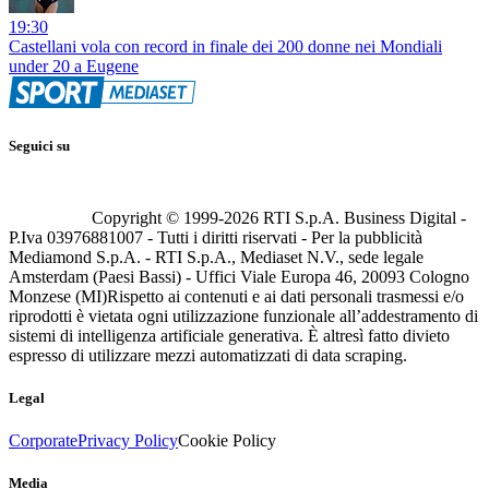
19:30
Castellani vola con record in finale dei 200 donne nei Mondiali
under 20 a Eugene
Seguici su
Copyright © 1999-
2026
RTI S.p.A. Business Digital -
P.Iva 03976881007 - Tutti i diritti riservati - Per la pubblicità
Mediamond S.p.A. - RTI S.p.A., Mediaset N.V., sede legale
Amsterdam (Paesi Bassi) - Uffici Viale Europa 46, 20093 Cologno
Monzese (MI)
Rispetto ai contenuti e ai dati personali trasmessi e/o
riprodotti è vietata ogni utilizzazione funzionale all’addestramento di
sistemi di intelligenza artificiale generativa. È altresì fatto divieto
espresso di utilizzare mezzi automatizzati di data scraping.
Legal
Corporate
Privacy Policy
Cookie Policy
Media