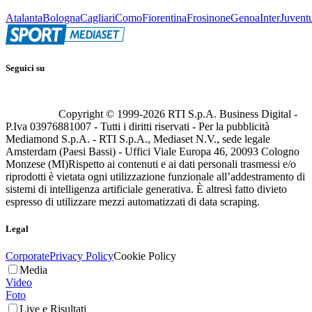
Atalanta
Bologna
Cagliari
Como
Fiorentina
Frosinone
Genoa
Inter
Juvent
Seguici su
Copyright © 1999-
2026
RTI S.p.A. Business Digital -
P.Iva 03976881007 - Tutti i diritti riservati - Per la pubblicità
Mediamond S.p.A. - RTI S.p.A., Mediaset N.V., sede legale
Amsterdam (Paesi Bassi) - Uffici Viale Europa 46, 20093 Cologno
Monzese (MI)
Rispetto ai contenuti e ai dati personali trasmessi e/o
riprodotti è vietata ogni utilizzazione funzionale all’addestramento di
sistemi di intelligenza artificiale generativa. È altresì fatto divieto
espresso di utilizzare mezzi automatizzati di data scraping.
Legal
Corporate
Privacy Policy
Cookie Policy
Media
Video
Foto
Live e Risultati