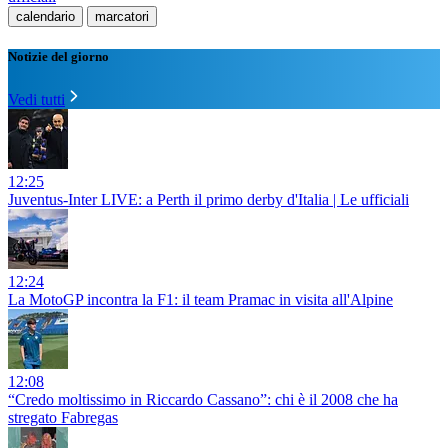
calendario
marcatori
Notizie del giorno
Vedi tutti
12:25
Juventus-Inter LIVE: a Perth il primo derby d'Italia | Le ufficiali
12:24
La MotoGP incontra la F1: il team Pramac in visita all'Alpine
12:08
“Credo moltissimo in Riccardo Cassano”: chi è il 2008 che ha
stregato Fabregas