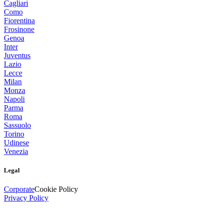
Cagliari
Como
Fiorentina
Frosinone
Genoa
Inter
Juventus
Lazio
Lecce
Milan
Monza
Napoli
Parma
Roma
Sassuolo
Torino
Udinese
Venezia
Legal
Corporate
Cookie Policy
Privacy Policy