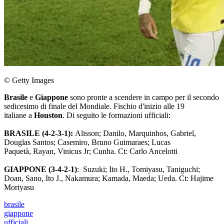
© Getty Images
Brasile
e
Giappone
sono pronte a scendere in campo per il secondo
sedicesimo di finale del Mondiale. Fischio d'inizio alle 19
italiane a
Houston
. Di seguito le formazioni ufficiali:
BRASILE (4-2-3-1):
Alisson; Danilo, Marquinhos, Gabriel,
Douglas Santos; Casemiro, Bruno Guimaraes; Lucas
Paquetà, Rayan, Vinicus Jr; Cunha. Ct: Carlo Ancelotti
GIAPPONE
(3-4-2-1)
: Suzuki; Ito H., Tomiyasu, Taniguchi;
Doan, Sano, Ito J., Nakamura; Kamada, Maeda; Ueda. Ct: Hajime
Moriyasu
brasile
giappone
ufficiali