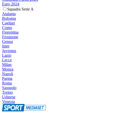
Euro 2024
Squadra Serie A
Atalanta
Bologna
Cagliari
Como
Fiorentina
Frosinone
Genoa
Inter
Juventus
Lazio
Lecce
Milan
Monza
Napoli
Parma
Roma
Sassuolo
Torino
Udinese
Venezia