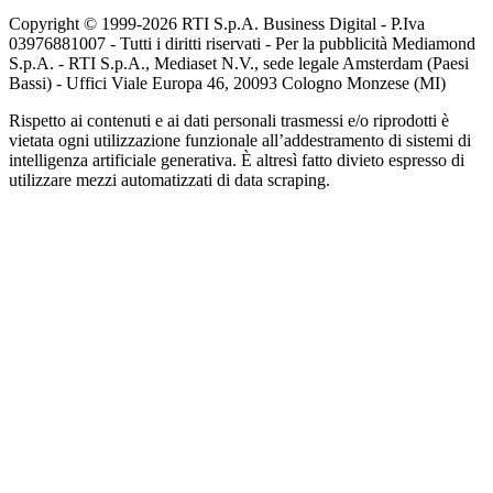
Copyright © 1999-
2026
RTI S.p.A. Business Digital - P.Iva
03976881007 - Tutti i diritti riservati - Per la pubblicità Mediamond
S.p.A. - RTI S.p.A., Mediaset N.V., sede legale Amsterdam (Paesi
Bassi) - Uffici Viale Europa 46, 20093 Cologno Monzese (MI)
Rispetto ai contenuti e ai dati personali trasmessi e/o riprodotti è
vietata ogni utilizzazione funzionale all’addestramento di sistemi di
intelligenza artificiale generativa. È altresì fatto divieto espresso di
utilizzare mezzi automatizzati di data scraping.