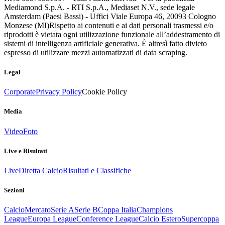
Mediamond S.p.A. - RTI S.p.A., Mediaset N.V., sede legale
Amsterdam (Paesi Bassi) - Uffici Viale Europa 46, 20093 Cologno
Monzese (MI)
Rispetto ai contenuti e ai dati personali trasmessi e/o
riprodotti è vietata ogni utilizzazione funzionale all’addestramento di
sistemi di intelligenza artificiale generativa. È altresì fatto divieto
espresso di utilizzare mezzi automatizzati di data scraping.
Legal
Corporate
Privacy Policy
Cookie Policy
Media
Video
Foto
Live e Risultati
Live
Diretta Calcio
Risultati e Classifiche
Sezioni
Calcio
Mercato
Serie A
Serie B
Coppa Italia
Champions
League
Europa League
Conference League
Calcio Estero
Supercoppa