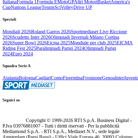
Italiana
Formula 1
Formula E
MotoGP
Altri Motori
Basket
America's
Cup
Nations League
Tennis
Sci
Volley
Drive UP
Speciali
Mondiali 2026
Roland Garros 2026
Sportmediaset Live Riccione
2026
Scudetto Inter 2026
Olimpiadi Invernali Milano Cortina
2026
Super Bowl 2026
Eicma 2025
Mondiale per club 2025
EICMA
Riding Fest 2025
Paralimpiadi Parigi 2024
Olimpiadi Parigi
2024
Euro 2024
Squadra Serie A
Atalanta
Bologna
Cagliari
Como
Fiorentina
Frosinone
Genoa
Inter
Juvent
Seguici su
Copyright © 1999-
2026
RTI S.p.A. Business Digital -
P.Iva 03976881007 - Tutti i diritti riservati - Per la pubblicità
Mediamond S.p.A. - RTI S.p.A., Mediaset N.V., sede legale
Amsterdam (Paesi Bassi) - Uffici Viale Europa 46, 20093 Cologno