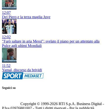
12:07
Del Piero e la terza maglia Juve
12:02
"Farò saltare in aria Messi": svelato il piano per un attentato alla
Pulce agli ultimi Mondiali
11:52
Yamal, discorso da brividi
Seguici su
Copyright © 1999-
2026
RTI S.p.A. Business Digital -
P.Iva 03976881007 - Tutti i diritti riservati - Per la pubblicità