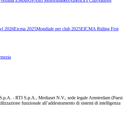
Formula E
MotoGP
Altri Motori
Basket
America's Cup
Nations
wl 2026
Eicma 2025
Mondiale per club 2025
EICMA Riding Fest
enezia
d S.p.A. - RTI S.p.A., Mediaset N.V., sede legale Amsterdam (Paesi
utilizzazione funzionale all’addestramento di sistemi di intelligenza