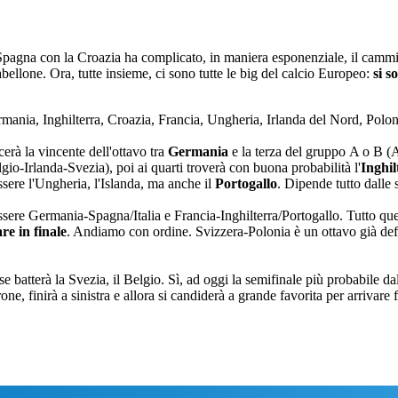
la Spagna con la Croazia ha complicato, in maniera esponenziale, il camm
abellone. Ora, tutte insieme, ci sono tutte le big del calcio Europeo:
si s
rmania, Inghilterra, Croazia, Francia, Ungheria, Irlanda del Nord, Polon
cerà la vincente dell'ottavo tra
Germania
e la terza del gruppo A o B 
gio-Irlanda-Svezia), poi ai quarti troverà con buona probabilità l'
Inghil
ssere l'Ungheria, l'Islanda, ma anche il
Portogallo
. Dipende tutto dalle 
ere Germania-Spagna/Italia e Francia-Inghilterra/Portogallo. Tutto questo
re in finale
. Andiamo con ordine. Svizzera-Polonia è un ottavo già defini
 batterà la Svezia, il Belgio. Sì, ad oggi la semifinale più probabile dall
ne, finirà a sinistra e allora si candiderà a grande favorita per arrivare 