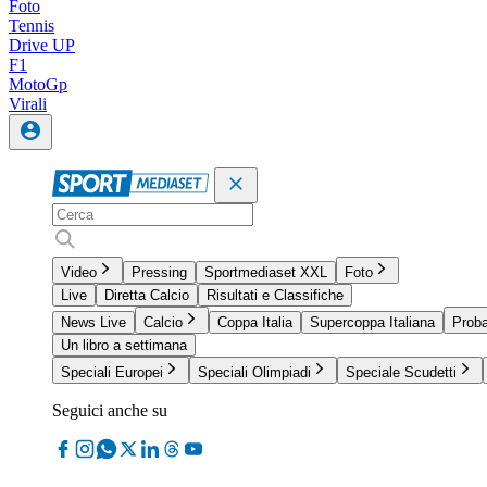
Foto
Tennis
Drive UP
F1
MotoGp
Virali
Video
Pressing
Sportmediaset XXL
Foto
Live
Diretta Calcio
Risultati e Classifiche
News Live
Calcio
Coppa Italia
Supercoppa Italiana
Proba
Un libro a settimana
Speciali Europei
Speciali Olimpiadi
Speciale Scudetti
Seguici anche su