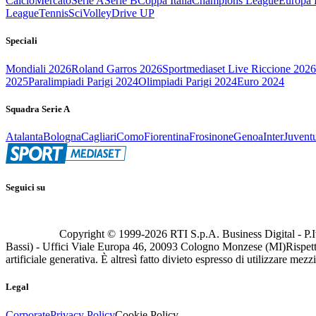
Calcio
Mercato
Serie A
Serie B
Coppa Italia
Champions League
Europa 
League
Tennis
Sci
Volley
Drive UP
Speciali
Mondiali 2026
Roland Garros 2026
Sportmediaset Live Riccione 2026
2025
Paralimpiadi Parigi 2024
Olimpiadi Parigi 2024
Euro 2024
Squadra Serie A
Atalanta
Bologna
Cagliari
Como
Fiorentina
Frosinone
Genoa
Inter
Juvent
Seguici su
Copyright © 1999-
2026
RTI S.p.A. Business Digital - P.I
Bassi) - Uffici Viale Europa 46, 20093 Cologno Monzese (MI)
Rispett
artificiale generativa. È altresì fatto divieto espresso di utilizzare mez
Legal
Corporate
Privacy Policy
Cookie Policy