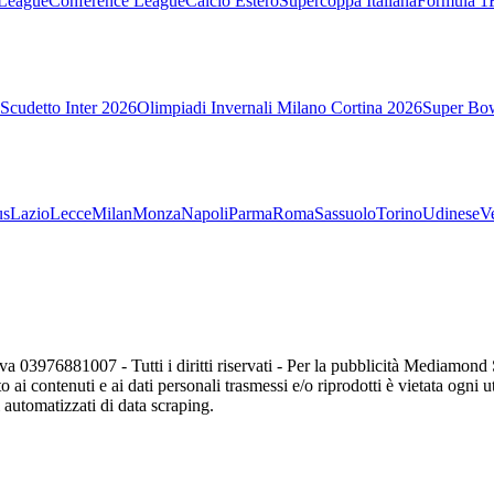
League
Conference League
Calcio Estero
Supercoppa Italiana
Formula 1
Scudetto Inter 2026
Olimpiadi Invernali Milano Cortina 2026
Super Bo
us
Lazio
Lecce
Milan
Monza
Napoli
Parma
Roma
Sassuolo
Torino
Udinese
V
va 03976881007 - Tutti i diritti riservati - Per la pubblicità Mediamon
o ai contenuti e ai dati personali trasmessi e/o riprodotti è vietata ogni 
zi automatizzati di data scraping.