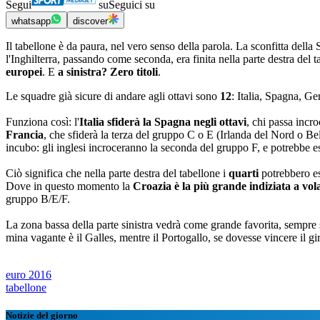
Segui
su
Seguici su
whatsapp
discover
Il tabellone è da paura, nel vero senso della parola. La sconfitta del
l'Inghilterra, passando come seconda, era finita nella parte destra del t
europei
. E
a sinistra? Zero titoli
.
Le squadre già sicure di andare agli ottavi sono
12
: Italia, Spagna, Ge
Funziona così: l'
Italia sfiderà la Spagna negli ottavi
, chi passa incro
Francia
, che sfiderà la terza del gruppo C o E (Irlanda del Nord o Bel
incubo: gli inglesi incroceranno la seconda del gruppo F, e potrebbe e
Ciò significa che nella parte destra del tabellone i
quarti
potrebbero ess
Dove in questo momento la
Croazia è la più grande indiziata a vola
gruppo B/E/F.
La zona bassa della parte sinistra vedrà come grande favorita, sempre se
mina vagante è il Galles, mentre il Portogallo, se dovesse vincere il giro
euro 2016
tabellone
Notizie del giorno