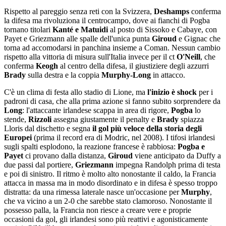
Rispetto al pareggio senza reti con la Svizzera,
Deshamps
conferma
la difesa ma rivoluziona il centrocampo, dove ai fianchi di Pogba
tornano titolari
Kanté e Matuidi
al posto di Sissoko e Cabaye, con
Payet e Griezmann alle spalle dell'unica punta
Giroud
e Gignac che
torna ad accomodarsi in panchina insieme a Coman. Nessun cambio
rispetto alla vittoria di misura sull'Italia invece per il ct
O'Neill
, che
conferma
Keogh
al centro della difesa, il giustiziere degli azzurri
Brady
sulla destra e la coppia
Murphy-Long
in attacco.
C'è un clima di festa allo stadio di Lione, ma
l'inizio è shock
per i
padroni di casa, che alla prima azione si fanno subito sorprendere da
Long
: l'attaccante irlandese scappa in area di rigore,
Pogba
lo
stende,
Rizzoli
assegna giustamente il penalty e
Brady
spiazza
Lloris dal dischetto e segna
il gol più veloce della storia degli
Europei
(prima il record era di Modric, nel 2008). I tifosi irlandesi
sugli spalti esplodono, la reazione francese è rabbiosa:
Pogba e
Payet
ci provano dalla distanza,
Giroud
viene anticipato da Duffy a
due passi dal portiere,
Griezmann
impegna Randolph prima di testa
e poi di sinistro. Il ritmo è molto alto nonostante il caldo, la Francia
attacca in massa ma in modo disordinato e in difesa è spesso troppo
distratta: da una rimessa laterale nasce un'occasione per
Murphy
,
che va vicino a un 2-0 che sarebbe stato clamoroso. Nonostante il
possesso palla, la Francia non riesce a creare vere e proprie
occasioni da gol, gli irlandesi sono più reattivi e agonisticamente