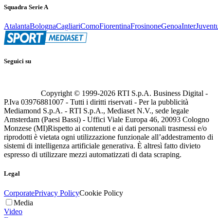
Squadra Serie A
Atalanta
Bologna
Cagliari
Como
Fiorentina
Frosinone
Genoa
Inter
Juvent
Seguici su
Copyright © 1999-
2026
RTI S.p.A. Business Digital -
P.Iva 03976881007 - Tutti i diritti riservati - Per la pubblicità
Mediamond S.p.A. - RTI S.p.A., Mediaset N.V., sede legale
Amsterdam (Paesi Bassi) - Uffici Viale Europa 46, 20093 Cologno
Monzese (MI)
Rispetto ai contenuti e ai dati personali trasmessi e/o
riprodotti è vietata ogni utilizzazione funzionale all’addestramento di
sistemi di intelligenza artificiale generativa. È altresì fatto divieto
espresso di utilizzare mezzi automatizzati di data scraping.
Legal
Corporate
Privacy Policy
Cookie Policy
Media
Video