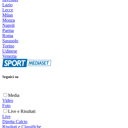
Lazio
Lecce
Milan
Monza
Napoli
Parma
Roma
Sassuolo
Torino
Udinese
Venezia
Seguici su
Media
Video
Foto
Live e Risultati
Live
Diretta Calcio
Risultati e Classifiche