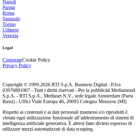
Napoli
Parma
Roma
Sassuolo
Torino
Udinese
Venezia
Legal
Corporate
Cookie Policy
Privacy Policy
Copyright © 1999-
2026
RTI S.p.A. Business Digital - P.Iva
03976881007 - Tutti i diritti riservati - Per la pubblicità Mediamond
S.p.A. - RTI S.p.A., Mediaset N.V., sede legale Amsterdam (Paesi
Bassi) - Uffici Viale Europa 46, 20093 Cologno Monzese (MI)
Rispetto ai contenuti e ai dati personali trasmessi e/o riprodotti è
vietata ogni utilizzazione funzionale all’addestramento di sistemi di
intelligenza artificiale generativa. È altresì fatto divieto espresso di
utilizzare mezzi automatizzati di data scraping.