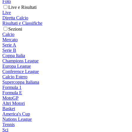
Foto
Live e Risultati
Live
Diretta Calcio
Risultati e Classifiche
Sezioni
Calcio
Mercato
Serie A
Serie B
Coppa Italia
Champions League
Europa League
Conference League
Calcio Estero
Supercoppa Italiana
Formula 1
Formula E
MotoGP
Altri Motori
Basket
America's Cup
Nations League
Tennis
Sci