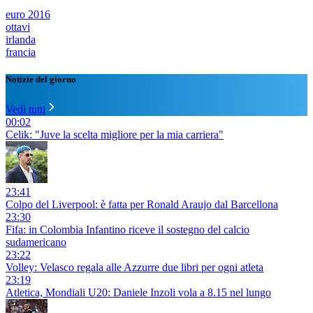
euro 2016
ottavi
irlanda
francia
Notizie del giorno
Vedi tutti
00:02
Celik: "Juve la scelta migliore per la mia carriera"
23:41
Colpo del Liverpool: è fatta per Ronald Araujo dal Barcellona
23:30
Fifa: in Colombia Infantino riceve il sostegno del calcio
sudamericano
23:22
Volley: Velasco regala alle Azzurre due libri per ogni atleta
23:19
Atletica, Mondiali U20: Daniele Inzoli vola a 8.15 nel lungo