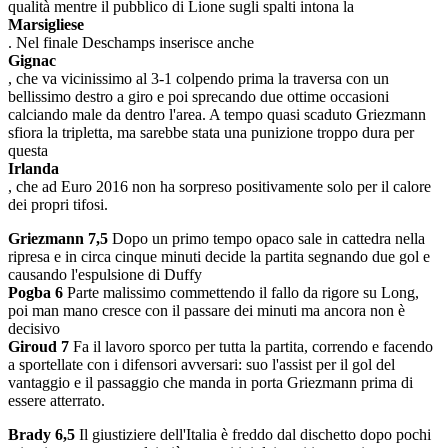
qualità mentre il pubblico di Lione sugli spalti intona la
Marsigliese
. Nel finale Deschamps inserisce anche
Gignac
, che va vicinissimo al 3-1 colpendo prima la traversa con un
bellissimo destro a giro e poi sprecando due ottime occasioni
calciando male da dentro l'area. A tempo quasi scaduto Griezmann
sfiora la tripletta, ma sarebbe stata una punizione troppo dura per
questa
Irlanda
, che ad Euro 2016 non ha sorpreso positivamente solo per il calore
dei propri tifosi.
Griezmann 7,5
Dopo un primo tempo opaco sale in cattedra nella
ripresa e in circa cinque minuti decide la partita segnando due gol e
causando l'espulsione di Duffy
Pogba 6
Parte malissimo commettendo il fallo da rigore su Long,
poi man mano cresce con il passare dei minuti ma ancora non è
decisivo
Giroud 7
Fa il lavoro sporco per tutta la partita, correndo e facendo
a sportellate con i difensori avversari: suo l'assist per il gol del
vantaggio e il passaggio che manda in porta Griezmann prima di
essere atterrato.
Brady 6,5
Il giustiziere dell'Italia è freddo dal dischetto dopo pochi