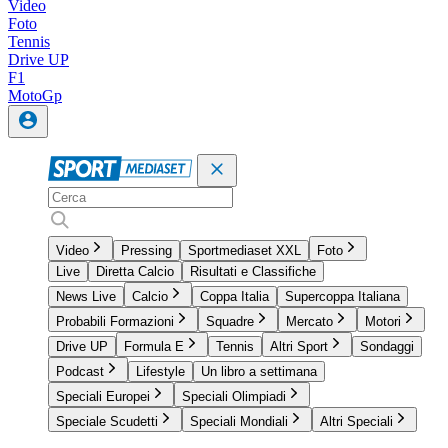
Video
Foto
Tennis
Drive UP
F1
MotoGp
Video
Pressing
Sportmediaset XXL
Foto
Live
Diretta Calcio
Risultati e Classifiche
News Live
Calcio
Coppa Italia
Supercoppa Italiana
Probabili Formazioni
Squadre
Mercato
Motori
Drive UP
Formula E
Tennis
Altri Sport
Sondaggi
Podcast
Lifestyle
Un libro a settimana
Speciali Europei
Speciali Olimpiadi
Speciale Scudetti
Speciali Mondiali
Altri Speciali