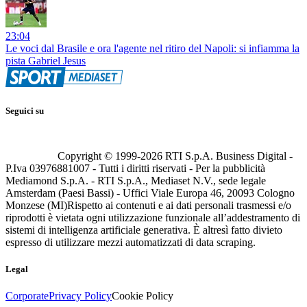
23:04
Le voci dal Brasile e ora l'agente nel ritiro del Napoli: si infiamma la
pista Gabriel Jesus
Seguici su
Copyright © 1999-
2026
RTI S.p.A. Business Digital -
P.Iva 03976881007 - Tutti i diritti riservati - Per la pubblicità
Mediamond S.p.A. - RTI S.p.A., Mediaset N.V., sede legale
Amsterdam (Paesi Bassi) - Uffici Viale Europa 46, 20093 Cologno
Monzese (MI)
Rispetto ai contenuti e ai dati personali trasmessi e/o
riprodotti è vietata ogni utilizzazione funzionale all’addestramento di
sistemi di intelligenza artificiale generativa. È altresì fatto divieto
espresso di utilizzare mezzi automatizzati di data scraping.
Legal
Corporate
Privacy Policy
Cookie Policy