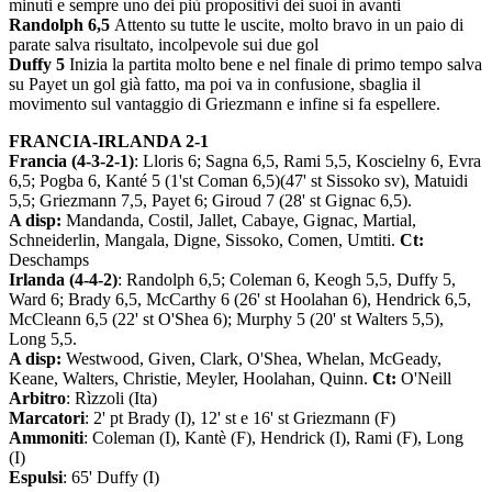
minuti e sempre uno dei più propositivi dei suoi in avanti
Randolph 6,5
Attento su tutte le uscite, molto bravo in un paio di
parate salva risultato, incolpevole sui due gol
Duffy 5
Inizia la partita molto bene e nel finale di primo tempo salva
su Payet un gol già fatto, ma poi va in confusione, sbaglia il
movimento sul vantaggio di Griezmann e infine si fa espellere.
FRANCIA-IRLANDA 2-1
Francia (4-3-2-1)
: Lloris 6; Sagna 6,5, Rami 5,5, Koscielny 6, Evra
6,5; Pogba 6, Kanté 5 (1'st Coman 6,5)(47' st Sissoko sv), Matuidi
5,5; Griezmann 7,5, Payet 6; Giroud 7 (28' st Gignac 6,5).
A disp:
Mandanda, Costil, Jallet, Cabaye, Gignac, Martial,
Schneiderlin, Mangala, Digne, Sissoko, Comen, Umtiti.
Ct:
Deschamps
Irlanda (4-4-2)
: Randolph 6,5; Coleman 6, Keogh 5,5, Duffy 5,
Ward 6; Brady 6,5, McCarthy 6 (26' st Hoolahan 6), Hendrick 6,5,
McCleann 6,5 (22' st O'Shea 6); Murphy 5 (20' st Walters 5,5),
Long 5,5.
A disp:
Westwood, Given, Clark, O'Shea, Whelan, McGeady,
Keane, Walters, Christie, Meyler, Hoolahan, Quinn.
Ct:
O'Neill
Arbitro
: Rìzzoli (Ita)
Marcatori
: 2' pt Brady (I), 12' st e 16' st Griezmann (F)
Ammoniti
: Coleman (I), Kantè (F), Hendrick (I), Rami (F), Long
(I)
Espulsi
: 65' Duffy (I)