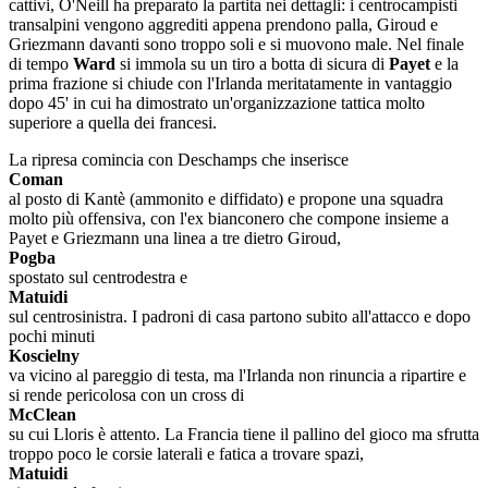
cattivi, O'Neill ha preparato la partita nei dettagli: i centrocampisti
transalpini vengono aggrediti appena prendono palla, Giroud e
Griezmann davanti sono troppo soli e si muovono male. Nel finale
di tempo
Ward
si immola su un tiro a botta di sicura di
Payet
e la
prima frazione si chiude con l'Irlanda meritatamente in vantaggio
dopo 45' in cui ha dimostrato un'organizzazione tattica molto
superiore a quella dei francesi.
La ripresa comincia con Deschamps che inserisce
Coman
al posto di Kantè (ammonito e diffidato) e propone una squadra
molto più offensiva, con l'ex bianconero che compone insieme a
Payet e Griezmann una linea a tre dietro Giroud,
Pogba
spostato sul centrodestra e
Matuidi
sul centrosinistra. I padroni di casa partono subito all'attacco e dopo
pochi minuti
Koscielny
va vicino al pareggio di testa, ma l'Irlanda non rinuncia a ripartire e
si rende pericolosa con un cross di
McClean
su cui Lloris è attento. La Francia tiene il pallino del gioco ma sfrutta
troppo poco le corsie laterali e fatica a trovare spazi,
Matuidi