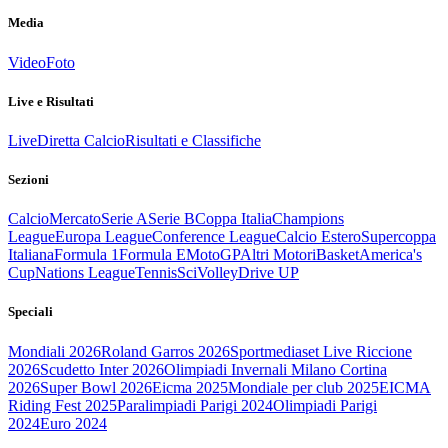
Media
Video
Foto
Live e Risultati
Live
Diretta Calcio
Risultati e Classifiche
Sezioni
Calcio
Mercato
Serie A
Serie B
Coppa Italia
Champions
League
Europa League
Conference League
Calcio Estero
Supercoppa
Italiana
Formula 1
Formula E
MotoGP
Altri Motori
Basket
America's
Cup
Nations League
Tennis
Sci
Volley
Drive UP
Speciali
Mondiali 2026
Roland Garros 2026
Sportmediaset Live Riccione
2026
Scudetto Inter 2026
Olimpiadi Invernali Milano Cortina
2026
Super Bowl 2026
Eicma 2025
Mondiale per club 2025
EICMA
Riding Fest 2025
Paralimpiadi Parigi 2024
Olimpiadi Parigi
2024
Euro 2024