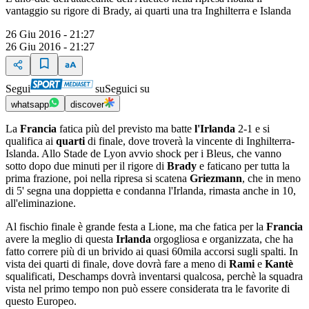
vantaggio su rigore di Brady, ai quarti una tra Inghilterra e Islanda
26 Giu 2016 - 21:27
26 Giu 2016 - 21:27
Segui
su
Seguici su
whatsapp
discover
La
Francia
fatica più del previsto ma batte
l'Irlanda
2-1 e si
qualifica ai
quarti
di finale, dove troverà la vincente di Inghilterra-
Islanda. Allo Stade de Lyon avvio shock per i Bleus, che vanno
sotto dopo due minuti per il rigore di
Brady
e faticano per tutta la
prima frazione, poi nella ripresa si scatena
Griezmann
, che in meno
di 5' segna una doppietta e condanna l'Irlanda, rimasta anche in 10,
all'eliminazione.
Al fischio finale è grande festa a Lione, ma che fatica per la
Francia
avere la meglio di questa
Irlanda
orgogliosa e organizzata, che ha
fatto correre più di un brivido ai quasi 60mila accorsi sugli spalti. In
vista dei quarti di finale, dove dovrà fare a meno di
Rami
e
Kantè
squalificati, Deschamps dovrà inventarsi qualcosa, perchè la squadra
vista nel primo tempo non può essere considerata tra le favorite di
questo Europeo.