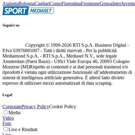
Atalanta
Bologna
Cagliari
Como
Fiorentina
Frosinone
Genoa
Inter
Juvent
Seguici su
Copyright © 1999-
2026
RTI S.p.A. Business Digital -
P.Iva 03976881007 - Tutti i diritti riservati - Per la pubblicità
Mediamond S.p.A. - RTI S.p.A., Mediaset N.V., sede legale
Amsterdam (Paesi Bassi) - Uffici Viale Europa 46, 20093 Cologno
Monzese (MI)
Rispetto ai contenuti e ai dati personali trasmessi e/o
riprodotti è vietata ogni utilizzazione funzionale all’addestramento di
sistemi di intelligenza artificiale generativa. È altresì fatto divieto
espresso di utilizzare mezzi automatizzati di data scraping.
Legal
Corporate
Privacy Policy
Cookie Policy
Media
Video
Foto
Live e Risultati
Live