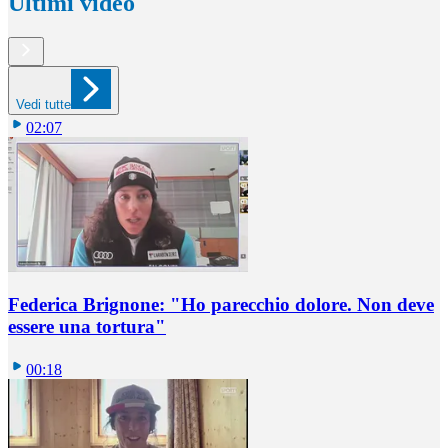
Ultimi video
Vedi tutte
02:07
Federica Brignone: "Ho parecchio dolore. Non deve
essere una tortura"
00:18