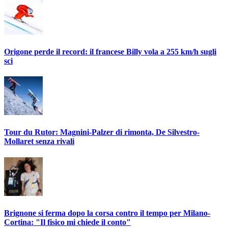
Origone perde il record: il francese Billy vola a 255 km/h sugli
sci
Tour du Rutor: Magnini-Palzer di rimonta, De Silvestro-
Mollaret senza rivali
Brignone si ferma dopo la corsa contro il tempo per Milano-
Cortina: "Il fisico mi chiede il conto"