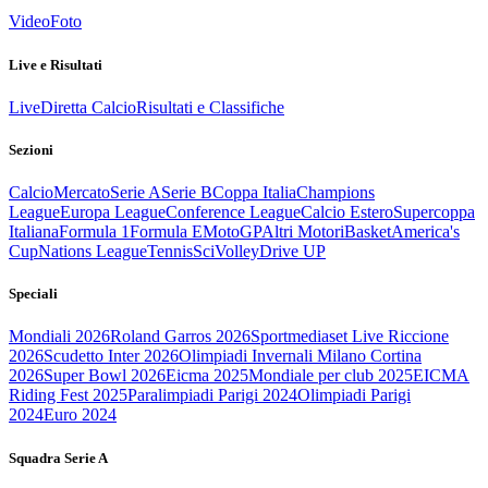
Video
Foto
Live e Risultati
Live
Diretta Calcio
Risultati e Classifiche
Sezioni
Calcio
Mercato
Serie A
Serie B
Coppa Italia
Champions
League
Europa League
Conference League
Calcio Estero
Supercoppa
Italiana
Formula 1
Formula E
MotoGP
Altri Motori
Basket
America's
Cup
Nations League
Tennis
Sci
Volley
Drive UP
Speciali
Mondiali 2026
Roland Garros 2026
Sportmediaset Live Riccione
2026
Scudetto Inter 2026
Olimpiadi Invernali Milano Cortina
2026
Super Bowl 2026
Eicma 2025
Mondiale per club 2025
EICMA
Riding Fest 2025
Paralimpiadi Parigi 2024
Olimpiadi Parigi
2024
Euro 2024
Squadra Serie A