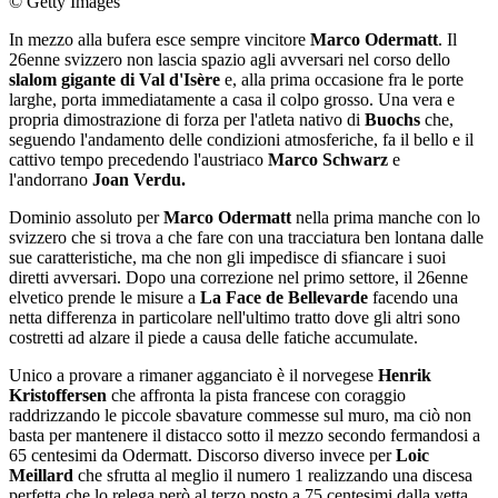
© Getty Images
In mezzo alla bufera esce sempre vincitore
Marco Odermatt
. Il
26enne svizzero non lascia spazio agli avversari nel corso dello
slalom gigante di Val d'Isère
e, alla prima occasione fra le porte
larghe, porta immediatamente a casa il colpo grosso. Una vera e
propria dimostrazione di forza per l'atleta nativo di
Buochs
che,
seguendo l'andamento delle condizioni atmosferiche, fa il bello e il
cattivo tempo precedendo l'austriaco
Marco Schwarz
e
l'andorrano
Joan Verdu.
Dominio assoluto per
Marco Odermatt
nella prima manche con lo
svizzero che si trova a che fare con una tracciatura ben lontana dalle
sue caratteristiche, ma che non gli impedisce di sfiancare i suoi
diretti avversari. Dopo una correzione nel primo settore, il 26enne
elvetico prende le misure a
La Face de Bellevarde
facendo una
netta differenza in particolare nell'ultimo tratto dove gli altri sono
costretti ad alzare il piede a causa delle fatiche accumulate.
Unico a provare a rimaner agganciato è il norvegese
Henrik
Kristoffersen
che affronta la pista francese con coraggio
raddrizzando le piccole sbavature commesse sul muro, ma ciò non
basta per mantenere il distacco sotto il mezzo secondo fermandosi a
65 centesimi da Odermatt. Discorso diverso invece per
Loic
Meillard
che sfrutta al meglio il numero 1 realizzando una discesa
perfetta che lo relega però al terzo posto a 75 centesimi dalla vetta