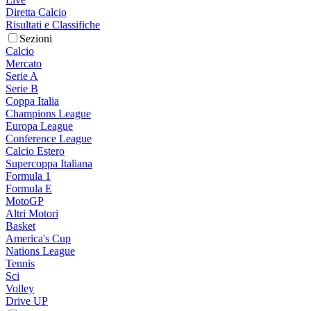
Diretta Calcio
Risultati e Classifiche
Sezioni
Calcio
Mercato
Serie A
Serie B
Coppa Italia
Champions League
Europa League
Conference League
Calcio Estero
Supercoppa Italiana
Formula 1
Formula E
MotoGP
Altri Motori
Basket
America's Cup
Nations League
Tennis
Sci
Volley
Drive UP