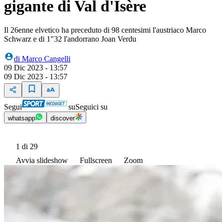
gigante di Val d'Isère
Il 26enne elvetico ha preceduto di 98 centesimi l'austriaco Marco
Schwarz e di 1"32 l'andorrano Joan Verdu
di
Marco Cangelli
09 Dic 2023 - 13:57
09 Dic 2023 - 13:57
Segui
su
Seguici su
whatsapp
discover
1
di 29
Avvia slideshow
Fullscreen
Zoom