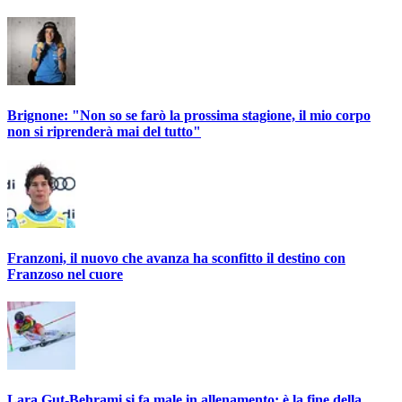
Brignone: "Non so se farò la prossima stagione, il mio corpo
non si riprenderà mai del tutto"
Franzoni, il nuovo che avanza ha sconfitto il destino con
Franzoso nel cuore
Lara Gut-Behrami si fa male in allenamento: è la fine della