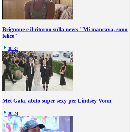
Brignone e il ritorno sulla neve: "Mi mancava, sono
felice"
00:37
Met Gala, abito super sexy per Lindsey Vonn
00:24