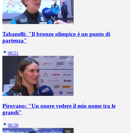
Tabanelli: "Il bronzo olimpico è un punto di
partenza"
00:21
Pirovano: "Un onore vedere il mio nome tra le
grandi"
00:26