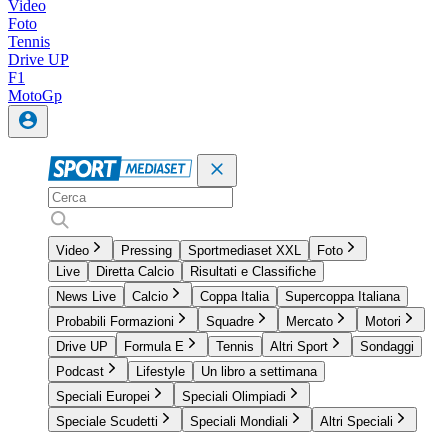
Video
Foto
Tennis
Drive UP
F1
MotoGp
Video
Pressing
Sportmediaset XXL
Foto
Live
Diretta Calcio
Risultati e Classifiche
News Live
Calcio
Coppa Italia
Supercoppa Italiana
Probabili Formazioni
Squadre
Mercato
Motori
Drive UP
Formula E
Tennis
Altri Sport
Sondaggi
Podcast
Lifestyle
Un libro a settimana
Speciali Europei
Speciali Olimpiadi
Speciale Scudetti
Speciali Mondiali
Altri Speciali