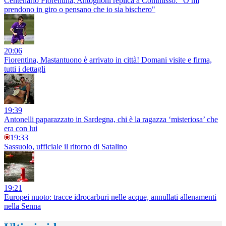
Centenario Fiorentina, Antognoni replica a Commisso: "O mi
prendono in giro o pensano che io sia bischero"
20:06
Fiorentina, Mastantuono è arrivato in città! Domani visite e firma,
tutti i dettagli
19:39
Antonelli paparazzato in Sardegna, chi è la ragazza ‘misteriosa’ che
era con lui
19:33
Sassuolo, ufficiale il ritorno di Satalino
19:21
Europei nuoto: tracce idrocarburi nelle acque, annullati allenamenti
nella Senna