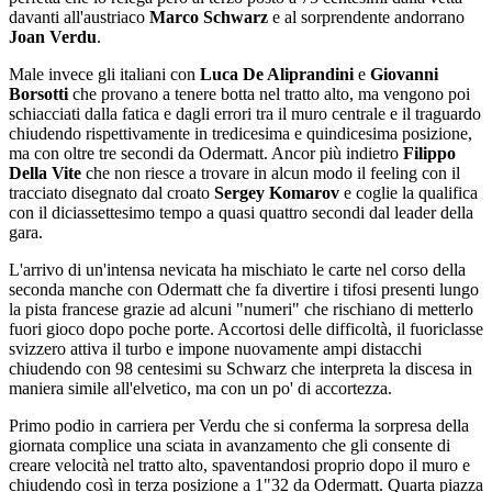
davanti all'austriaco
Marco Schwarz
e al sorprendente andorrano
Joan Verdu
.
Male invece gli italiani con
Luca De Aliprandini
e
Giovanni
Borsotti
che provano a tenere botta nel tratto alto, ma vengono poi
schiacciati dalla fatica e dagli errori tra il muro centrale e il traguardo
chiudendo rispettivamente in tredicesima e quindicesima posizione,
ma con oltre tre secondi da Odermatt. Ancor più indietro
Filippo
Della Vite
che non riesce a trovare in alcun modo il feeling con il
tracciato disegnato dal croato
Sergey Komarov
e coglie la qualifica
con il diciassettesimo tempo a quasi quattro secondi dal leader della
gara.
L'arrivo di un'intensa nevicata ha mischiato le carte nel corso della
seconda manche con Odermatt che fa divertire i tifosi presenti lungo
la pista francese grazie ad alcuni "numeri" che rischiano di metterlo
fuori gioco dopo poche porte. Accortosi delle difficoltà, il fuoriclasse
svizzero attiva il turbo e impone nuovamente ampi distacchi
chiudendo con 98 centesimi su Schwarz che interpreta la discesa in
maniera simile all'elvetico, ma con un po' di accortezza.
Primo podio in carriera per Verdu che si conferma la sorpresa della
giornata complice una sciata in avanzamento che gli consente di
creare velocità nel tratto alto, spaventandosi proprio dopo il muro e
chiudendo così in terza posizione a 1"32 da Odermatt. Quarta piazza