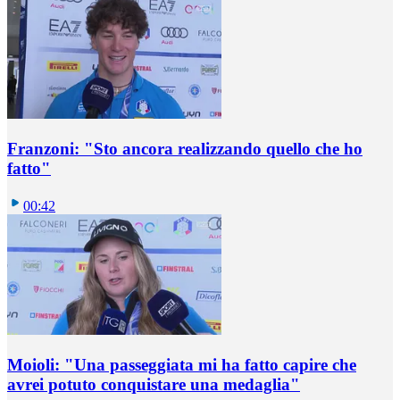
Franzoni: "Sto ancora realizzando quello che ho
fatto"
00:42
Moioli: "Una passeggiata mi ha fatto capire che
avrei potuto conquistare una medaglia"