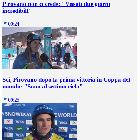
Pirovano non ci crede: "Vissuti due giorni
incredibilI"
00:24
Sci, Pirovano dopo la prima vittoria in Coppa del
mondo: "Sono al settimo cielo"
00:25