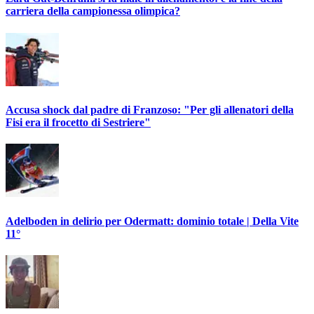
carriera della campionessa olimpica?
Accusa shock dal padre di Franzoso: "Per gli allenatori della
Fisi era il frocetto di Sestriere"
Adelboden in delirio per Odermatt: dominio totale | Della Vite
11°