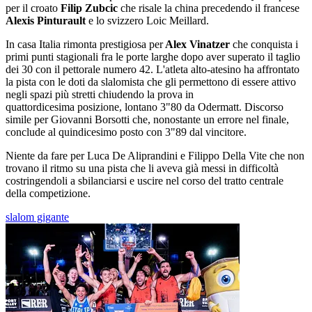
per il croato
Filip Zubcic
che risale la china precedendo il francese
Alexis Pinturault
e lo svizzero Loic Meillard.
In casa Italia rimonta prestigiosa per
Alex Vinatzer
che conquista i
primi punti stagionali fra le porte larghe dopo aver superato il taglio
dei 30 con il pettorale numero 42. L'atleta alto-atesino ha affrontato
la pista con le doti da slalomista che gli permettono di essere attivo
negli spazi più stretti chiudendo la prova in
quattordicesima posizione, lontano 3"80 da Odermatt. Discorso
simile per Giovanni Borsotti che, nonostante un errore nel finale,
conclude al quindicesimo posto con 3"89 dal vincitore.
Niente da fare per Luca De Aliprandini e Filippo Della Vite che non
trovano il ritmo su una pista che li aveva già messi in difficoltà
costringendoli a sbilanciarsi e uscire nel corso del tratto centrale
della competizione.
slalom gigante