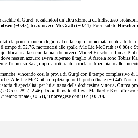
schile di Gurgl, regalandosi un’altra giornata da indiscusso protagoni
kobsen
(+0.43), terzo invece
McGrath
(+0.44). Fuori subito
Hirscher 
fatti la prima manche di giornata e fa capire immediatamente a tutti i r
n il tempo di 52.76, mettendosi alle spalle Atle Lie McGrath (+0.88) e 
 qualificano alla seconda manche invece Marcel Hirscher e Lucas Pinheir
ia, dove nessun azzurro aveva superato il taglio. A farcela sono Tobias 
te Tommaso Sala, dopo la rottura del crociato rimediata in allenamento e
 manche, vincendo così la prova di Gurgl con il tempo complessivo di 1.
che. Atle Lie McGrath completa quindi il podio finale (+0.44). Noel rie
toria di specialità: per lui si tratta della dodicesima vittoria. Ottima 
) e Gross 28° (+2.46). Dopo il podio di Levi, Meillard e Kristoffersen
5° tempo finale (+0.61), il norvegese con il 6° (+0.70).