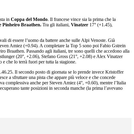
sta in
Coppa del Mondo
. Il francese vince sia la prima che la
e Pinheiro Braathen.
Tra gli italiani,
Vinatzer
17° (+1.45),
ivali di essere l’uomo da battere anche sulle Alpi Venoste. Già
Steven Amiez (+0.94). A completare la Top 5 sono poi Fabio Gstrein
o Braathen. Passando agli italiani, tre sono quelli che accedono alla
Kastlunger (20°, +2.06), Stefano Gross (21°, +2.08) e Alex Vinatzer
 che lo terrà fuori per tutta la stagione.
46.25. Il secondo posto di giornata se lo prende invece Kristoffer
sce a sfruttare una pista che appare più veloce e che concede
prova complessiva anche per Steven Amiez (4°, +0.60), mentre l’Italia
 recuperano tante posizioni in seconda manche (la prima l’avevano