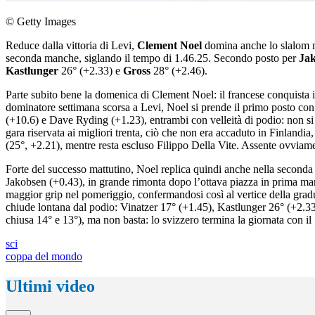
© Getty Images
Reduce dalla vittoria di Levi,
Clement Noel
domina anche lo slalom ma
seconda manche, siglando il tempo di 1.46.25. Secondo posto per
Ja
Kastlunger
26° (+2.33) e
Gross
28° (+2.46).
Parte subito bene la domenica di Clement Noel: il francese conquista in
dominatore settimana scorsa a Levi, Noel si prende il primo posto co
(+10.6) e Dave Ryding (+1.23), entrambi con velleità di podio: non si
gara riservata ai migliori trenta, ciò che non era accaduto in Finland
(25°, +2.21), mentre resta escluso Filippo Della Vite. Assente ovviamen
Forte del successo mattutino, Noel replica quindi anche nella seconda
Jakobsen (+0.43), in grande rimonta dopo l’ottava piazza in prima man
maggior grip nel pomeriggio, confermandosi così al vertice della gradua
chiude lontana dal podio: Vinatzer 17° (+1.45), Kastlunger 26° (+2.33
chiusa 14° e 13°), ma non basta: lo svizzero termina la giornata con il 
sci
coppa del mondo
Ultimi video