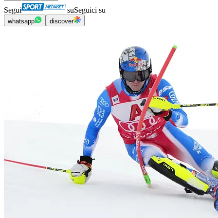
Segui
su
Seguici su
whatsapp
discover