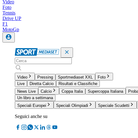
Video
Foto
Tennis
Drive UP
F1
MotoGp
Video
Pressing
Sportmediaset XXL
Foto
Live
Diretta Calcio
Risultati e Classifiche
News Live
Calcio
Coppa Italia
Supercoppa Italiana
Proba
Un libro a settimana
Speciali Europei
Speciali Olimpiadi
Speciale Scudetti
Seguici anche su