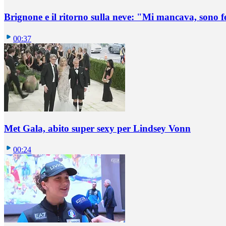
Brignone e il ritorno sulla neve: "Mi mancava, sono f
00:37
Met Gala, abito super sexy per Lindsey Vonn
00:24